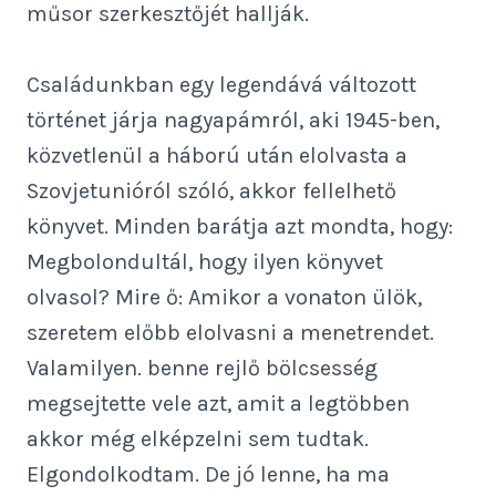
műsor szerkesztőjét hallják.
Családunkban egy legendává változott
történet járja nagyapámról, aki 1945-ben,
közvetlenül a háború után elolvasta a
Szovjetunióról szóló, akkor fellelhető
könyvet. Minden barátja azt mondta, hogy:
Megbolondultál, hogy ilyen könyvet
olvasol? Mire ő: Amikor a vonaton ülök,
szeretem előbb elolvasni a menetrendet.
Valamilyen. benne rejlő bölcsesség
megsejtette vele azt, amit a legtöbben
akkor még elképzelni sem tudtak.
Elgondolkodtam. De jó lenne, ha ma