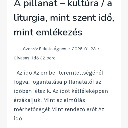
A pillanat – kultúra / a
liturgia, mint szent idő,
mint emlékezés
Szerző:
Fekete Ágnes
2025-01-23
Olvasási idő
32
perc
Az idő Az ember teremtettségénél
fogva, fogantatása pillanatától az
időben létezik. Az időt kétféleképpen
érzékeljük: Mint az elmúlás
mérhetőségét Mint rendező erőt Az
idő…