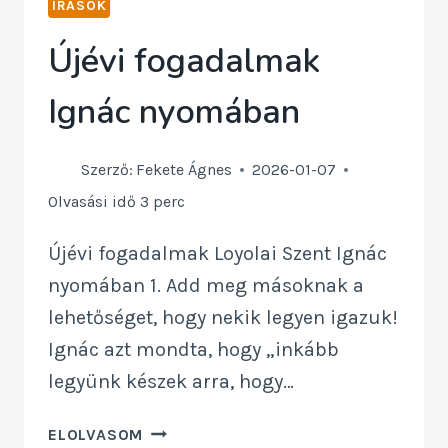
ÍRÁSOK
RÁDIÓBAN
Újévi fogadalmak
Ignác nyomában
Szerző:
Fekete Ágnes
2026-01-07
Olvasási idő
3
perc
Újévi fogadalmak Loyolai Szent Ignác
nyomában 1. Add meg másoknak a
lehetőséget, hogy nekik legyen igazuk!
Ignác azt mondta, hogy „inkább
legyünk készek arra, hogy…
ÚJÉVI
ELOLVASOM