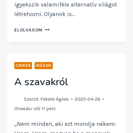
igyekszik valamiféle alternatív világot
létrehozni. Olyanok is…
PIAC
ELOLVASOM
–
EGYHÁZ
–
CIKKEK
ÍRÁSOK
JELKÉP
A szavakról
Szerző:
Fekete Ágnes
2025-04-26
Olvasási idő
11
perc
„Nem minden, aki ezt mondja nékem: