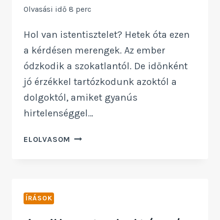
Olvasási idő
8
perc
Hol van istentisztelet? Hetek óta ezen
a kérdésen merengek. Az ember
ódzkodik a szokatlantól. De időnként
jó érzékkel tartózkodunk azoktól a
dolgoktól, amiket gyanús
hirtelenséggel…
ISTENTISZTELET
ELOLVASOM
ÉTERBEN
VAGY
TÉRBEN
ÍRÁSOK