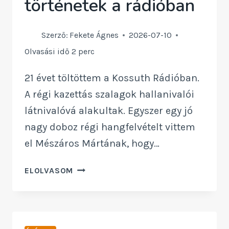
történetek a rádióban
Szerző:
Fekete Ágnes
2026-07-10
Olvasási idő
2
perc
21 évet töltöttem a Kossuth Rádióban.
A régi kazettás szalagok hallanivalói
látnivalóvá alakultak. Egyszer egy jó
nagy doboz régi hangfelvételt vittem
el Mészáros Mártának, hogy…
CSORDOGÁLTAK
ELOLVASOM
A
TÖRTÉNETEK
A