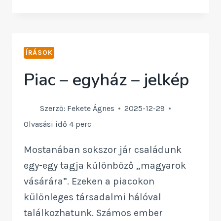
FOGADALMAK
IGNÁC
NYOMÁBAN
ÍRÁSOK
Piac – egyház – jelkép
Szerző:
Fekete Ágnes
2025-12-29
Olvasási idő
4
perc
Mostanában sokszor jár családunk
egy-egy tagja különböző „magyarok
vásárára”. Ezeken a piacokon
különleges társadalmi hálóval
találkozhatunk. Számos ember