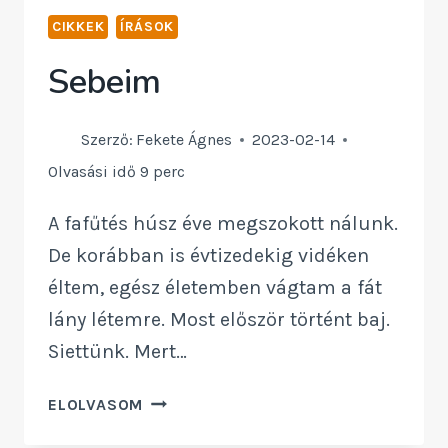
A
CIKKEK
ÍRÁSOK
CSELÉDSÉG
ÉS
Sebeim
AZ
ELLENSÚLYOK
Szerző:
Fekete Ágnes
2023-02-14
AZ
Olvasási idő
9
perc
EGYHÁZBAN
A fafűtés húsz éve megszokott nálunk.
De korábban is évtizedekig vidéken
éltem, egész életemben vágtam a fát
lány létemre. Most először történt baj.
Siettünk. Mert…
SEBEIM
ELOLVASOM