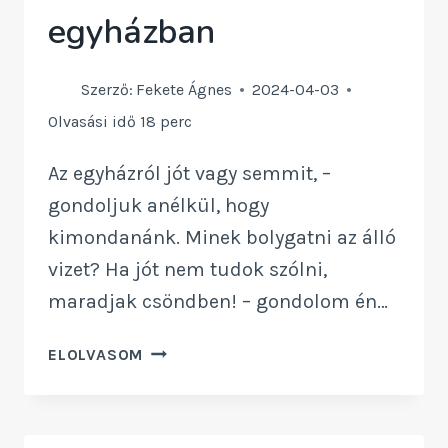
egyházban
Szerző:
Fekete Ágnes
2024-04-03
Olvasási idő
18
perc
Az egyházról jót vagy semmit, –
gondoljuk anélkül, hogy
kimondanánk. Minek bolygatni az álló
vizet? Ha jót nem tudok szólni,
maradjak csöndben! – gondolom én…
A
ELOLVASOM
HATALOM
ÉS