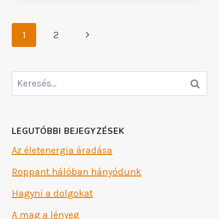
Page
Next
1
2
navigation
Page
Keresés:
LEGUTÓBBI BEJEGYZÉSEK
Az életenergia áradása
Roppant hálóban hányódunk
Hagyni a dolgokat
A mag a lényeg