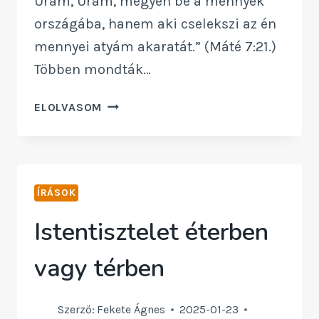
Uram, Uram, megyen be a mennyek
országába, hanem aki cselekszi az én
mennyei atyám akaratát.” (Máté 7:21.)
Többen mondták…
A
ELOLVASOM
SZAVAKRÓL
ÍRÁSOK
Istentisztelet éterben
vagy térben
Szerző:
Fekete Ágnes
2025-01-23