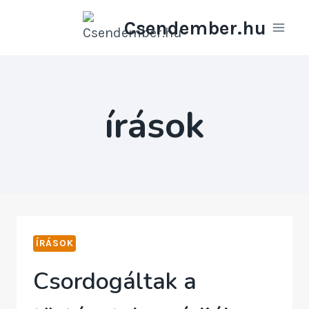
Skip
Csendember.hu
to
content
írások
ÍRÁSOK
Csordogáltak a