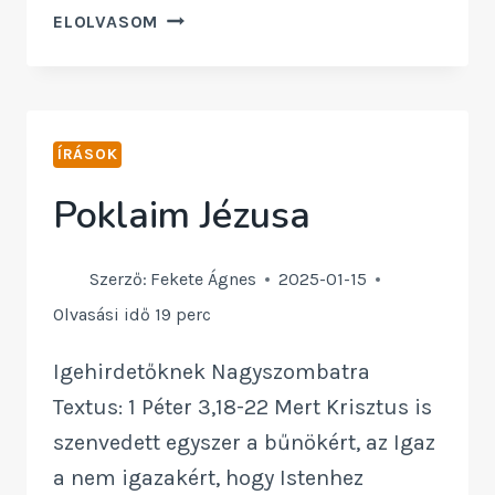
A
ELOLVASOM
PILLANAT
–
KULTÚRA
ÍRÁSOK
/
A
Poklaim Jézusa
LITURGIA,
MINT
Szerző:
Fekete Ágnes
2025-01-15
SZENT
Olvasási idő
19
perc
IDŐ,
Igehirdetőknek Nagyszombatra
MINT
Textus: 1 Péter 3,18-22 Mert Krisztus is
EMLÉKEZÉS
szenvedett egyszer a bűnökért, az Igaz
a nem igazakért, hogy Istenhez