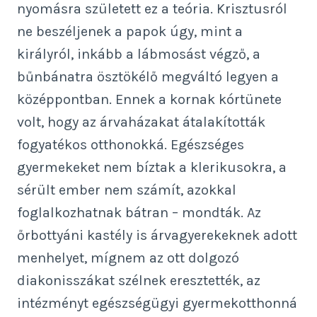
nyomásra született ez a teória. Krisztusról
ne beszéljenek a papok úgy, mint a
királyról, inkább a lábmosást végző, a
bűnbánatra ösztökélő megváltó legyen a
középpontban. Ennek a kornak kórtünete
volt, hogy az árvaházakat átalakították
fogyatékos otthonokká. Egészséges
gyermekeket nem bíztak a klerikusokra, a
sérült ember nem számít, azokkal
foglalkozhatnak bátran – mondták. Az
őrbottyáni kastély is árvagyerekeknek adott
menhelyet, mígnem az ott dolgozó
diakonisszákat szélnek eresztették, az
intézményt egészségügyi gyermekotthonná