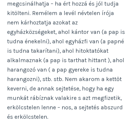
megcsinálhatja – ha ért hozzá és jól tudja
kitölteni. Remélem a levél névtelen írója
nem kárhoztatja azokat az
egyházközségeket, ahol kántor van (a pap is
tudna énekelni), ahol egyházfi van (a papné
is tudna takarítani), ahol hitoktatókat
alkalmaznak (a pap is tarthat hittant ), ahol
harangozó van ( a pap gyereke is tudna
harangozni), stb. stb. Nem akarom a kettőt
keverni, de annak sejtetése, hogy ha egy
munkát rábíznak valakire s azt megfizetik,
erkölcstelen lenne – nos, a sejtetés abszurd
és erkölcstelen.