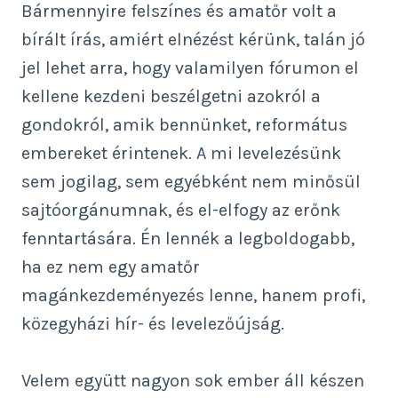
Bármennyire felszínes és amatőr volt a
bírált írás, amiért elnézést kérünk, talán jó
jel lehet arra, hogy valamilyen fórumon el
kellene kezdeni beszélgetni azokról a
gondokról, amik bennünket, református
embereket érintenek. A mi levelezésünk
sem jogilag, sem egyébként nem minősül
sajtóorgánumnak, és el-elfogy az erőnk
fenntartására. Én lennék a legboldogabb,
ha ez nem egy amatőr
magánkezdeményezés lenne, hanem profi,
közegyházi hír- és levelezőújság.
Velem együtt nagyon sok ember áll készen