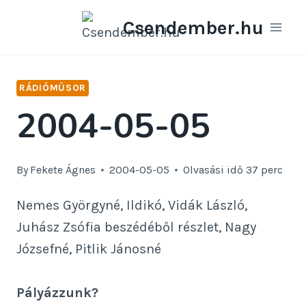
Skip
Csendember.hu
to
content
RÁDIÓMŰSOR
2004-05-05
By
Fekete Ágnes
2004-05-05
Olvasási idő
37
perc
Nemes Györgyné, Ildikó, Vidák László,
Juhász Zsófia beszédéből részlet, Nagy
Józsefné, Pitlik Jánosné
Pályázzunk?