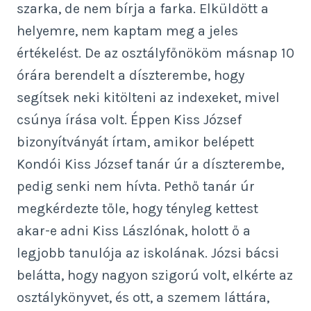
szarka, de nem bírja a farka. Elküldött a
helyemre, nem kaptam meg a jeles
értékelést. De az osztályfőnököm másnap 10
órára berendelt a díszterembe, hogy
segítsek neki kitölteni az indexeket, mivel
csúnya írása volt. Éppen Kiss József
bizonyítványát írtam, amikor belépett
Kondói Kiss József tanár úr a díszterembe,
pedig senki nem hívta. Pethő tanár úr
megkérdezte tőle, hogy tényleg kettest
akar-e adni Kiss Lászlónak, holott ő a
legjobb tanulója az iskolának. Józsi bácsi
belátta, hogy nagyon szigorú volt, elkérte az
osztálykönyvet, és ott, a szemem láttára,