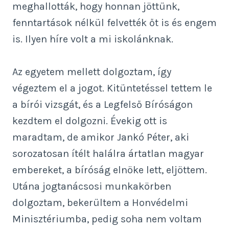
meghallották, hogy honnan jöttünk,
fenntartások nélkül felvették őt is és engem
is. Ilyen híre volt a mi iskolánknak.
Az egyetem mellett dolgoztam, így
végeztem el a jogot. Kitüntetéssel tettem le
a bírói vizsgát, és a Legfelső Bíróságon
kezdtem el dolgozni. Évekig ott is
maradtam, de amikor Jankó Péter, aki
sorozatosan ítélt halálra ártatlan magyar
embereket, a bíróság elnöke lett, eljöttem.
Utána jogtanácsosi munkakörben
dolgoztam, bekerültem a Honvédelmi
Minisztériumba, pedig soha nem voltam