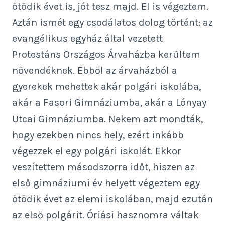
ötödik évet is, jót tesz majd. El is végeztem.
Aztán ismét egy csodálatos dolog történt: az
evangélikus egyház által vezetett
Protestáns Országos Árvaházba kerültem
növendéknek. Ebből az árvaházból a
gyerekek mehettek akár polgári iskolába,
akár a Fasori Gimnáziumba, akár a Lónyay
Utcai Gimnáziumba. Nekem azt mondták,
hogy ezekben nincs hely, ezért inkább
végezzek el egy polgári iskolát. Ekkor
veszítettem másodszorra időt, hiszen az
első gimnáziumi év helyett végeztem egy
ötödik évet az elemi iskolában, majd ezután
az első polgárit. Óriási hasznomra váltak