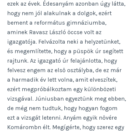
ezek az évek. Édesanyám azonban úgy látta,
hogy nem jól alakulnak a dolgok, ezért
bement a református gimnáziumba,
aminek Ravasz László öccse volt az
igazgatója. Felvázolta neki a helyzetünket,
és megemlítette, hogy a püspök úr segített
rajtunk. Az igazgató úr felajánlotta, hogy
felvesz engem az első osztályba, de ez már
a harmadik év lett volna, amit elveszítek,
ezért megpróbálkoztam egy különbözeti
vizsgával. Júniusban egyeztünk meg ebben,
de még nem tudtuk, hogy hogyan fogom
ezt a vizsgát letenni. Anyám egyik nővére
Komárombn élt. Megígérte, hogy szerez egy