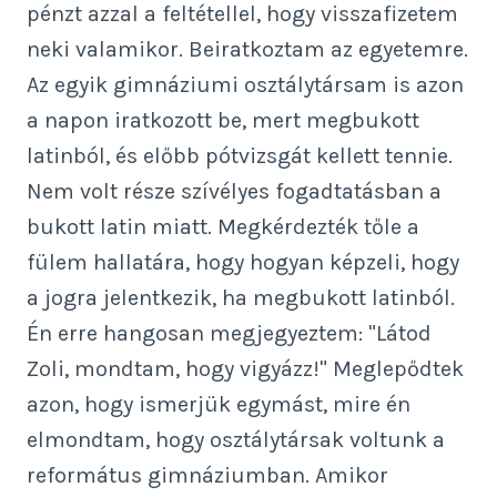
pénzt azzal a feltétellel, hogy visszafizetem
neki valamikor. Beiratkoztam az egyetemre.
Az egyik gimnáziumi osztálytársam is azon
a napon iratkozott be, mert megbukott
latinból, és előbb pótvizsgát kellett tennie.
Nem volt része szívélyes fogadtatásban a
bukott latin miatt. Megkérdezték tőle a
fülem hallatára, hogy hogyan képzeli, hogy
a jogra jelentkezik, ha megbukott latinból.
Én erre hangosan megjegyeztem: "Látod
Zoli, mondtam, hogy vigyázz!" Meglepődtek
azon, hogy ismerjük egymást, mire én
elmondtam, hogy osztálytársak voltunk a
református gimnáziumban. Amikor