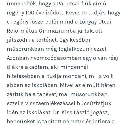
ünnepelték, hogy a Pál utcai fiúk című
regény 100 éve íródott. Kevesen tudják, hogy
e regény főszereplői mind a Lónyay Utcai
Református Gimnáziumba jártak, ott
játszódik a történet. Egy későbbi
műsorunkban még foglalkozunk ezzel.
Azonban nyomozódásomban egy olyan régi
diákra akadtam, aki mindennél
hitelesebben el tudja mondani, mi is volt
abban az iskolában. Mivel az elmúlt héten
zártuk be a tanévet, mai műsorunkban
ezzel a visszaemlékezéssel búcsúztatjuk
idén az iskolákat. Dr. Kiss László jogász,
bennünket is tanított németre és latinra a