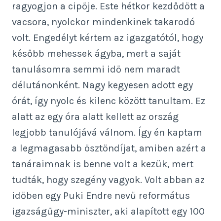
ragyogjon a cipője. Este hétkor kezdődött a
vacsora, nyolckor mindenkinek takarodó
volt. Engedélyt kértem az igazgatótól, hogy
később mehessek ágyba, mert a saját
tanulásomra semmi idő nem maradt
délutánonként. Nagy kegyesen adott egy
órát, így nyolc és kilenc között tanultam. Ez
alatt az egy óra alatt kellett az ország
legjobb tanulójává válnom. Így én kaptam
a legmagasabb ösztöndíjat, amiben azért a
tanáraimnak is benne volt a kezük, mert
tudták, hogy szegény vagyok. Volt abban az
időben egy Puki Endre nevű református
igazságügy-miniszter, aki alapított egy 100