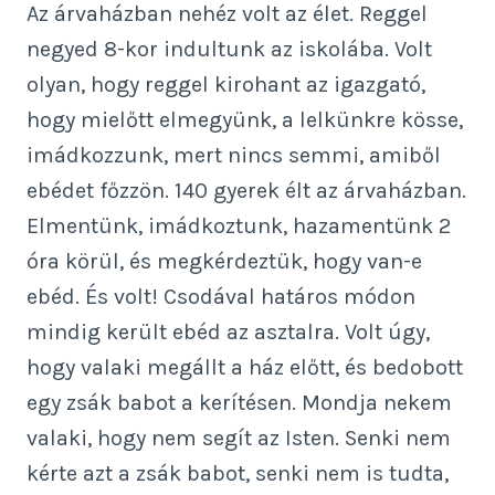
Az árvaházban nehéz volt az élet. Reggel
negyed 8-kor indultunk az iskolába. Volt
olyan, hogy reggel kirohant az igazgató,
hogy mielőtt elmegyünk, a lelkünkre kösse,
imádkozzunk, mert nincs semmi, amiből
ebédet főzzön. 140 gyerek élt az árvaházban.
Elmentünk, imádkoztunk, hazamentünk 2
óra körül, és megkérdeztük, hogy van-e
ebéd. És volt! Csodával határos módon
mindig került ebéd az asztalra. Volt úgy,
hogy valaki megállt a ház előtt, és bedobott
egy zsák babot a kerítésen. Mondja nekem
valaki, hogy nem segít az Isten. Senki nem
kérte azt a zsák babot, senki nem is tudta,