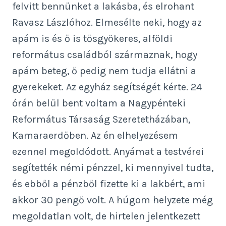
felvitt bennünket a lakásba, és elrohant
Ravasz Lászlóhoz. Elmesélte neki, hogy az
apám is és ő is tősgyökeres, alföldi
református családból származnak, hogy
apám beteg, ő pedig nem tudja ellátni a
gyerekeket. Az egyház segítségét kérte. 24
órán belül bent voltam a Nagypénteki
Református Társaság Szeretetházában,
Kamaraerdőben. Az én elhelyezésem
ezennel megoldódott. Anyámat a testvérei
segítették némi pénzzel, ki mennyivel tudta,
és ebből a pénzből fizette ki a lakbért, ami
akkor 30 pengő volt. A húgom helyzete még
megoldatlan volt, de hirtelen jelentkezett