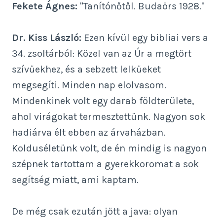
Fekete Ágnes:
"Tanítónőtől. Budaörs 1928."
Dr. Kiss László:
Ezen kívül egy bibliai vers a
34. zsoltárból: Közel van az Úr a megtört
szívűekhez, és a sebzett lelkűeket
megsegíti. Minden nap elolvasom.
Mindenkinek volt egy darab földterülete,
ahol virágokat termesztettünk. Nagyon sok
hadiárva élt ebben az árvaházban.
Kolduséletünk volt, de én mindig is nagyon
szépnek tartottam a gyerekkoromat a sok
segítség miatt, ami kaptam.
De még csak ezután jött a java: olyan