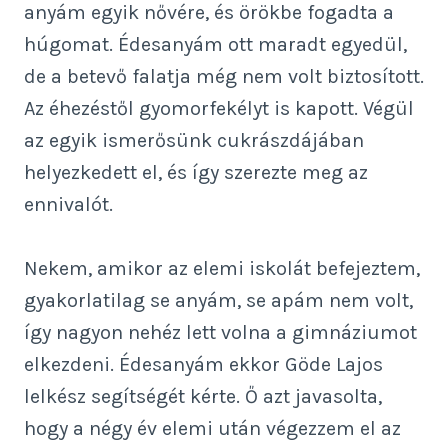
anyám egyik nővére, és örökbe fogadta a
húgomat. Édesanyám ott maradt egyedül,
de a betevő falatja még nem volt biztosított.
Az éhezéstől gyomorfekélyt is kapott. Végül
az egyik ismerősünk cukrászdájában
helyezkedett el, és így szerezte meg az
ennivalót.
Nekem, amikor az elemi iskolát befejeztem,
gyakorlatilag se anyám, se apám nem volt,
így nagyon nehéz lett volna a gimnáziumot
elkezdeni. Édesanyám ekkor Göde Lajos
lelkész segítségét kérte. Ő azt javasolta,
hogy a négy év elemi után végezzem el az