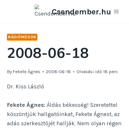
Skip
Csendember.hu
to
content
RÁDIÓMŰSOR
2008-06-18
By
Fekete Ágnes
2008-06-18
Olvasási idő
18
perc
Dr. Kiss László
Fekete Ágnes:
Áldás békesség! Szeretettel
köszöntjük hallgatóinkat, Fekete Ágnest, az
adás szerkesztőjét hallják. Nem olyan régen