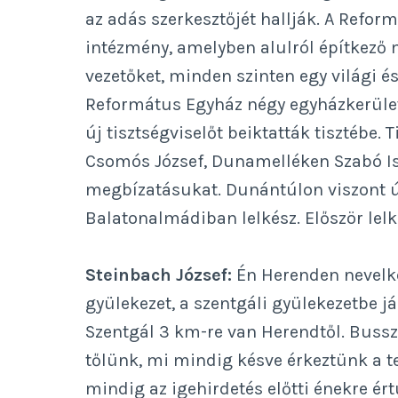
az adás szerkesztőjét hallják. A Refor
intézmény, amelyben alulról építkező 
vezetőket, minden szinten egy világi és
Református Egyház négy egyházkerületé
új tisztségviselőt beiktatták tisztébe.
Csomós József, Dunamelléken Szabó Ist
megbízatásukat. Dunántúlon viszont új
Balatonalmádiban lelkész. Először lelk
Steinbach József:
Én Herenden nevelke
gyülekezet, a szentgáli gyülekezetbe j
Szentgál 3 km-re van Herendtől. Bussza
tőlünk, mi mindig késve érkeztünk a t
mindig az igehirdetés előtti énekre ért