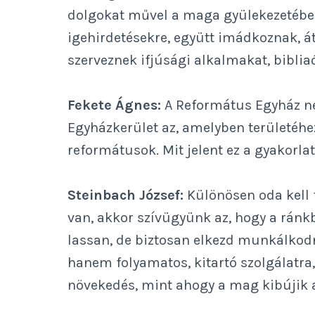
dolgokat művel a maga gyülekezetében
igehirdetésekre, együtt imádkoznak, át
szerveznek ifjúsági alkalmakat, biblia
Fekete Ágnes:
A Református Egyház nég
Egyházkerület az, amelyben területéh
reformátusok. Mit jelent ez a gyakorla
Steinbach József:
Különösen oda kell 
van, akkor szívügyünk az, hogy a ránkb
lassan, de biztosan elkezd munkálkod
hanem folyamatos, kitartó szolgálatra,
növekedés, mint ahogy a mag kibújik a f