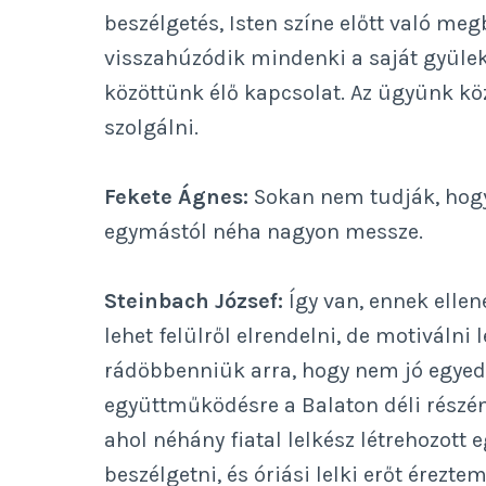
beszélgetés, Isten színe előtt való me
visszahúzódik mindenki a saját gyülek
közöttünk élő kapcsolat. Az ügyünk kö
szolgálni.
Fekete Ágnes:
Sokan nem tudják, hogy 
egymástól néha nagyon messze.
Steinbach József:
Így van, ennek ellen
lehet felülről elrendelni, de motiválni
rádöbbenniük arra, hogy nem jó egyedü
együttműködésre a Balaton déli részé
ahol néhány fiatal lelkész létrehozott
beszélgetni, és óriási lelki erőt érez