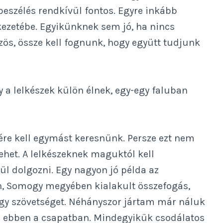
gbeszélés rendkívül fontos. Egyre inkább
ezetébe. Egyikünknek sem jó, ha nincs
zös, össze kell fognunk, hogy együtt tudjunk
a lelkészek külön élnek, egy-egy faluban
ére kell egymást keresnünk. Persze ezt nem
 lehet. A lelkészeknek maguktól kell
l dolgozni. Egy nagyon jó példa az
n, Somogy megyében kialakult összefogás,
 egy szövetséget. Néhányszor jártam már náluk
tem ebben a csapatban. Mindegyikük csodálatos