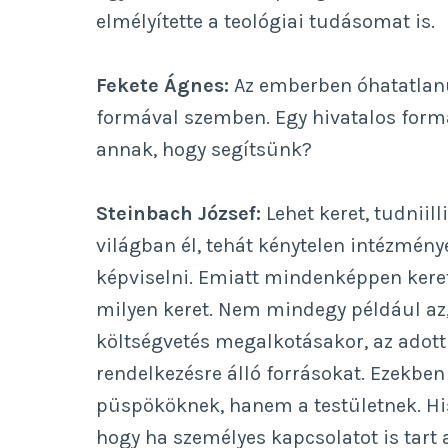
elmélyítette a teológiai tudásomat is.
Fekete Ágnes:
Az emberben óhatatlanu
formával szemben. Egy hivatalos form
annak, hogy segítsünk?
Steinbach József:
Lehet keret, tudniil
világban él, tehát kénytelen intézmé
képviselni. Emiatt mindenképpen keret
milyen keret. Nem mindegy például az,
költségvetés megalkotásakor, az adott
rendelkezésre álló forrásokat. Ezekbe
püspököknek, hanem a testületnek. His
hogy ha személyes kapcsolatot is tart 