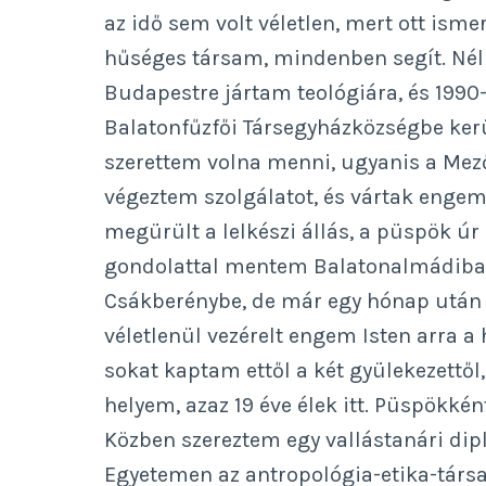
az idő sem volt véletlen, mert ott ism
hűséges társam, mindenben segít. Nél
Budapestre jártam teológiára, és 199
Balatonfűzfői Társegyházközségbe ke
szerettem volna menni, ugyanis a Me
végeztem szolgálatot, és vártak enge
megürült a lelkészi állás, a püspök úr
gondolattal mentem Balatonalmádiba, h
Csákberénybe, de már egy hónap után
véletlenül vezérelt engem Isten arra a h
sokat kaptam ettől a két gyülekezettől,
helyem, azaz 19 éve élek itt. Püspökké
Közben szereztem egy vallástanári di
Egyetemen az antropológia-etika-társ