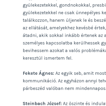
gyülekezetekkel, gondnokokkal, presbi
gyülekezetekkel ne csak ünnepélyes ker
találkozzon, hanem üljenek le és bes
az ellátását, amelyekhez kevésbé érte
átadni, akik sokkal inkább értenek az a
személyes kapcsolatba kerülhessek gy
bevihessem azokat a valós problémáka
keresztül ismertem fel.
Fekete Ágnes:
Az egyik seb, amit most
kommunikáció. Az egyházon annyi teher
párbeszéd valóban nem mindennapos
Steinbach József:
Az őszinte és indul