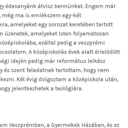
ogy édesanyánk átvisz bennünket. Engem már
k, még ma is emlékszem egy-két
okra, amelyeket egy sorozat keretében tartott
 üzenetek, amelyeket Isten folyamatosan
középiskolába, ezáltal pedig a veszprémi
csolatom. A középiskolás évek alatt érlelődött
ségi idején pedig már református lelkész
gy és szent feladatnak tartottam, hogy nem
kezni. Két évig dolgoztam a középiskola után,
hogy jelentkezhetek a teológiára.
tam Veszprémben, a Gyermekek Házában, és ez