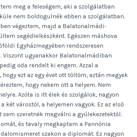
ertem meg a feleségem, aki a szolgálatban
küle nem boldogulnék ebben a szolgálatban.
0-ben végeztem, majd a Balatonalmádi-
rültem segédlelkészként. Egészen máshova
zőföldi Egyházmegyében rendszeresen
m. Viszont ugyanakkor Balatonalmádiban
 pedig oda rendelt ki engem. Azzal a
ogy ezt az egy évet ott töltöm, aztán megyek
 éreztem, hogy nekem ott a helyem. Nem
elyre. Azóta is itt élek és szolgálok, nagyon
 a két várostól, a helyemen vagyok. Ez az első
nt sem szeretnék megválni a gyülekezetektől.
plomát, és tavaly megkaptam a Pannónia
adalomismeret szakon a diplomát. Ez nagyon