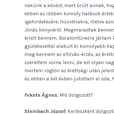
nekünk a késést, mert örült annak, h
ebben az időben komoly hatások érte
igehirdetésére: húsvétiakra, illetve az
Jónás könyvéről. Megmaradtak bennem
érlelt bennem. Balatonfüredre jártam 
gyülekezettel alakult ki komolyabb kap
meg bennem az elhívás-érzés, az érett
szerettem volna lenni, de ezt olyan na
mertem rögtön az érettségi után jelent
és ebben a két évben jutottam el oda, 
Fekete Ágnes:
Mit dolgozott?
Steinbach József:
Kertészként dolgoz