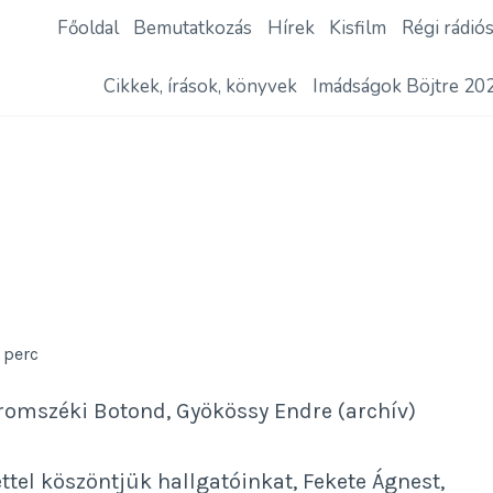
Főoldal
Bemutatkozás
Hírek
Kisfilm
Régi rádió
Cikkek, írások, könyvek
Imádságok Böjtre 20
7
perc
áromszéki Botond, Gyökössy Endre (archív)
ttel köszöntjük hallgatóinkat, Fekete Ágnest,