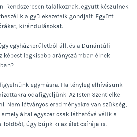
. Rendszeresen találkoznak, együtt készülnek
beszélik a gyülekezeteik gondjait. Együtt
órákat, kirándulásokat.
y egyházkerületből áll, és a Dunántúli
ez képest legkisebb arányszámban élnek
tban?
figyelnünk egymásra. Ha tényleg elhívásunk
ízottakra odafigyeljünk. Az Isten Szentlelke
ni. Nem látványos eredményekre van szükség,
 amely által egyszer csak láthatóvá válik a
öldből, úgy bújik ki az élet csírája is.