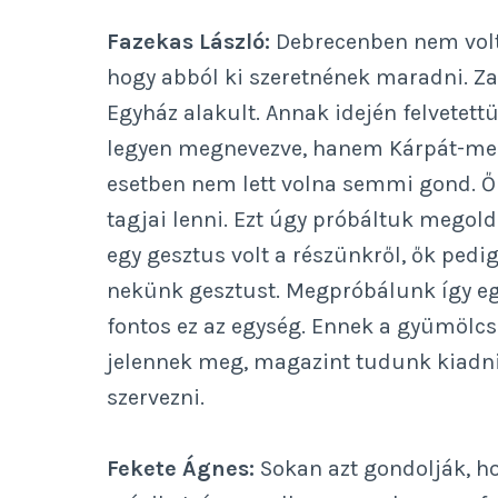
Fazekas László:
Debrecenben nem volta
hogy abból ki szeretnének maradni. Z
Egyház alakult. Annak idején felvetet
legyen megnevezve, hanem Kárpát-med
esetben nem lett volna semmi gond. 
tagjai lenni. Ezt úgy próbáltuk megold
egy gesztus volt a részünkről, ők pedi
nekünk gesztust. Megpróbálunk így egy
fontos ez az egység. Ennek a gyümölc
jelennek meg, magazint tudunk kiadni
szervezni.
Fekete Ágnes:
Sokan azt gondolják, ho