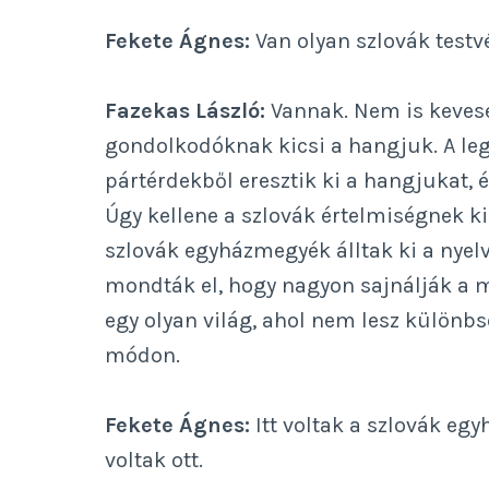
Fekete Ágnes:
Van olyan szlovák testvér
Fazekas László:
Vannak. Nem is kevese
gondolkodóknak kicsi a hangjuk. A le
pártérdekből eresztik ki a hangjukat, 
Úgy kellene a szlovák értelmiségnek k
szlovák egyházmegyék álltak ki a nyel
mondták el, hogy nagyon sajnálják a ma
egy olyan világ, ahol nem lesz különb
módon.
Fekete Ágnes:
Itt voltak a szlovák eg
voltak ott.