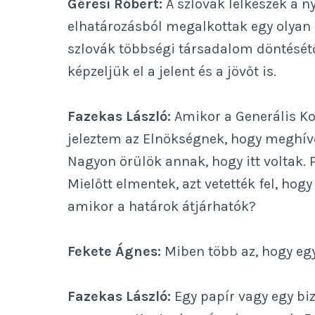
Géresi Róbert:
A szlovák lelkészek a n
elhatározásból megalkottak egy olyan 
szlovák többségi társadalom döntésétő
képzeljük el a jelent és a jövőt is.
Fazekas László:
Amikor a Generális Ko
jeleztem az Elnökségnek, hogy meghívo
Nagyon örülök annak, hogy itt voltak. 
Mielőtt elmentek, azt vetették fel, hog
amikor a határok átjárhatók?
Fekete Ágnes:
Miben több az, hogy egy
Fazekas László:
Egy papír vagy egy biz