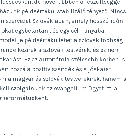
lassacskán, de növeli. Ebben a feszültséggel
házunk példaértékű, stabilizáló tényező. Nincs
n szervezet Szlovákiában, amely hosszú időn
okat egybetartani, és egy cél irányába
odellje példaértékű lehet a szlovák többségi
endelkeznek a szlovák testvérek, és ez nem
zakadást. Ez az autonómia szélesebb körben is
n hozzá a pozitív szándék és a jóakarat.
pni a magyar és szlovák testvéreknek, hanem a
ell szolgálnunk az evangélium ügyét itt, a
 reformátusként.