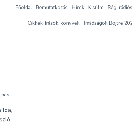
Főoldal
Bemutatkozás
Hírek
Kisfilm
Régi rádió
Cikkek, írások, könyvek
Imádságok Böjtre 20
0
perc
 Ida,
szló