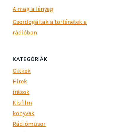
A mag a lényeg
Csordogáltak a történetek a
rádióban
KATEGÓRIÁK
Cikkek
Hírek
írások
Kisfilm
könyvek
Rádióműsor