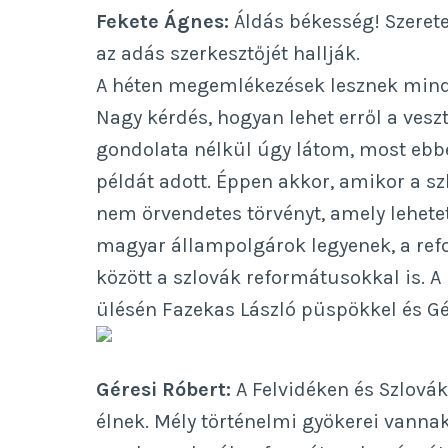
Fekete Ágnes:
Áldás békesség! Szerete
az adás szerkesztőjét hallják.
A héten megemlékezések lesznek minde
Nagy kérdés, hogyan lehet erről a vesz
gondolata nélkül úgy látom, most eb
példát adott. Éppen akkor, amikor a 
nem örvendetes törvényt, amely lehetet
magyar állampolgárok legyenek, a ref
között a szlovák reformátusokkal is.
ülésén Fazekas László püspökkel és Gé
Géresi Róbert:
A Felvidéken és Szlová
élnek. Mély történelmi gyökerei vannak