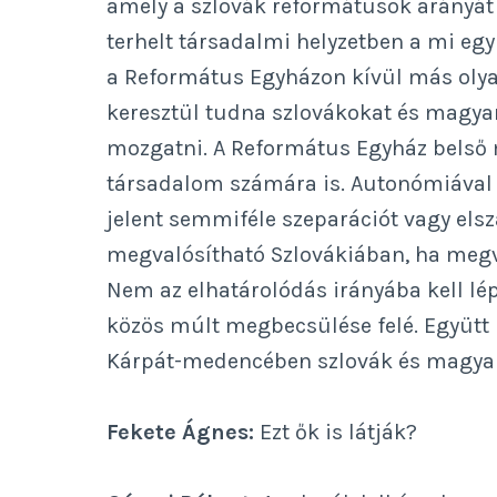
amely a szlovák reformátusok arányát 
terhelt társadalmi helyzetben a mi egy
a Református Egyházon kívül más olya
keresztül tudna szlovákokat és magyar
mozgatni. A Református Egyház belső m
társadalom számára is. Autonómiával r
jelent semmiféle szeparációt vagy els
megvalósítható Szlovákiában, ha megva
Nem az elhatárolódás irányába kell lé
közös múlt megbecsülése felé. Együtt k
Kárpát-medencében szlovák és magyar
Fekete Ágnes:
Ezt ők is látják?