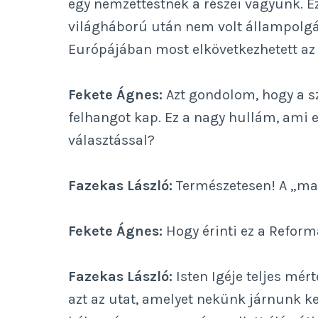
egy nemzettestnek a részei vagyunk. E
világháború után nem volt állampolgár
Európájában most elkövetkezhetett az a
Fekete Ágnes:
Azt gondolom, hogy a sz
felhangot kap. Ez a nagy hullám, ami 
választással?
Fazekas László:
Természetesen! A „magy
Fekete Ágnes:
Hogy érinti ez a Refor
Fazekas László:
Isten Igéje teljes mér
azt az utat, amelyet nekünk járnunk kel