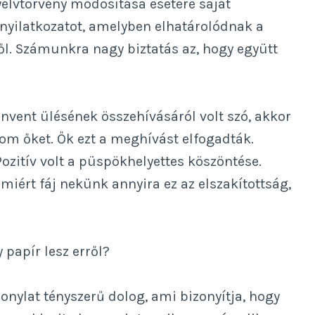
yelvtörvény módosítása esetére saját
nyilatkozatot, amelyben elhatárolódnak a
l. Számunkra nagy biztatás az, hogy együtt
nvent ülésének összehívásáról volt szó, akkor
m őket. Ők ezt a meghívást elfogadták.
Pozitív volt a püspökhelyettes köszöntése.
y miért fáj nekünk annyira ez az elszakítottság,
 papír lesz erről?
onylat tényszerű dolog, ami bizonyítja, hogy