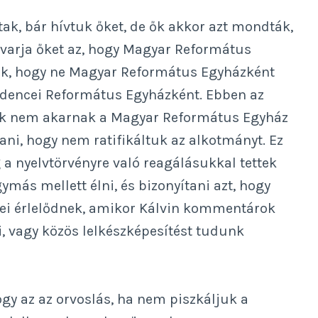
k, bár hívtuk őket, de ők akkor azt mondták,
avarja őket az, hogy Magyar Református
tük, hogy ne Magyar Református Egyházként
encei Református Egyházként. Ebben az
Ők nem akarnak a Magyar Református Egyház
ani, hogy nem ratifikáltuk az alkotmányt. Ez
g a nyelvtörvényre való reagálásukkal tettek
más mellett élni, és bizonyítani azt, hogy
sei érlelődnek, amikor Kálvin kommentárok
, vagy közös lelkészképesítést tudunk
gy az az orvoslás, ha nem piszkáljuk a