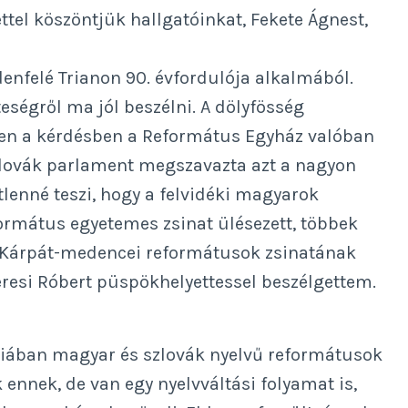
ttel köszöntjük hallgatóinkat, Fekete Ágnest,
nfelé Trianon 90. évfordulója alkalmából.
teségről ma jól beszélni. A dölyfösség
ben a kérdésben a Református Egyház valóban
szlovák parlament megszavazta azt a nagyon
lenné teszi, hogy a felvidéki magyarok
ormátus egyetemes zsinat ülésezett, többek
 A Kárpát-medencei reformátusok zsinatának
resi Róbert püspökhelyettessel beszélgettem.
kiában magyar és szlovák nyelvű reformátusok
 ennek, de van egy nyelvváltási folyamat is,