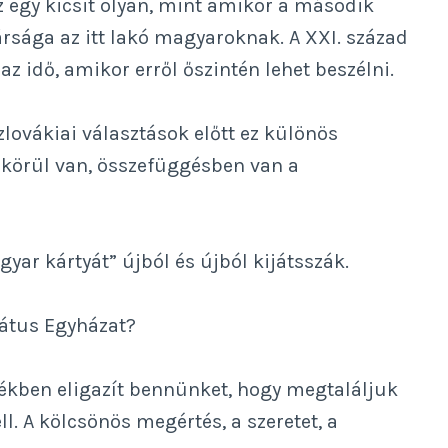
z egy kicsit olyan, mint amikor a második
sága az itt lakó magyaroknak. A XXI. század
z idő, amikor erről őszintén lehet beszélni.
lovákiai választások előtt ez különös
ekörül van, összefüggésben van a
ar kártyát” újból és újból kijátsszák.
mátus Egyházat?
tékben eligazít bennünket, hogy megtaláljuk
l. A kölcsönös megértés, a szeretet, a