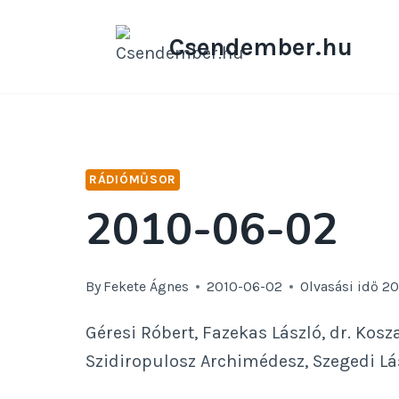
Skip
to
Csendember.hu
content
RÁDIÓMŰSOR
2010-06-02
By
Fekete Ágnes
2010-06-02
Olvasási idő
2
Géresi Róbert, Fazekas László, dr. Kosza
Szidiropulosz Archimédesz, Szegedi Lá