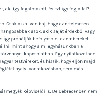
, aki így fogalmazott, és ezt így fogja fel?
n. Csak azzal van baj, hogy az értelmesen
ghangosabbak azok, akik saját érdekből vagy
és így próbálják befolyásolni az embereket.
iállni, mint ahogy a mi egyházunkban a
vtörvénnyel kapcsolatban. Egy nyilatkozatban
gyar testvéreket, és hiszik, hogy eljön majd
ségtétel nyelvi vonatkozásban, sem más
yházmegyék képviselői is. De Debrecenben nem