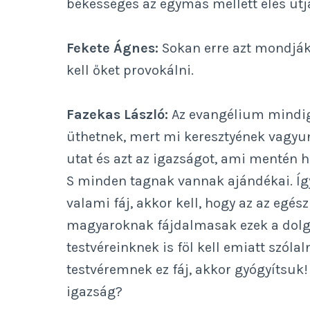
békességes az egymás mellett élés útj
Fekete Ágnes:
Sokan erre azt mondják
kell őket provokálni.
Fazekas László:
Az evangélium mindig 
üthetnek, mert mi keresztyének vagyunk
utat és azt az igazságot, ami mentén ha
S minden tagnak vannak ajándékai. Íg
valami fáj, akkor kell, hogy az az egész
magyaroknak fájdalmasak ezek a dolgo
testvéreinknek is föl kell emiatt szól
testvéremnek ez fáj, akkor gyógyítsuk!
igazság?