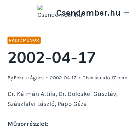
Skip
Csendember.hu
to
content
RÁDIÓMŰSOR
2002-04-17
By
Fekete Ágnes
2002-04-17
Olvasási idő
17
perc
Dr. Kálmán Attila, Dr. Bölcskei Gusztáv,
Szászfalvi László, Papp Géza
Műsorrészlet: