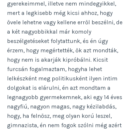
gyerekeimmel, illetve nem mindegyikkel,
mert a legkisebb még kicsi ahhoz, hogy
ővele lehetne vagy kellene erről beszélni, de
a két nagyobbikkal már komoly
beszélgetéseket folytattunk, és én úgy
érzem, hogy megértették, ők azt mondták,
hogy nem is akarják kipróbálni. Kicsit
furcsán fogalmaztam, hogyha lehet
lelkészként meg politikusként ilyen intim
dolgokat is elárulni, én azt mondtam a
legnagyobb gyermekemnek, aki egy 14 éves
nagyfiú, nagyon magas, nagy kézilabdás,
hogy, ha felnősz, meg olyan korú leszel,
gimnazista, én nem fogok szólni még azért