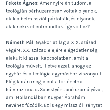
Fekete Ágnes:
Amennyire én tudom, a
teológián párhuzamosan voltak olyanok,
akik a belmissziót pártolták, és olyanok,
akik nekik ellentmondtak. Így volt ez?
Németh Pál:
Gyakorlatilag a XIX. század
végére, XX. század elejére elégedetlenség
alakult ki azzal kapcsolatban, amit a
teológia művelt, illetve azzal, ahogy az
egyház és a teológia egymáshoz viszonyult.
Elég korán megjelent a történelmi
kálvinizmus is Sebestyén Jenő személyével,
ami Hollandiában Kuyper Ábrahám
nevéhez fűződik. Ez is egy missziói irányzat