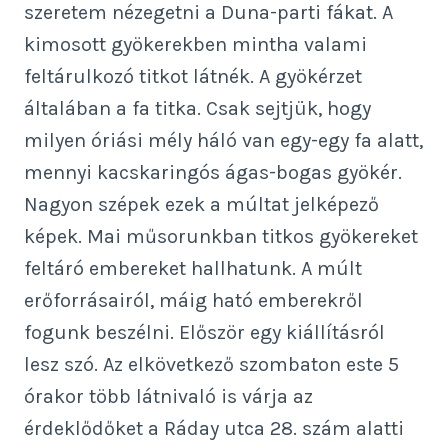
szeretem nézegetni a Duna-parti fákat. A
kimosott gyökerekben mintha valami
feltárulkozó titkot látnék. A gyökérzet
általában a fa titka. Csak sejtjük, hogy
milyen óriási mély háló van egy-egy fa alatt,
mennyi kacskaringós ágas-bogas gyökér.
Nagyon szépek ezek a múltat jelképező
képek. Mai műsorunkban titkos gyökereket
feltáró embereket hallhatunk. A múlt
erőforrásairól, máig ható emberekről
fogunk beszélni. Először egy kiállításról
lesz szó. Az elkövetkező szombaton este 5
órakor több látnivaló is várja az
érdeklődőket a Ráday utca 28. szám alatti