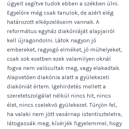
ügyeit segítve tudok ebben a székben ülni.
Egyelőre még csak tanulok, de azért elég
határozott elképzeléseim vannak. A
református egyház diakóniáját alapjairól
kell újragondolni. Látok nagyon jó
embereket, ragyogó elméket, jó műhelyeket,
csak sok esetben ezek valamilyen oknál
fogva nem valósultak meg, vagy elakadtak.
Alapvetően diakónia alatt a gyülekezeti
diakóniát értem. Igehirdetés mellett a
szeretetszolgálat nélkül nincs hit, nincs
élet, nincs cselekvő gyülekezet. Tűnjön fel,
ha valaki nem jött vasárnap istentiszteletre,
látogassák meg, kísérjék figyelemmel, hogy