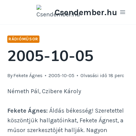
Skip
Csendember.hu
to
content
RÁDIÓMŰSOR
2005-10-05
By
Fekete Ágnes
2005-10-05
Olvasási idő
18
perc
Németh Pál, Czibere Károly
Fekete Ágnes:
Áldás békesség! Szeretettel
köszöntjük hallgatóinkat, Fekete Ágnest, a
műsor szerkesztőjét hallják. Nagyon