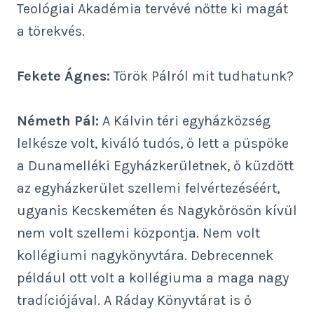
Teológiai Akadémia tervévé nőtte ki magát
a törekvés.
Fekete Ágnes:
Török Pálról mit tudhatunk?
Németh Pál:
A Kálvin téri egyházközség
lelkésze volt, kiváló tudós, ő lett a püspöke
a Dunamelléki Egyházkerületnek, ő küzdött
az egyházkerület szellemi felvértezéséért,
ugyanis Kecskeméten és Nagykőrösön kívül
nem volt szellemi központja. Nem volt
kollégiumi nagykönyvtára. Debrecennek
például ott volt a kollégiuma a maga nagy
tradíciójával. A Ráday Könyvtárat is ő