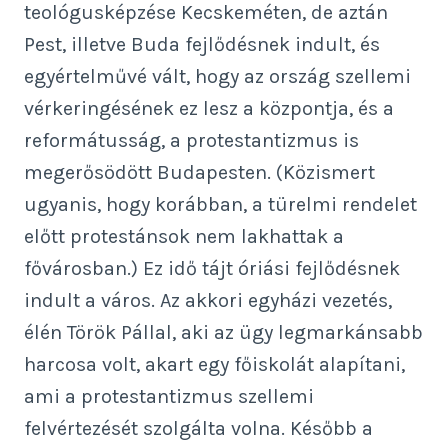
teológusképzése Kecskeméten, de aztán
Pest, illetve Buda fejlődésnek indult, és
egyértelművé vált, hogy az ország szellemi
vérkeringésének ez lesz a központja, és a
reformátusság, a protestantizmus is
megerősödött Budapesten. (Közismert
ugyanis, hogy korábban, a türelmi rendelet
előtt protestánsok nem lakhattak a
fővárosban.) Ez idő tájt óriási fejlődésnek
indult a város. Az akkori egyházi vezetés,
élén Török Pállal, aki az ügy legmarkánsabb
harcosa volt, akart egy főiskolát alapítani,
ami a protestantizmus szellemi
felvértezését szolgálta volna. Később a