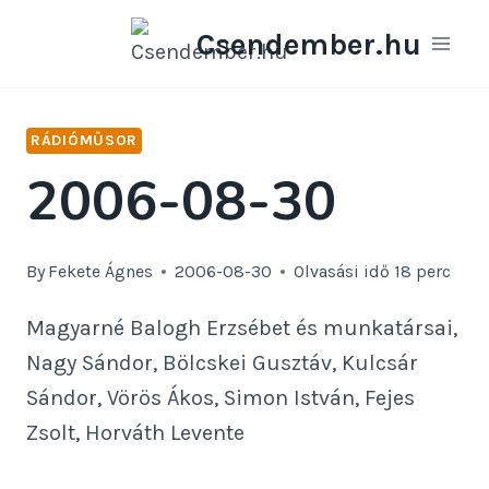
Skip
Csendember.hu
to
content
RÁDIÓMŰSOR
2006-08-30
By
Fekete Ágnes
2006-08-30
Olvasási idő
18
perc
Magyarné Balogh Erzsébet és munkatársai,
Nagy Sándor, Bölcskei Gusztáv, Kulcsár
Sándor, Vörös Ákos, Simon István, Fejes
Zsolt, Horváth Levente