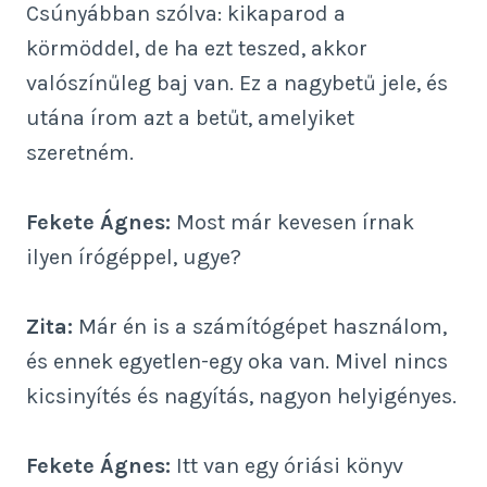
Csúnyábban szólva: kikaparod a
körmöddel, de ha ezt teszed, akkor
valószínűleg baj van. Ez a nagybetű jele, és
utána írom azt a betűt, amelyiket
szeretném.
Fekete Ágnes:
Most már kevesen írnak
ilyen írógéppel, ugye?
Zita:
Már én is a számítógépet használom,
és ennek egyetlen-egy oka van. Mivel nincs
kicsinyítés és nagyítás, nagyon helyigényes.
Fekete Ágnes:
Itt van egy óriási könyv