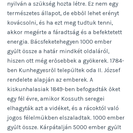
nyilván a szükség hozta létre. Ez nem egy
természetes állapot, de ebből lehet erényt
kovácsolni, és ha ezt meg tudtuk tenni,
akkor megérte a fáradtság és a befektetett
energia. Bácsfeketehegyen 1000 ember
gyűlt össze a határ mindkét oldaláról,
hiszen ott még erősebbek a gyökerek. 1784-
ben Kunhegyesről települtek oda II. József
rendelete alapján az emberek. A
kiskunhalasiak 1849-ben befogadták őket
egy fél évre, amikor Kossuth seregei
elhagyták azt a vidéket, és a rácoktól való
jogos félelmükben elszaladtak. 1000 ember
gyűlt össze. Kárpátalján 5000 ember gyűlt