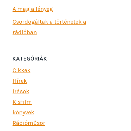
A mag a lényeg
Csordogáltak a történetek a
rádióban
KATEGÓRIÁK
Cikkek
Hírek
írások
Kisfilm
könyvek
Rádióműsor