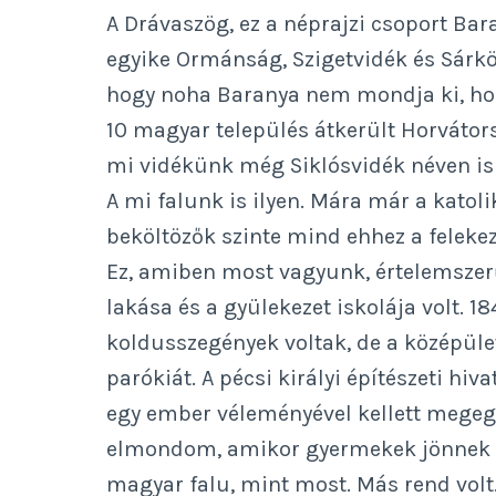
A Drávaszög, ez a néprajzi csoport Ba
egyike Ormánság, Szigetvidék és Sárkö
hogy noha Baranya nem mondja ki, hogy
10 magyar település átkerült Horvátor
mi vidékünk még Siklósvidék néven is i
A mi falunk is ilyen. Mára már a kato
beköltözők szinte mind ehhez a felekez
Ez, amiben most vagyunk, értelemszer
lakása és a gyülekezet iskolája volt. 
koldusszegények voltak, de a középület
parókiát. A pécsi királyi építészeti hiva
egy ember véleményével kellett megeg
elmondom, amikor gyermekek jönnek lá
magyar falu, mint most. Más rend volt. 