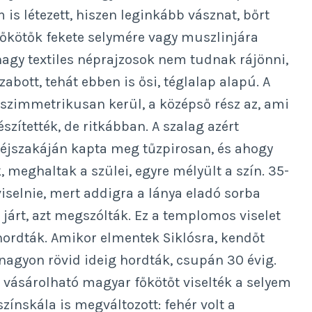
s létezett, hiszen leginkább vásznat, bőrt
főkötők fekete selymére vagy muszlinjára
 nagy textiles néprajzosok nem tudnak rájönni,
bott, tehát ebben is ősi, téglalap alapú. A
a szimmetrikusan kerül, a középső rész az, ami
szítették, de ritkábban. A szalag azért
éjszakáján kapta meg tűzpirosan, és ahogy
, meghaltak a szülei, egyre mélyült a szín. 35-
viselnie, mert addigra a lánya eladó sorba
járt, azt megszólták. Ez a templomos viselet
ordták. Amikor elmentek Siklósra, kendőt
 nagyon rövid ideig hordták, csupán 30 évig.
vásárolható magyar főkötőt viselték a selyem
zínskála is megváltozott: fehér volt a