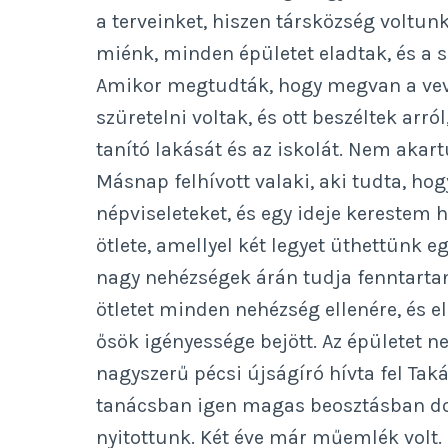
a terveinket, hiszen társközség voltun
miénk, minden épületet eladtak, és a s
Amikor megtudták, hogy megvan a vevő, 
szüretelni voltak, és ott beszéltek arr
tanító lakását és az iskolát. Nem akart
Másnap felhívott valaki, aki tudta, ho
népviseleteket, és egy ideje kerestem he
ötlete, amellyel két legyet üthettünk 
nagy nehézségek árán tudja fenntartan
ötletet minden nehézség ellenére, és e
ősök igényessége bejött. Az épületet nem
nagyszerű pécsi újságíró hívta fel Tak
tanácsban igen magas beosztásban dolg
nyitottunk. Két éve már műemlék volt.