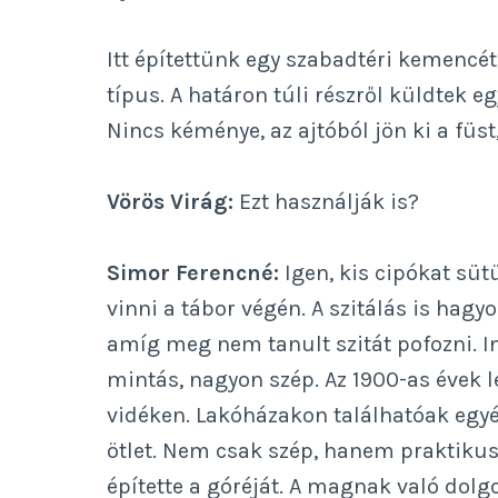
Itt építettünk egy szabadtéri kemencét
típus. A határon túli részről küldtek e
Nincs kéménye, az ajtóból jön ki a füst,
Vörös Virág:
Ezt használják is?
Simor Ferencné:
Igen, kis cipókat sü
vinni a tábor végén. A szitálás is hag
amíg meg nem tanult szitát pofozni. In
mintás, nagyon szép. Az 1900-as évek le
vidéken. Lakóházakon találhatóak egyé
ötlet. Nem csak szép, hanem praktikus i
építette a góréját. A magnak való dolg