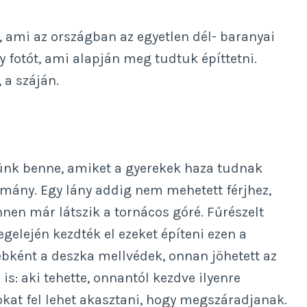
, ami az országban az egyetlen dél- baranyai
gy fotót, ami alapján meg tudtuk építtetni.
 a száján.
tünk benne, amiket a gyerekek haza tudnak
yomány. Egy lány addig nem mehetett férjhez,
nen már látszik a tornácos góré. Fűrészelt
gelején kezdték el ezeket építeni ezen a
bként a deszka mellvédek, onnan jöhetett az
s: aki tehette, onnantól kezdve ilyenre
okat fel lehet akasztani, hogy megszáradjanak.