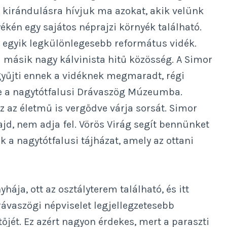
ri kirándulásra hívjuk ma azokat, akik velünk
ékén egy sajátos néprajzi környék található.
 egyik legkülönlegesebb református vidék.
 másik nagy kálvinista hitű közösség. A Simor
egyűjti ennek a vidéknek megmaradt, régi
ele a nagytótfalusi Drávaszög Múzeumba.
 az életmű is vergődve várja sorsát. Simor
ajd, nem adja fel. Vörös Virág segít bennünket
 a nagytótfalusi tájházat, amely az ottani
yhája, ott az osztályterem található, és itt
rávaszögi népviselet legjellegzetesebb
őjét. Ez azért nagyon érdekes, mert a paraszti