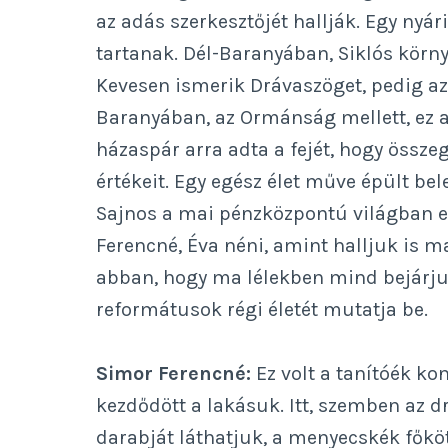
az adás szerkesztőjét hallják. Egy nyá
tartanak. Dél-Baranyában, Siklós körny
Kevesen ismerik Drávaszöget, pedig az
Baranyában, az Ormánság mellett, ez a
házaspár arra adta a fejét, hogy össz
értékeit. Egy egész élet műve épült b
Sajnos a mai pénzközpontú világban ez
Ferencné, Éva néni, amint halljuk is m
abban, hogy ma lélekben mind bejárjuk
reformátusok régi életét mutatja be.
Simor Ferencné:
Ez volt a tanítóék kon
kezdődött a lakásuk. Itt, szemben az d
darabját láthatjuk, a menyecskék főköt