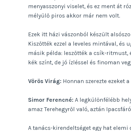
menyasszonyi viselet, és ez ment át ró
mélyülő piros akkor már nem volt.
Ezek itt házi vászonból készült alsós
Kiszőtték ezzel a leveles mintával, és 
másik példa: leszőtték a csík-ritmust, 
kék színt, de jó ízléssel és finoman veg
Vörös Virág:
Honnan szerezte ezeket a
Simor Ferencné:
A legkülönfélébb hely
amaz Terehegyről való, aztán Ipacsfáró
A tanács-kirendeltséget egy hat elemi o