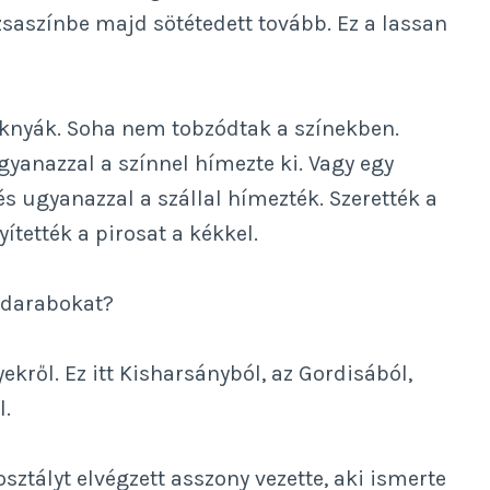
zsaszínbe majd sötétedett tovább. Ez a lassan
zoknyák. Soha nem tobzódtak a színekben.
ugyanazzal a színnel hímezte ki. Vagy egy
és ugyanazzal a szállal hímezték. Szerették a
yítették a pirosat a kékkel.
 darabokat?
ekről. Ez itt Kisharsányból, az Gordisából,
l.
sztályt elvégzett asszony vezette, aki ismerte