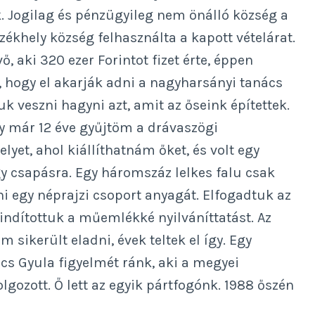
k. Jogilag és pénzügyileg nem önálló község a
zékhely község felhasználta a kapott vételárat.
aki 320 ezer Forintot fizet érte, éppen
ól, hogy el akarják adni a nagyharsányi tanács
uk veszni hagyni azt, amit az őseink építettek.
gy már 12 éve gyűjtöm a drávaszögi
lyet, ahol kiállíthatnám őket, és volt egy
egy csapásra. Egy háromszáz lelkes falu csak
i egy néprajzi csoport anyagát. Elfogadtuk az
lindítottuk a műemlékké nyilváníttatást. Az
 sikerült eladni, évek teltek el így. Egy
ács Gyula figyelmét ránk, aki a megyei
ozott. Ő lett az egyik pártfogónk. 1988 őszén