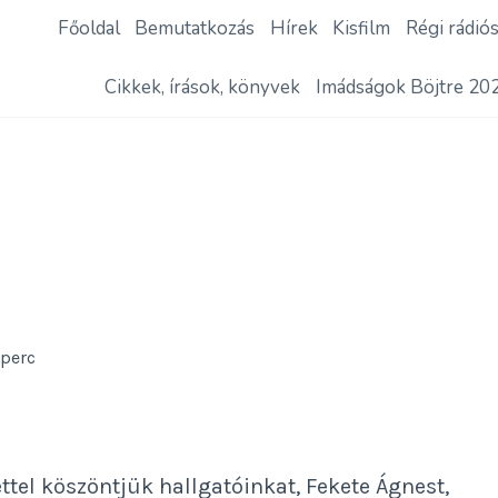
Főoldal
Bemutatkozás
Hírek
Kisfilm
Régi rádió
Cikkek, írások, könyvek
Imádságok Böjtre 20
8
perc
ttel köszöntjük hallgatóinkat, Fekete Ágnest,