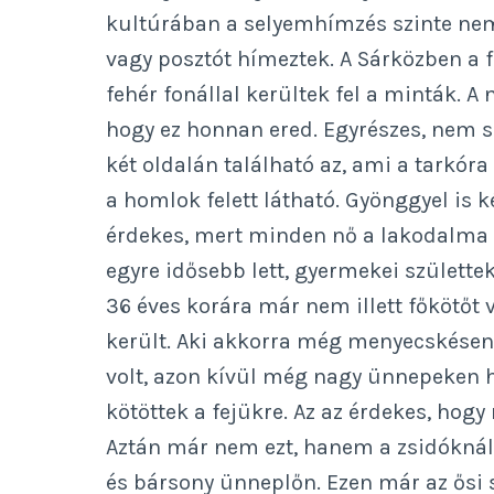
kultúrában a selyemhímzés szinte nem i
vagy posztót hímeztek. A Sárközben a 
fehér fonállal kerültek fel a minták. A
hogy ez honnan ered. Egyrészes, nem sza
két oldalán található az, ami a tarkór
a homlok felett látható. Gyönggyel is ké
érdekes, mert minden nő a lakodalma 
egyre idősebb lett, gyermekei születtek
36 éves korára már nem illett főkötőt 
került. Aki akkorra még menyecskésen 
volt, azon kívül még nagy ünnepeken h
kötöttek a fejükre. Az az érdekes, hogy
Aztán már nem ezt, hanem a zsidóknál 
és bársony ünneplőn. Ezen már az ősi s