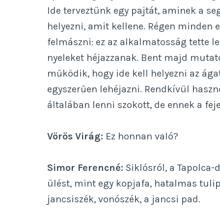
Ide terveztünk egy pajtát, aminek a s
helyezni, amit kellene. Régen minden e
felmászni: ez az alkalmatosság tette l
nyeleket héjazzanak. Bent majd mutatok
működik, hogy ide kell helyezni az ága
egyszerűen lehéjazni. Rendkívül haszno
általában lenni szokott, de ennek a feje
Vörös Virág:
Ez honnan való?
Simor Ferencné:
Siklósról, a Tapolca-
ülést, mint egy kopjafa, hatalmas tuli
jancsiszék, vonószék, a jancsi pad.