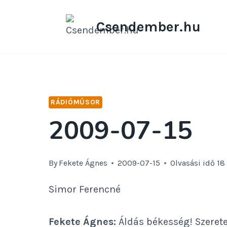
Skip
to
Csendember.hu
content
RÁDIÓMŰSOR
2009-07-15
By
Fekete Ágnes
2009-07-15
Olvasási idő
1
Simor Ferencné
Fekete Ágnes:
Áldás békesség! Szerete