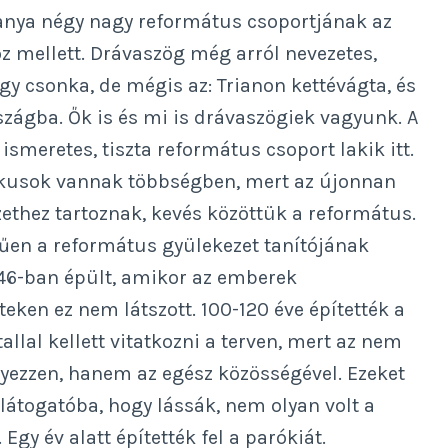
ranya négy nagy református csoportjának az
z mellett. Drávaszög még arról nevezetes,
 csonka, de mégis az: Trianon kettévágta, és
szágba. Ők is és mi is drávaszögiek vagyunk. A
smeretes, tiszta református csoport lakik itt.
likusok vannak többségben, mert az újonnan
ethez tartoznak, kevés közöttük a református.
űen a református gyülekezet tanítójának
1846-ban épült, amikor az emberek
eken ez nem látszott. 100-120 éve építették a
tallal kellett vitatkozni a terven, mert az nem
yezzen, hanem az egész közösségével. Ezeket
togatóba, hogy lássák, nem olyan volt a
Egy év alatt építették fel a parókiát.