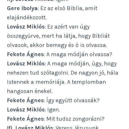
Gere Ibolya
: Ez az első Biblia, amit
elajándékozott.
Lovász Miklós
: Ez azért van úgy
összegyűrve, mert ha látja, hogy Bibliát
olvasok, akkor bemegy és ő is olvassa.
Fekete Ágnes
: A maga módján olvassa?
Lovász Miklós
: A maga módján, úgy, hogy
nehezen tud szótagolni. De nagyon jó, hála
Istennek a memóriája. A templomban
hangosan énekel.
Fekete Ágnes
: Így együtt olvassák?
Lovász Miklós
: Igen.
Fekete Ágnes
: Mit tudsz zongorázni?
Ifj. Lovász Miklós
: Vezess Jézusunk…