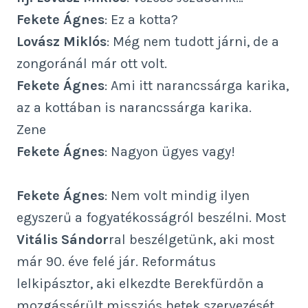
Fekete Ágnes
: Ez a kotta?
Lovász Miklós
: Még nem tudott járni, de a
zongoránál már ott volt.
Fekete Ágnes
: Ami itt narancssárga karika,
az a kottában is narancssárga karika.
Zene
Fekete Ágnes
: Nagyon ügyes vagy!
Fekete Ágnes
: Nem volt mindig ilyen
egyszerű a fogyatékosságról beszélni. Most
Vitális Sándor
ral beszélgetünk, aki most
már 90. éve felé jár. Református
lelkipásztor, aki elkezdte Berekfürdőn a
mozgássérült missziós hetek szervezését.