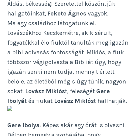
Áldás, békesség! Szeretettel köszöntjük
hallgatóinkat,
Fekete Ágnes
vagyok.
Ma egy családhoz látogatunk el.
Lovászékhoz Kecskemétre, akik sérült,
fogyatékkal élő fiuktól tanulták meg igazán
a bibliaolvasás fontosságát. Miklós, a fiuk
többször végigolvasta a Bibliát úgy, hogy
igazán senki nem tudja, mennyit értett
belőle, az életéből mégis úgy tűnik, nagyon
sokat.
Lovász Miklós
t, feleségét
Gere
Ibolyá
t és fiukat
Lovász Miklós
t hallhatják.
Gere Ibolya
: Képes akár egy órát is olvasni.
Délben bemegy a szobájába, hogy