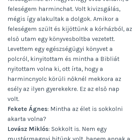
feleségem harminchat. Volt kivizsgálás,
mégis így alakultak a dolgok. Amikor a
feleségem szült és kijöttünk a kórházból, az
első utam egy könyvesboltba vezetett.
Levettem egy egészségügyi könyvet a
polcról, kinyitottam és mintha a Bibliát
nyitottam volna ki, ott írta, hogy a
harmincnyolc körüli nőknél mekkora az
esély az ilyen gyerekekre. Ez az első nap
volt.
Fekete Ágnes
: Mintha az élet is sokkolni
akarta volna?
Lovász Miklós
: Sokkolt is. Nem egy
mustármagnyi hitünk volt, hanem annak a