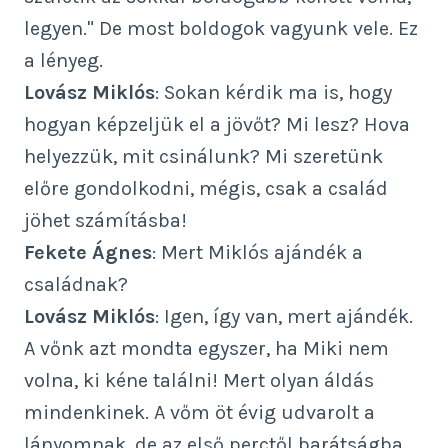
legyen." De most boldogok vagyunk vele. Ez
a lényeg.
Lovász Miklós
: Sokan kérdik ma is, hogy
hogyan képzeljük el a jövőt? Mi lesz? Hova
helyezzük, mit csinálunk? Mi szeretünk
előre gondolkodni, mégis, csak a család
jöhet számításba!
Fekete Ágnes
: Mert Miklós ajándék a
családnak?
Lovász Miklós
: Igen, így van, mert ajándék.
A vőnk azt mondta egyszer, ha Miki nem
volna, ki kéne találni! Mert olyan áldás
mindenkinek. A vőm öt évig udvarolt a
lányomnak, de az első perctől barátságba