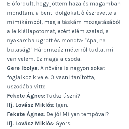
Előfordult, hogy jöttem haza és magamban
mondtam, a benti dolgokat, ő észrevette a
mimikámból, meg a táskám mozgatásából
a lelkiállapotomat, ezért elém szalad, a
nyakamba ugrott és mondta: "Apa, ne
butaság!" Háromszáz méterről tudta, mi
van velem. Ez maga a csoda.
Gere Ibolya
: A nővére is nagyon sokat
foglalkozik vele. Olvasni tanította,
uszodába vitte.
Fekete Ágnes
: Tudsz úszni?
Ifj. Lovász Miklós
: Igen.
Fekete Ágnes
: De jó! Milyen tempóval?
Ifj. Lovász Miklós
: Gyors.