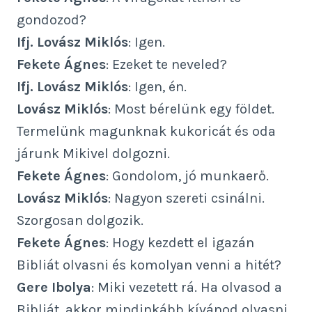
gondozod?
Ifj. Lovász Miklós
: Igen.
Fekete Ágnes
: Ezeket te neveled?
Ifj. Lovász Miklós
: Igen, én.
Lovász Miklós
: Most bérelünk egy földet.
Termelünk magunknak kukoricát és oda
járunk Mikivel dolgozni.
Fekete Ágnes
: Gondolom, jó munkaerő.
Lovász Miklós
: Nagyon szereti csinálni.
Szorgosan dolgozik.
Fekete Ágnes
: Hogy kezdett el igazán
Bibliát olvasni és komolyan venni a hitét?
Gere Ibolya
: Miki vezetett rá. Ha olvasod a
Bibliát, akkor mindinkább kívánod olvasni.