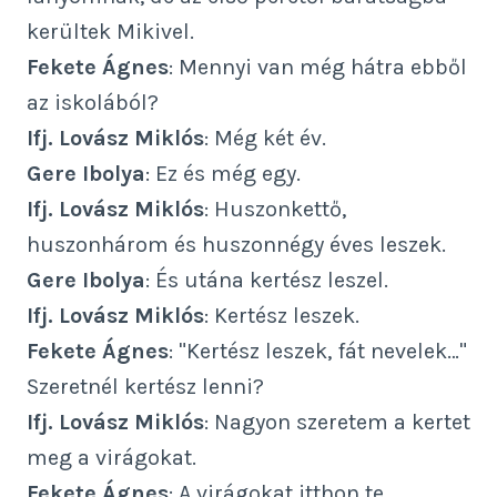
kerültek Mikivel.
Fekete Ágnes
: Mennyi van még hátra ebből
az iskolából?
Ifj. Lovász Miklós
: Még két év.
Gere Ibolya
: Ez és még egy.
Ifj. Lovász Miklós
: Huszonkettő,
huszonhárom és huszonnégy éves leszek.
Gere Ibolya
: És utána kertész leszel.
Ifj. Lovász Miklós
: Kertész leszek.
Fekete Ágnes
: "Kertész leszek, fát nevelek…"
Szeretnél kertész lenni?
Ifj. Lovász Miklós
: Nagyon szeretem a kertet
meg a virágokat.
Fekete Ágnes
: A virágokat itthon te