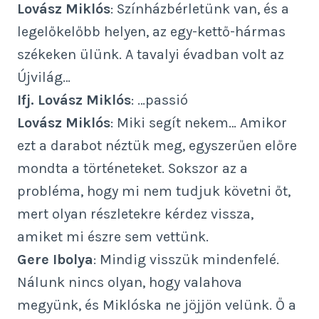
Lovász Miklós
: Színházbérletünk van, és a
legelőkelőbb helyen, az egy-kettő-hármas
székeken ülünk. A tavalyi évadban volt az
Újvilág…
Ifj. Lovász Miklós
: …passió
Lovász Miklós
: Miki segít nekem… Amikor
ezt a darabot néztük meg, egyszerűen előre
mondta a történeteket. Sokszor az a
probléma, hogy mi nem tudjuk követni őt,
mert olyan részletekre kérdez vissza,
amiket mi észre sem vettünk.
Gere Ibolya
: Mindig visszük mindenfelé.
Nálunk nincs olyan, hogy valahova
megyünk, és Miklóska ne jöjjön velünk. Ő a