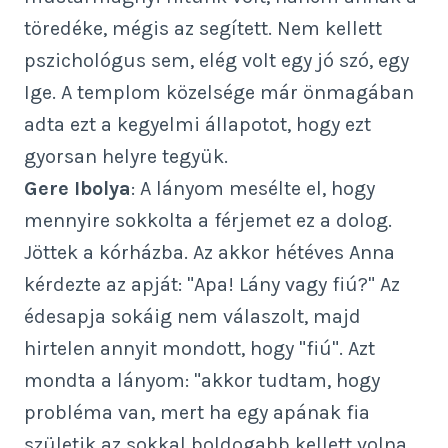
töredéke, mégis az segített. Nem kellett
pszichológus sem, elég volt egy jó szó, egy
Ige. A templom közelsége már önmagában
adta ezt a kegyelmi állapotot, hogy ezt
gyorsan helyre tegyük.
Gere Ibolya
: A lányom mesélte el, hogy
mennyire sokkolta a férjemet ez a dolog.
Jöttek a kórházba. Az akkor hétéves Anna
kérdezte az apját: "Apa! Lány vagy fiú?" Az
édesapja sokáig nem válaszolt, majd
hirtelen annyit mondott, hogy "fiú". Azt
mondta a lányom: "akkor tudtam, hogy
probléma van, mert ha egy apának fia
születik az sokkal boldogabb kellett volna,