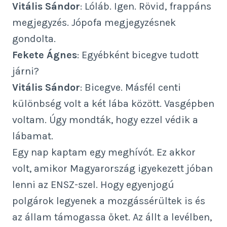
Vitális Sándor
: Lóláb. Igen. Rövid, frappáns
megjegyzés. Jópofa megjegyzésnek
gondolta.
Fekete Ágnes
: Egyébként bicegve tudott
járni?
Vitális Sándor
: Bicegve. Másfél centi
különbség volt a két lába között. Vasgépben
voltam. Úgy mondták, hogy ezzel védik a
lábamat.
Egy nap kaptam egy meghívót. Ez akkor
volt, amikor Magyarország igyekezett jóban
lenni az ENSZ-szel. Hogy egyenjogú
polgárok legyenek a mozgássérültek is és
az állam támogassa őket. Az állt a levélben,