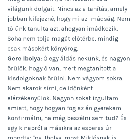
világunk dolgait. Nincs az a tanítás, amely
jobban kifejezné, hogy mi az imádság. Nem
tőlünk tanulta azt, ahogyan imádkozik.
Soha nem tolja magát előtérbe, mindig
csak másokért könyörög.
Gere Ibolya
: Ő egy áldás nekünk, és nagyon
örülök, hogy ő van, mert megtanított a
kisdolgoknak örülni. Nem vágyom sokra.
Nem akarok sírni, de időnként
elérzékenyülök. Nagyon sokat izgultam
amiatt, hogy hogyan fog az én gyerekem
konfirmálni, ha még beszélni sem tud? És
egyik napról a másikra az esperes úr
mondta: "na, Ibolya, most Miklósnak is