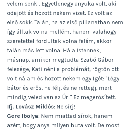
velem senki. Egyetlenegy anyuka volt, aki
odajött és hozott nekem vizet. Ez volt az
első sokk. Talán, ha az első pillanatban nem
így álltak volna mellém, hanem valahogy
szeretettel fordultak volna felém, akkor
talán más lett volna. Hála Istennek,
másnap, amikor megtudta Szabó Gábor
felesége, Kati néni a problémát, rögtön ott
volt nálam és hozott nekem egy Igét: "Légy
bátor és erős, ne félj, és ne rettegj, mert
mindig veled van az Úr!" Ez megerősített.
Ifj. Lovász Miklós
: Ne sírj!
Gere Ibolya
: Nem miattad sírok, hanem
azért, hogy anya milyen buta volt. De most