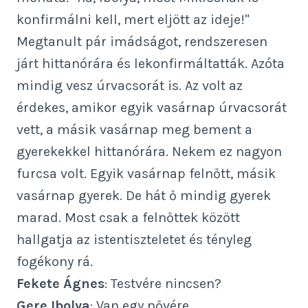
konfirmálni kell, mert eljött az ideje!"
Megtanult pár imádságot, rendszeresen
járt hittanórára és lekonfirmáltatták. Azóta
mindig vesz úrvacsorát is. Az volt az
érdekes, amikor egyik vasárnap úrvacsorát
vett, a másik vasárnap meg bement a
gyerekekkel hittanórára. Nekem ez nagyon
furcsa volt. Egyik vasárnap felnőtt, másik
vasárnap gyerek. De hát ő mindig gyerek
marad. Most csak a felnőttek között
hallgatja az istentiszteletet és tényleg
fogékony rá.
Fekete Ágnes
: Testvére nincsen?
Gere Ibolya
: Van egy nővére.