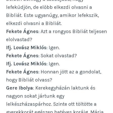
lefeküdjön, de előbb elkezdi olvasni a
Bibliát. Este ugyanúgy, amikor lefekszik,
elkezdi olvasni a Bibliát.
Fekete Ágnes
: Azt a rongyos Bibliát teljesen
elolvastad?
Ifj. Lovász Miklós
: Igen.
Fekete Ágnes
: Sokat olvastad?
Ifj. Lovász Miklós
: Igen.
Fekete Ágnes
: Honnan jött az a gondolat,
hogy Bibliát olvass?
Gere Ibolya
: Kerekegyházán laktunk és
nagyon sokat jártunk egy
lelkészházaspárhoz. Szinte ott töltötte a
gyerekkorát egészen hatéves koráig. Mária