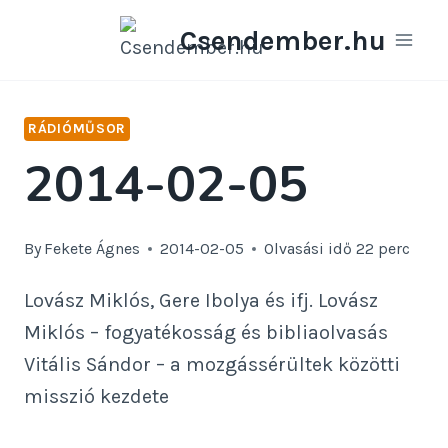
Skip
Csendember.hu
to
content
RÁDIÓMŰSOR
2014-02-05
By
Fekete Ágnes
2014-02-05
Olvasási idő
22
perc
Lovász Miklós, Gere Ibolya és ifj. Lovász
Miklós – fogyatékosság és bibliaolvasás
Vitális Sándor – a mozgássérültek közötti
misszió kezdete