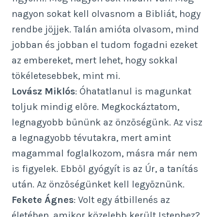
nagyon sokat kell olvasnom a Bibliát, hogy
rendbe jöjjek. Talán amióta olvasom, mind
jobban és jobban el tudom fogadni ezeket
az embereket, mert lehet, hogy sokkal
tökéletesebbek, mint mi.
Lovász Miklós
: Óhatatlanul is magunkat
toljuk mindig előre. Megkockáztatom,
legnagyobb bűnünk az önzőségünk. Az visz
a legnagyobb tévutakra, mert amint
magammal foglalkozom, másra már nem
is figyelek. Ebből gyógyít is az Úr, a tanítás
után. Az önzőségünket kell legyőznünk.
Fekete Ágnes
: Volt egy átbillenés az
életében, amikor közelebb került Istenhez?