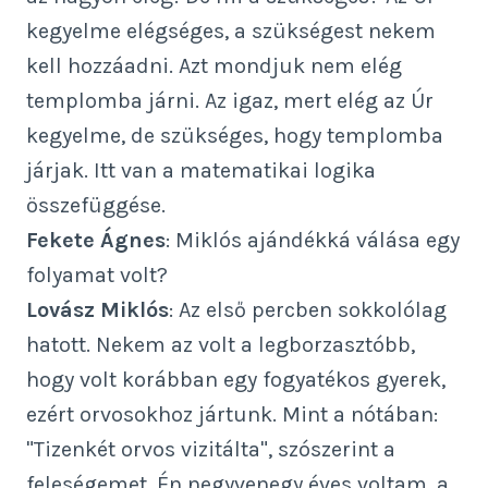
kegyelme elégséges, a szükségest nekem
kell hozzáadni. Azt mondjuk nem elég
templomba járni. Az igaz, mert elég az Úr
kegyelme, de szükséges, hogy templomba
járjak. Itt van a matematikai logika
összefüggése.
Fekete Ágnes
: Miklós ajándékká válása egy
folyamat volt?
Lovász Miklós
: Az első percben sokkolólag
hatott. Nekem az volt a legborzasztóbb,
hogy volt korábban egy fogyatékos gyerek,
ezért orvosokhoz jártunk. Mint a nótában:
"Tizenkét orvos vizitálta", szószerint a
feleségemet. Én negyvenegy éves voltam, a