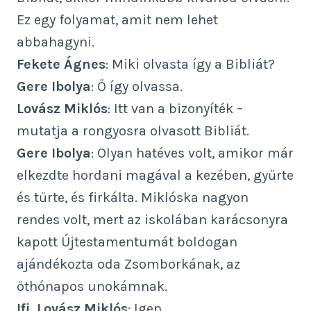
Ez egy folyamat, amit nem lehet
abbahagyni.
Fekete Ágnes
: Miki olvasta így a Bibliát?
Gere Ibolya
: Ő így olvassa.
Lovász Miklós
: Itt van a bizonyíték –
mutatja a rongyosra olvasott Bibliát.
Gere Ibolya
: Olyan hatéves volt, amikor már
elkezdte hordani magával a kezében, gyűrte
és tűrte, és firkálta. Miklóska nagyon
rendes volt, mert az iskolában karácsonyra
kapott Újtestamentumát boldogan
ajándékozta oda Zsomborkának, az
öthónapos unokámnak.
Ifj. Lovász Miklós
: Igen.