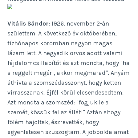
Vitális Sándor
: 1926. november 2-án
születtem. A következő év októberében,
tízhónapos koromban nagyon magas
lázam lett. A negyedik orvos adott valami
fájdalomcsillapítót és azt mondta, hogy "ha
a reggelt megéri, akkor megmarad". Anyám
áthívta a szomszédasszonyt, hogy ketten
virrasszanak. Éjfél körül elcsendesedtem.
Azt mondta a szomszéd: "fogjuk le a
szemét, kössük fel az állát!" Aztán ahogy
fölém hajoltak, észrevették, hogy
egyenletesen szuszogtam. A jobboldalamat