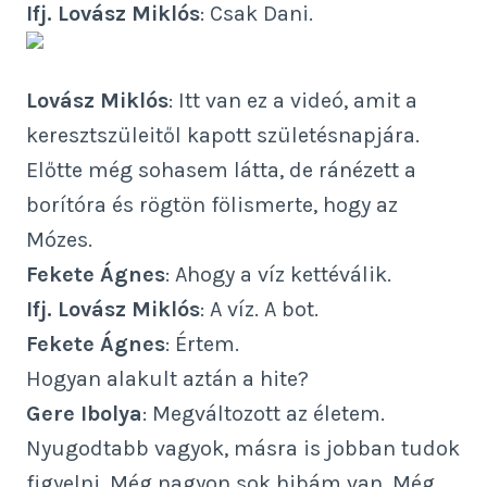
Ifj. Lovász Miklós
: Csak Dani.
Lovász Miklós
: Itt van ez a videó, amit a
keresztszüleitől kapott születésnapjára.
Előtte még sohasem látta, de ránézett a
borítóra és rögtön fölismerte, hogy az
Mózes.
Fekete Ágnes
: Ahogy a víz kettéválik.
Ifj. Lovász Miklós
: A víz. A bot.
Fekete Ágnes
: Értem.
Hogyan alakult aztán a hite?
Gere Ibolya
: Megváltozott az életem.
Nyugodtabb vagyok, másra is jobban tudok
figyelni. Még nagyon sok hibám van. Még