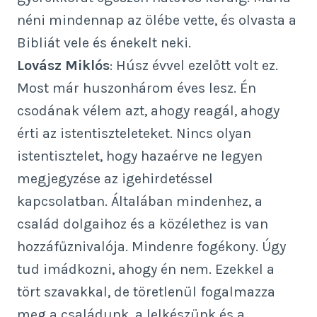
néni mindennap az ölébe vette, és olvasta a
Bibliát vele és énekelt neki.
Lovász Miklós
: Húsz évvel ezelőtt volt ez.
Most már huszonhárom éves lesz. Én
csodának vélem azt, ahogy reagál, ahogy
érti az istentiszteleteket. Nincs olyan
istentisztelet, hogy hazaérve ne legyen
megjegyzése az igehirdetéssel
kapcsolatban. Általában mindenhez, a
család dolgaihoz és a közélethez is van
hozzáfűznivalója. Mindenre fogékony. Úgy
tud imádkozni, ahogy én nem. Ezekkel a
tört szavakkal, de töretlenül fogalmazza
meg a családunk, a lelkészünk és a