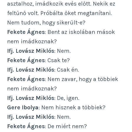
asztalhoz, imádkozik evés előtt. Nekik ez
feltűnő volt. Próbálta őket megtanítani.
Nem tudom, hogy sikerült-e?
Fekete Ágnes
: Bent az iskolában mások
nem imádkoznak?
Ifj. Lovász Miklós
: Nem.
Fekete Ágnes
: Csak te?
Ifj. Lovász Miklós
: Csak én.
Fekete Ágnes
: Nem zavar, hogy a többiek
nem imádkoznak?
Ifj. Lovász Miklós
: De, igen.
Gere Ibolya
: Nem hisznek a többiek?
Ifj. Lovász Miklós
: Nem.
Fekete Ágnes
: De miért nem?