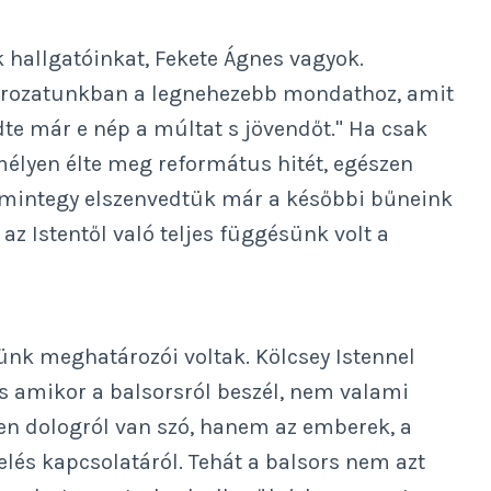
k hallgatóinkat, Fekete Ágnes vagyok.
sorozatunkban a legnehezebb mondathoz, amit
e már e nép a múltat s jövendőt." Ha csak
élyen élte meg református hitét, egészen
 mintegy elszenvedtük már a későbbi bűneink
az Istentől való teljes függésünk volt a
ünk meghatározói voltak. Kölcsey Istennel
s amikor a balsorsról beszél, nem valami
len dologról van szó, hanem az emberek, a
elés kapcsolatáról. Tehát a balsors nem azt