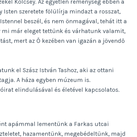
zékel Kölcsey. Az egyetlen reménység ebben a
 Isten szeretete fölülírja mindazt a rosszat,
 Istennel beszél, és nem önmagával, tehát itt a
i már eleget tettünk és várhatunk valamit,
tást, mert az Ő kezében van igazán a jövendő
tunk el Szász István Tashoz, aki az ottani
 tagja. A háza egyben múzeum is.
óirat elindulásával és életével kapcsolatos.
ként apámmal lementünk a Farkas utcai
szteletet, hazamentünk, megebédeltünk, majd