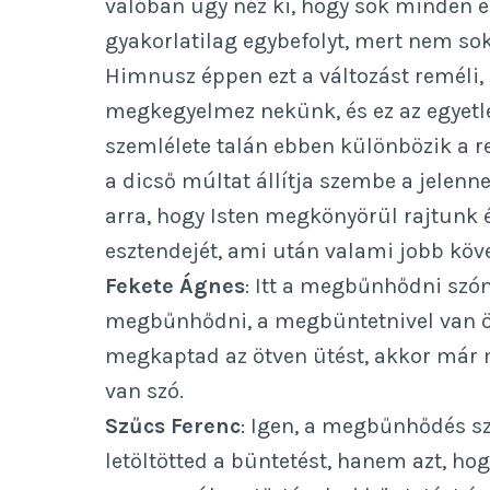
valóban úgy néz ki, hogy sok minden e
gyakorlatilag egybefolyt, mert nem sok
Himnusz éppen ezt a változást reméli,
megkegyelmez nekünk, és ez az egyetl
szemlélete talán ebben különbözik a r
a dicső múltat állítja szembe a jelenn
arra, hogy Isten megkönyörül rajtunk 
esztendejét, ami után valami jobb köve
Fekete Ágnes
: Itt a megbűnhődni szón
megbűnhődni, a megbüntetnivel van ös
megkaptad az ötven ütést, akkor már 
van szó.
Szűcs Ferenc
: Igen, a megbűnhődés szó
letöltötted a büntetést, hanem azt, hog