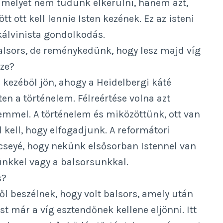
 amelyet nem tudunk elkerülni, hanem azt,
t ott kell lennie Isten kezének. Ez az isteni
 kálvinista gondolkodás.
balsors, de reménykedünk, hogy lesz majd víg
eze?
n kezéből jön, ahogy a Heidelbergi káté
en a történelem. Félreértése volna azt
lemmel. A történelem és miközöttünk, ott van
 kell, hogy elfogadjunk. A reformátori
cseyé, hogy nekünk elsősorban Istennel van
nkkel vagy a balsorsunkkal.
s?
ről beszélnek, hogy volt balsors, amely után
t már a víg esztendőnek kellene eljönni. Itt