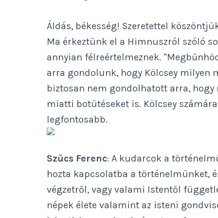
Áldás, békesség! Szeretettel köszöntjü
Ma érkeztünk el a Himnuszról szóló 
annyian félreértelmeznek. "Megbűnhödt
arra gondolunk, hogy Kölcsey milyen m
biztosan nem gondolhatott arra, hogy
miatti botütéseket is. Kölcsey számára 
legfontosabb.
Szűcs Ferenc
: A kudarcok a történelm
hozta kapcsolatba a történelmünket, é
végzetről, vagy valami Istentől függet
népek élete valamint az isteni gondvis