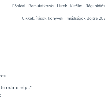
Főoldal
Bemutatkozás
Hírek
Kisfilm
Régi rádió
Cikkek, írások, könyvek
Imádságok Böjtre 20
perc
te már e nép…"
t