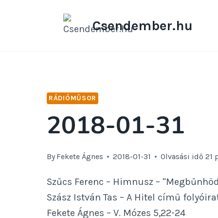
Skip
to
Csendember.hu
content
RÁDIÓMŰSOR
2018-01-31
By
Fekete Ágnes
2018-01-31
Olvasási idő
21
Szűcs Ferenc – Himnusz – "Megbűnhöd
Szász István Tas – A Hitel című folyóira
Fekete Ágnes – V. Mózes 5,22-24