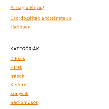
A mag a lényeg
Csordogáltak a történetek a
rádióban
KATEGÓRIÁK
Cikkek
Hírek
írások
Kisfilm
könyvek
Rádióműsor