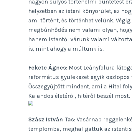
nagyon súlyos történelmi büntetést ér
helyzetben az isteni könyörület, az hogy
ami történt, és történhet velünk. Végig
megbűnhődés nem valami olyan, hogy m
hanem Istentől várunk valami változta
is, mint ahogy a múltunk is.
Fekete Ágnes
: Most Leányfalura látoga
református gyülekezet egyik oszlopos
Összegyűjtött mindent, ami a Hitel foly
Kalandos életéről, hitéről beszél most.
Szász István Tas
: Vasárnap reggelen
templomba, meghallgattuk az istenti