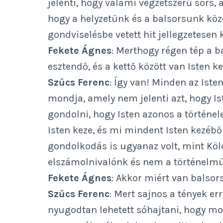
jelenti, hogy valami végzetszerű sors,
hogy a helyzetünk és a balsorsunk közöt
gondviselésbe vetett hit jellegzetesen
Fekete Ágnes
: Merthogy régen tép a 
esztendő, és a kettő között van Isten k
Szűcs Ferenc
: Így van! Minden az Iste
mondja, amely nem jelenti azt, hogy Ist
gondolni, hogy Isten azonos a történe
Isten keze, és mi mindent Isten kezéből
gondolkodás is ugyanaz volt, mint Köl
elszámolnivalónk és nem a történelmü
Fekete Ágnes
: Akkor miért van balsor
Szűcs Ferenc
: Mert sajnos a tények er
nyugodtan lehetett sóhajtani, hogy mos