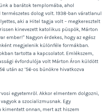
tünk a barátok templomába, ahol
 természetes dolog volt. 1938-ban váratlanul
ettes, aki a Hitel tagja volt – megkeresztelt
frissen kinevezett katolikus püspök, Márton
yar ember!" Nagyon érdekes, hogy az egész
őnként megjelenik különféle formákban.
okban tartotta a kapcsolatot. Emlékszem,
ssági évfordulója volt Márton Áron küldött
1956 után az ’56-os bűnökre hivatkozva
orvosi egyetemről. Akkor elmentem dolgozni,
 vagyok a szocializmusnak. Egy
 kimentett onnan, mert azt hiszem