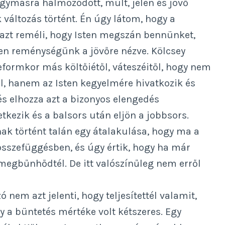
gymásra halmozódott, múlt, jelen és jövő
 változás történt. Én úgy látom, hogy a
 azt reméli, hogy Isten megszán bennünket,
en reménységünk a jövőre nézve. Kölcsey
eformkor más költőiétől, váteszéitől, hogy nem
el, hanem az Isten kegyelmére hivatkozik és
és elhozza azt a bizonyos elengedés
tkezik és a balsors után eljön a jobbsors.
ak történt talán egy átalakulása, hogy ma a
szefüggésben, és úgy értik, hogy ha már
megbűnhődtél. De itt valószínűleg nem erről
 nem azt jelenti, hogy teljesítettél valamit,
y a büntetés mértéke volt kétszeres. Egy