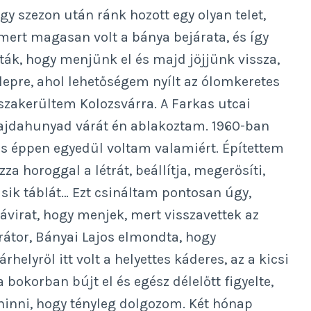
gy szezon után ránk hozott egy olyan telet,
mert magasan volt a bánya bejárata, és így
ták, hogy menjünk el és majd jöjjünk vissza,
epre, ahol lehetőségem nyílt az ólomkeretes
szakerültem Kolozsvárra. A Farkas utcai
Vajdahunyad várát én ablakoztam. 1960-ban
s éppen egyedül voltam valamiért. Építettem
za horoggal a létrát, beállítja, megerősíti,
ásik táblát… Ezt csináltam pontosan úgy,
távirat, hogy menjek, mert visszavettek az
rátor, Bányai Lajos elmondta, hogy
helyről itt volt a helyettes káderes, az a kicsi
 bokorban bújt el és egész délelőtt figyelte,
hinni, hogy tényleg dolgozom. Két hónap