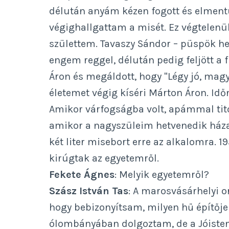
délután anyám kézen fogott és elmen
végighallgattam a misét. Ez végtelenül
születtem. Tavaszy Sándor – püspök hely
engem reggel, délután pedig feljött a 
Áron és megáldott, hogy "Légy jó, mag
életemet végig kíséri Márton Áron. Id
Amikor várfogságba volt, apámmal tit
amikor a nagyszüleim hetvenedik háza
két liter misebort erre az alkalomra. 
kirúgtak az egyetemről.
Fekete Ágnes
: Melyik egyetemről?
Szász István Tas
: A marosvásárhelyi 
hogy bebizonyítsam, milyen hű építője
ólombányában dolgoztam, de a Jóisten