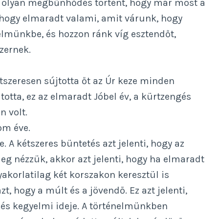
mi olyan megbűnhődés történt, hogy már most a
, hogy elmaradt valami, amit várunk, hogy
elmünkbe, és hozzon ránk víg esztendőt,
zernek.
kétszeresen sújtotta őt az Úr keze minden
jtotta, ez az elmaradt Jóbel év, a kürtzengés
n volt.
lom éve.
e. A kétszeres büntetés azt jelenti, hogy az
leg nézzük, akkor azt jelenti, hogy ha elmaradt
yakorlatilag két korszakon keresztül is
t, hogy a múlt és a jövendő. Ez azt jelenti,
dés kegyelmi ideje. A történelmünkben