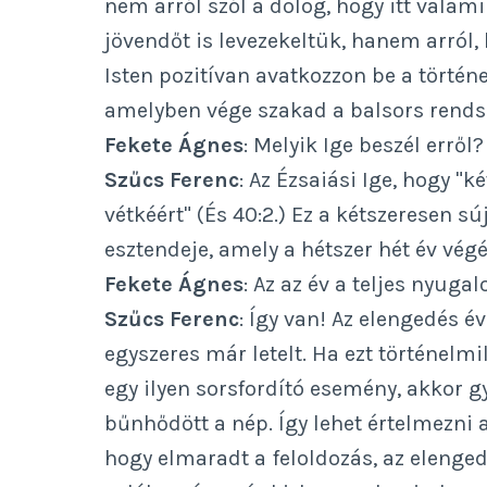
nem arról szól a dolog, hogy itt vala
jövendőt is levezekeltük, hanem arról
Isten pozitívan avatkozzon be a történ
amelyben vége szakad a balsors rends
Fekete Ágnes
: Melyik Ige beszél erről?
Szűcs Ferenc
: Az Ézsaiási Ige, hogy "
vétkéért" (És 40:2.) Ez a kétszeresen sú
esztendeje, amely a hétszer hét év végé
Fekete Ágnes
: Az az év a teljes nyuga
Szűcs Ferenc
: Így van! Az elengedés év
egyszeres már letelt. Ha ezt történelmi
egy ilyen sorsfordító esemény, akkor g
bűnhődött a nép. Így lehet értelmezni az
hogy elmaradt a feloldozás, az elenge