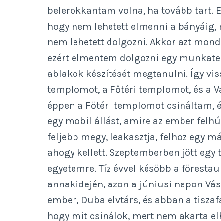
belerokkantam volna, ha tovább tart. E
hogy nem lehetett elmenni a bányáig, 
nem lehetett dolgozni. Akkor azt mond
ezért elmentem dolgozni egy munkatel
ablakok készítését megtanulni. Így vis
templomot, a Főtéri templomot, és a 
éppen a Főtéri templomot csináltam, é
egy mobil állást, amire az ember felhúz
feljebb megy, leakasztja, felhoz egy m
ahogy kellett. Szeptemberben jött egy 
egyetemre. Tíz évvel később a főrestau
annakidején, azon a júniusi napon Vásár
ember, Duba elvtárs, és abban a tiszafa
hogy mit csinálok, mert nem akarta el