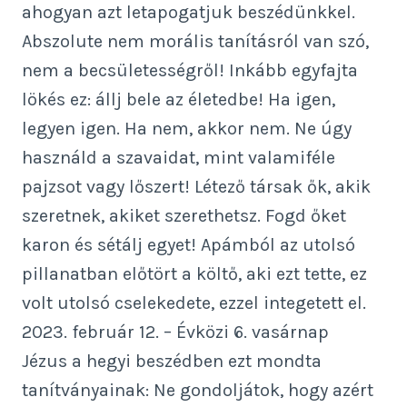
ahogyan azt letapogatjuk beszédünkkel.
Abszolute nem morális tanításról van szó,
nem a becsületességről! Inkább egyfajta
lökés ez: állj bele az életedbe! Ha igen,
legyen igen. Ha nem, akkor nem. Ne úgy
használd a szavaidat, mint valamiféle
pajzsot vagy lőszert! Létező társak ők, akik
szeretnek, akiket szerethetsz. Fogd őket
karon és sétálj egyet! Apámból az utolsó
pillanatban előtört a költő, aki ezt tette, ez
volt utolsó cselekedete, ezzel integetett el.
2023. február 12. – Évközi 6. vasárnap
Jézus a hegyi beszédben ezt mondta
tanítványainak: Ne gondoljátok, hogy azért