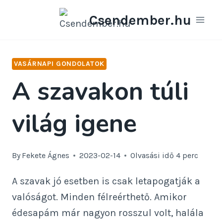
Skip
Csendember.hu
to
content
VASÁRNAPI GONDOLATOK
A szavakon túli
világ igene
By
Fekete Ágnes
2023-02-14
Olvasási idő
4
perc
A szavak jó esetben is csak letapogatják a
valóságot. Minden félreérthető. Amikor
édesapám már nagyon rosszul volt, halála