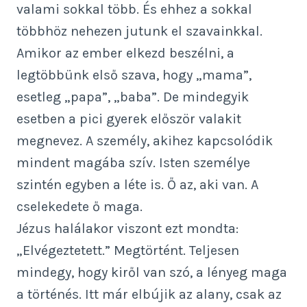
valami sokkal több. És ehhez a sokkal
többhöz nehezen jutunk el szavainkkal.
Amikor az ember elkezd beszélni, a
legtöbbünk első szava, hogy „mama”,
esetleg „papa”, „baba”. De mindegyik
esetben a pici gyerek először valakit
megnevez. A személy, akihez kapcsolódik
mindent magába szív. Isten személye
szintén egyben a léte is. Ő az, aki van. A
cselekedete ő maga.
Jézus halálakor viszont ezt mondta:
„Elvégeztetett.” Megtörtént. Teljesen
mindegy, hogy kiről van szó, a lényeg maga
a történés. Itt már elbújik az alany, csak az