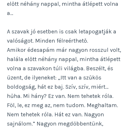
előtt néhány nappal, mintha átlépett volna
a…
A szavak jó esetben is csak letapogatják a
valóságot. Minden félreérthető.
Amikor édesapám már nagyon rosszul volt,
halála előtt néhány nappal, mintha átlépett
volna a szavakon túli világba. Beszélt, és
üzent, de ilyeneket: „Itt van a szűkös
boldogság, hát ez baj. Szív, szív, miért…
hűha. Mi hány? Ez van. Nem tehetek róla.
Föl, le, ez meg az, nem tudom. Meghaltam.
Nem tehetek róla. Hát ez van. Nagyon
sajnálom.” Nagyon megdöbbentünk,