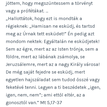
jöttem, hogy megszüntessem a törvényt
vagy a prófétákat. …
„Hallottátok, hogy ezt is mondták a
régieknek: „Hamisan ne esküdj, és tartsd
meg az Úrnak tett esküdet!” Én pedig azt
mondom nektek: Egyáltalán ne esküdjetek!
Sem az égre, mert az az Isten trónja, sem a
földre, mert az lábának zsámolya, se
Jeruzsálemre, mert az a nagy Király városa!
De még saját fejedre se esküdj, mert
egyetlen hajszáladat sem tudod ősszé vagy
feketévé tenni. Legyen a ti beszédetek „igen,
igen, nem, nem”; ami ettől eltér, az a
gonosztól van.” Mt 5,17-37