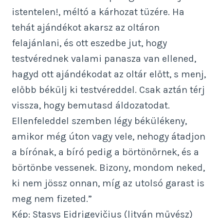
istentelen!, méltó a kárhozat tüzére. Ha
tehát ajándékot akarsz az oltáron
felajánlani, és ott eszedbe jut, hogy
testvérednek valami panasza van ellened,
hagyd ott ajándékodat az oltár előtt, s menj,
előbb békülj ki testvéreddel. Csak aztán térj
vissza, hogy bemutasd áldozatodat.
Ellenfeleddel szemben légy békülékeny,
amikor még úton vagy vele, nehogy átadjon
a bírónak, a bíró pedig a börtönőrnek, és a
börtönbe vessenek. Bizony, mondom neked,
ki nem jössz onnan, míg az utolsó garast is
meg nem fizeted.”
Kép: Stasys Eidrigevičius (litván művész)