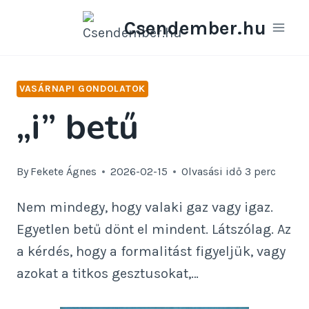
Skip
Csendember.hu
to
content
VASÁRNAPI GONDOLATOK
„i” betű
By
Fekete Ágnes
2026-02-15
Olvasási idő
3
perc
Nem mindegy, hogy valaki gaz vagy igaz.
Egyetlen betű dönt el mindent. Látszólag. Az
a kérdés, hogy a formalitást figyeljük, vagy
azokat a titkos gesztusokat,…