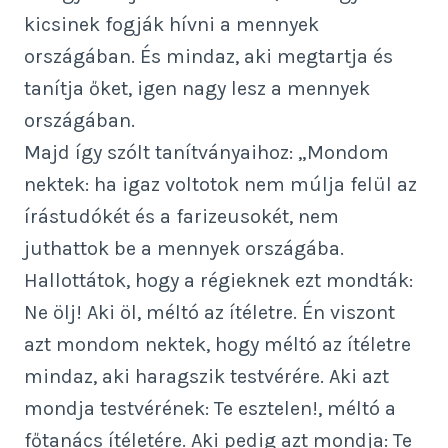
kicsinek fogják hívni a mennyek
országában. És mindaz, aki megtartja és
tanítja őket, igen nagy lesz a mennyek
országában.
Majd így szólt tanítványaihoz: „Mondom
nektek: ha igaz voltotok nem múlja felül az
írástudókét és a farizeusokét, nem
juthattok be a mennyek országába.
Hallottátok, hogy a régieknek ezt mondták:
Ne ölj! Aki öl, méltó az ítéletre. Én viszont
azt mondom nektek, hogy méltó az ítéletre
mindaz, aki haragszik testvérére. Aki azt
mondja testvérének: Te esztelen!, méltó a
főtanács ítéletére. Aki pedig azt mondja: Te