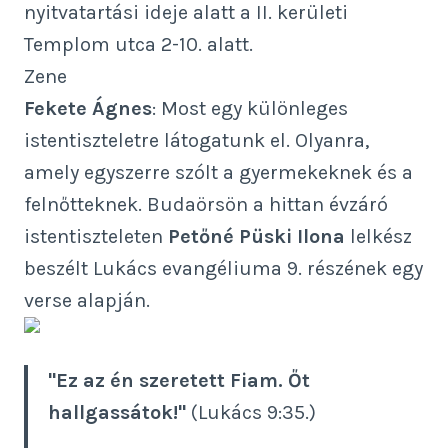
nyitvatartási ideje alatt a II. kerületi
Templom utca 2-10. alatt.
Zene
Fekete Ágnes
: Most egy különleges
istentiszteletre látogatunk el. Olyanra,
amely egyszerre szólt a gyermekeknek és a
felnőtteknek. Budaörsön a hittan évzáró
istentiszteleten
Petőné Püski Ilona
lelkész
beszélt Lukács evangéliuma 9. részének egy
verse alapján.
"Ez az én szeretett Fiam. Őt
hallgassátok!"
(Lukács 9:35.)