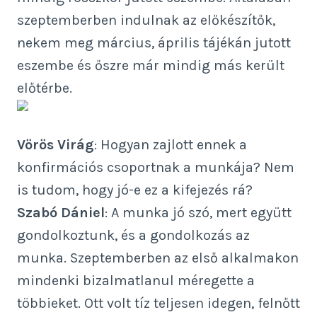
szeptemberben indulnak az előkészítők,
nekem meg március, április tájékán jutott
eszembe és őszre már mindig más került
előtérbe.
Vörös Virág
: Hogyan zajlott ennek a
konfirmációs csoportnak a munkája? Nem
is tudom, hogy jó-e ez a kifejezés rá?
Szabó Dániel
: A munka jó szó, mert együtt
gondolkoztunk, és a gondolkozás az
munka. Szeptemberben az első alkalmakon
mindenki bizalmatlanul méregette a
többieket. Ott volt tíz teljesen idegen, felnőtt