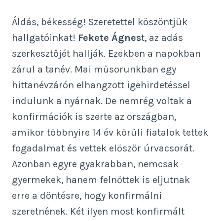
Áldás, békesség! Szeretettel köszöntjük
hallgatóinkat!
Fekete Ágnes
t, az adás
szerkesztőjét hallják. Ezekben a napokban
zárul a tanév. Mai műsorunkban egy
hittanévzárón elhangzott igehirdetéssel
indulunk a nyárnak. De nemrég voltak a
konfirmációk is szerte az országban,
amikor többnyire 14 év körüli fiatalok tettek
fogadalmat és vettek először úrvacsorát.
Azonban egyre gyakrabban, nemcsak
gyermekek, hanem felnőttek is eljutnak
erre a döntésre, hogy konfirmálni
szeretnének. Két ilyen most konfirmált