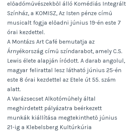
előadóművészekből álló Komédiás Integrált
Színház, a KOMISZ, Az Isten pénze című
musicalt fogja előadni június 19-én este 7
órai kezdettel.
A Montázs Art Café bemutatja az
Árnyékország című színdarabot, amely C.S.
Lewis élete alapján íródott. A darab angolul,
magyar felirattal lesz látható június 25-én
este 8 órai kezdettel az Etele út 55. szám
alatt.
A Varázsecset Alkotóműhely által
meghirdetett pályázatra beérkezett
munkák kiállítása megtekinthető június
21-ig a Klebelsberg Kultúrkúria