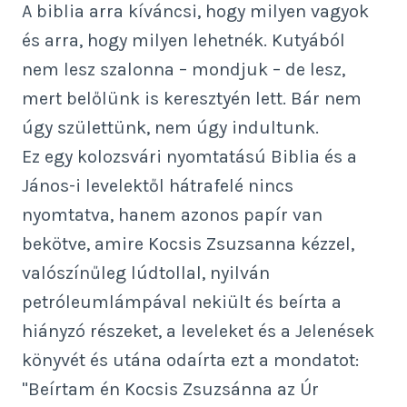
A biblia arra kíváncsi, hogy milyen vagyok
és arra, hogy milyen lehetnék. Kutyából
nem lesz szalonna – mondjuk – de lesz,
mert belőlünk is keresztyén lett. Bár nem
úgy születtünk, nem úgy indultunk.
Ez egy kolozsvári nyomtatású Biblia és a
János-i levelektől hátrafelé nincs
nyomtatva, hanem azonos papír van
bekötve, amire Kocsis Zsuzsanna kézzel,
valószínűleg lúdtollal, nyilván
petróleumlámpával nekiült és beírta a
hiányzó részeket, a leveleket és a Jelenések
könyvét és utána odaírta ezt a mondatot:
"Beírtam én Kocsis Zsuzsánna az Úr