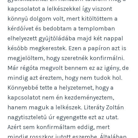
kapcsolatot a lelkészekkel így viszont
könnyű dolgom volt, mert kitöltöttem a
kérdőívet és bedobtam a templomban
elhelyezett gyűjtőládába majd két nappal
később megkerestek. Ezen a papíron azt is
megjelöltem, hogy szeretnék konfirmálni.
Már régóta megvolt bennem ez az igény, de
mindig azt éreztem, hogy nem tudok hol.
Könnyebbé tette a helyzetemet, hogy a
kapcsolatot nem én kezdeményeztem,
hanem maguk a lelkészek. Literáty Zoltán
nagytiszteletű úr egyengette ezt az utat.
Azért sem konfirmáltam eddig, mert
mindig rosszkor jutott eszembe. Általában