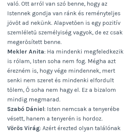
való. Ott arról van szó benne, hogy az
Istennek gondja van ránk és reményteljes
jövőt ad nekünk. Alapvetően is egy pozitív
szemléletű személyiség vagyok, de ez csak
megerősített benne.
Mekler Anita
: Ha mindenki megfeledkezik
is rólam, Isten soha nem fog. Mégha azt
érezném is, hogy vége mindennek, mert
senki nem szeret és mindenki elfordult
tőlem, Ő soha nem hagy el. Ez a bizalom
mindig megmarad.
Szabó Dániel
: Isten nemcsak a tenyerébe
vésett, hanem a tenyerén is hordoz.
Vörös Virág
: Azért érezted olyan találónak