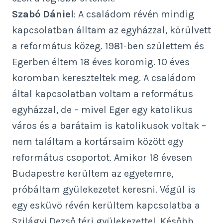
Szabó Dániel
: A családom révén mindig
kapcsolatban álltam az egyházzal, körülvett
a református közeg. 1981-ben születtem és
Egerben éltem 18 éves koromig. 10 éves
koromban kereszteltek meg. A családom
által kapcsolatban voltam a református
egyházzal, de – mivel Eger egy katolikus
város és a barátaim is katolikusok voltak –
nem találtam a kortársaim között egy
református csoportot. Amikor 18 évesen
Budapestre kerültem az egyetemre,
próbáltam gyülekezetet keresni. Végül is
egy esküvő révén kerültem kapcsolatba a
Szilágyi Dezső téri gyülekezettel. Később