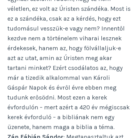
véletlen, ez volt az Úristen szándéka. Most is
ez a szándéka, csak az a kérdés, hogy ezt
tudomásul vesszük-e vagy nem? Innentől
kezdve nem a történelem viharai lesznek
érdekesek, hanem az, hogy fölvállaljuk-e
azt az utat, amin az Úristen meg akar
tartani minket? Ezért csodálatos az, hogy
már a tizedik alkalommal van Károli
Gáspár Napok és évről évre ebben meg
tudunk erősödni. Most ezen a kerek
évfordulón – mert azért a 420 év mégiscsak
kerek évforduló – a bibliának nem egy
üzenete, hanem maga a biblia a téma.
Zán Fábián Sándor
: Megtapasztaltuk azt,