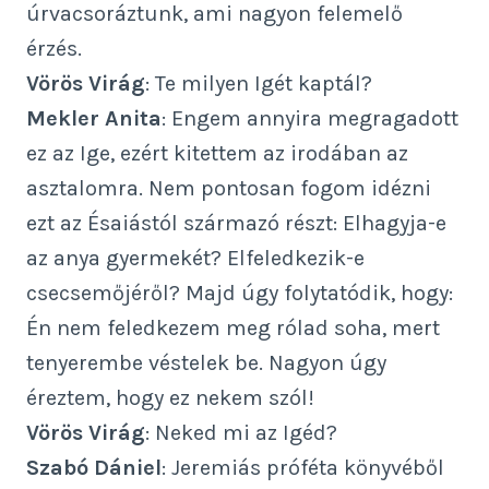
úrvacsoráztunk, ami nagyon felemelő
érzés.
Vörös Virág
: Te milyen Igét kaptál?
Mekler Anita
: Engem annyira megragadott
ez az Ige, ezért kitettem az irodában az
asztalomra. Nem pontosan fogom idézni
ezt az Ésaiástól származó részt: Elhagyja-e
az anya gyermekét? Elfeledkezik-e
csecsemőjéről? Majd úgy folytatódik, hogy:
Én nem feledkezem meg rólad soha, mert
tenyerembe véstelek be. Nagyon úgy
éreztem, hogy ez nekem szól!
Vörös Virág
: Neked mi az Igéd?
Szabó Dániel
: Jeremiás próféta könyvéből