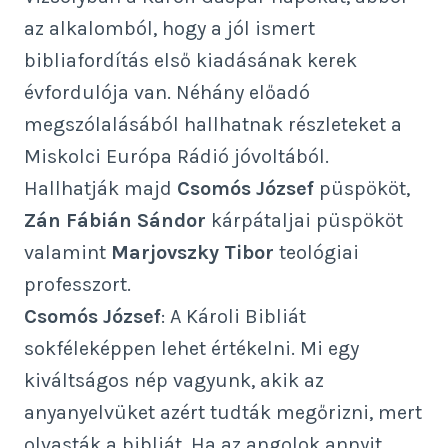
az alkalomból, hogy a jól ismert
bibliafordítás első kiadásának kerek
évfordulója van. Néhány előadó
megszólalásából hallhatnak részleteket a
Miskolci Európa Rádió jóvoltából.
Hallhatják majd
Csomós József
püspököt,
Zán Fábián Sándor
kárpátaljai püspököt
valamint
Marjovszky Tibor
teológiai
professzort.
Csomós József
: A Károli Bibliát
sokféleképpen lehet értékelni. Mi egy
kiváltságos nép vagyunk, akik az
anyanyelvüket azért tudták megőrizni, mert
olvasták a bibliát. Ha az angolok annyit