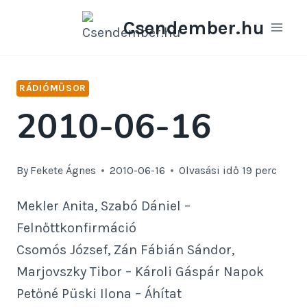
Skip
Csendember.hu
to
content
RÁDIÓMŰSOR
2010-06-16
By
Fekete Ágnes
2010-06-16
Olvasási idő
19
perc
Mekler Anita, Szabó Dániel –
Felnőttkonfirmáció
Csomós József, Zán Fábián Sándor,
Marjovszky Tibor – Károli Gáspár Napok
Petőné Püski Ilona – Áhítat