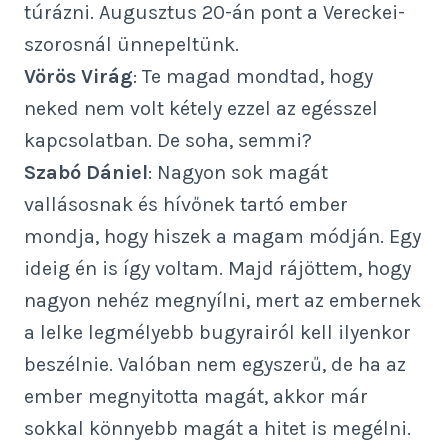
túrázni. Augusztus 20-án pont a Vereckei-
szorosnál ünnepeltünk.
Vörös Virág
: Te magad mondtad, hogy
neked nem volt kétely ezzel az egésszel
kapcsolatban. De soha, semmi?
Szabó Dániel
: Nagyon sok magát
vallásosnak és hívőnek tartó ember
mondja, hogy hiszek a magam módján. Egy
ideig én is így voltam. Majd rájöttem, hogy
nagyon nehéz megnyílni, mert az embernek
a lelke legmélyebb bugyrairól kell ilyenkor
beszélnie. Valóban nem egyszerű, de ha az
ember megnyitotta magát, akkor már
sokkal könnyebb magát a hitet is megélni.