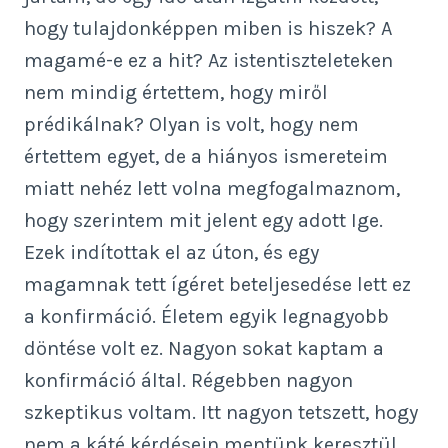
hogy tulajdonképpen miben is hiszek? A
magamé-e ez a hit? Az istentiszteleteken
nem mindig értettem, hogy miről
prédikálnak? Olyan is volt, hogy nem
értettem egyet, de a hiányos ismereteim
miatt nehéz lett volna megfogalmaznom,
hogy szerintem mit jelent egy adott Ige.
Ezek indítottak el az úton, és egy
magamnak tett ígéret beteljesedése lett ez
a konfirmáció. Életem egyik legnagyobb
döntése volt ez. Nagyon sokat kaptam a
konfirmáció által. Régebben nagyon
szkeptikus voltam. Itt nagyon tetszett, hogy
nem a káté kérdésein mentünk keresztül,