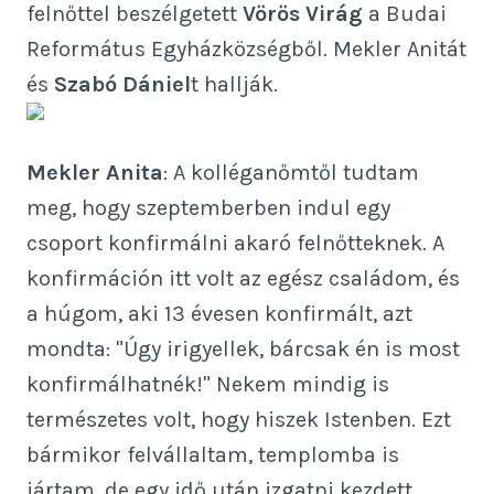
felnőttel beszélgetett
Vörös Virág
a Budai
Református Egyházközségből. Mekler Anitát
és
Szabó Dániel
t hallják.
Mekler Anita
: A kolléganőmtől tudtam
meg, hogy szeptemberben indul egy
csoport konfirmálni akaró felnőtteknek. A
konfirmáción itt volt az egész családom, és
a húgom, aki 13 évesen konfirmált, azt
mondta: "Úgy irigyellek, bárcsak én is most
konfirmálhatnék!" Nekem mindig is
természetes volt, hogy hiszek Istenben. Ezt
bármikor felvállaltam, templomba is
jártam, de egy idő után izgatni kezdett,