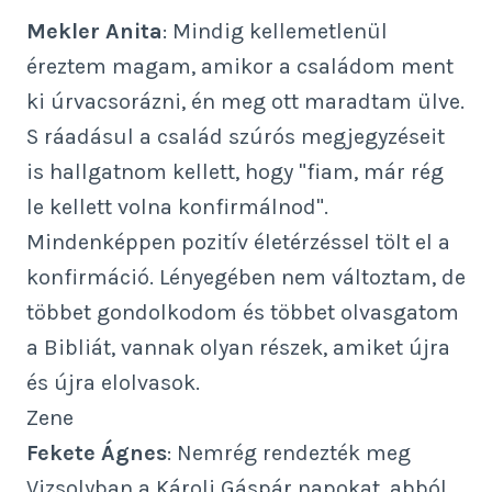
Mekler Anita
: Mindig kellemetlenül
éreztem magam, amikor a családom ment
ki úrvacsorázni, én meg ott maradtam ülve.
S ráadásul a család szúrós megjegyzéseit
is hallgatnom kellett, hogy "fiam, már rég
le kellett volna konfirmálnod".
Mindenképpen pozitív életérzéssel tölt el a
konfirmáció. Lényegében nem változtam, de
többet gondolkodom és többet olvasgatom
a Bibliát, vannak olyan részek, amiket újra
és újra elolvasok.
Zene
Fekete Ágnes
: Nemrég rendezték meg
Vizsolyban a Károli Gáspár napokat, abból