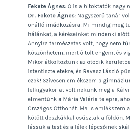
Fekete Ágnes
: Ő is a hitoktatók nagy
Dr. Fekete Ágnes
: Nagyszerű tanár vol
önálló imádkozásra. Mi mindig meg tu
hálánkat, a kéréseinket mindenki előt
Annyira természetes volt, hogy nem tűn
köszönhetem, mert ő tolt engem, és vig
Mikor átköltöztünk az ötödik kerületbe,
istentiszteletekre, és Ravasz László p
ezek! Szívesen emlékszem a gimnáziu
lelkigyakorlat volt nekünk meg a Kálv
elmentünk a Mária Valéria telepre, a
Országos Otthonát. Ma is emlékszem a
kötött deszkákkal csúsztak a földön. 
lássuk a test és a lélek lépcsőinek skál