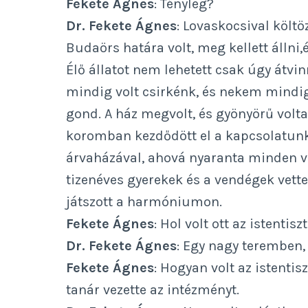
Fekete Ágnes
: Tényleg?
Dr. Fekete Ágnes
: Lovaskocsival költ
Budaörs határa volt, meg kellett álln
Élő állatot nem lehetett csak úgy átvinn
mindig volt csirkénk, és nekem mindig h
gond. A ház megvolt, és gyönyörű volta
koromban kezdődött el a kapcsolatun
árvaházával, ahová nyaranta minden vas
tizenéves gyerekek és a vendégek vettek
játszott a harmóniumon.
Fekete Ágnes
: Hol volt ott az istentisz
Dr. Fekete Ágnes
: Egy nagy teremben,
Fekete Ágnes
: Hogyan volt az istenti
tanár vezette az intézményt.