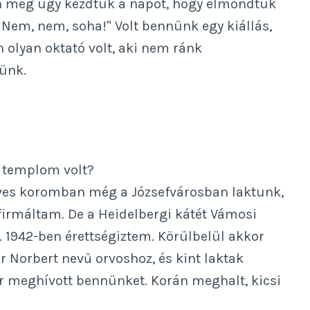
an még úgy kezdtük a napot, hogy elmondtuk
 Nem, nem, soha!" Volt bennünk egy kiállás,
 olyan oktató volt, aki nem ránk
lünk.
ri templom volt?
ves koromban még a Józsefvárosban laktunk,
irmáltam. De a Heidelbergi kátét Vámosi
e. 1942-ben érettségiztem. Körülbelül akkor
 Norbert nevű orvoshoz, és kint laktak
or meghívott bennünket. Korán meghalt, kicsi