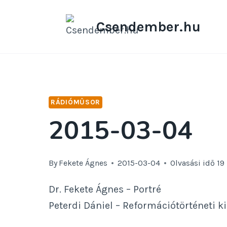
Skip
to
Csendember.hu
content
RÁDIÓMŰSOR
2015-03-04
By
Fekete Ágnes
2015-03-04
Olvasási idő
19
Dr. Fekete Ágnes – Portré
Peterdi Dániel – Reformációtörténeti ki