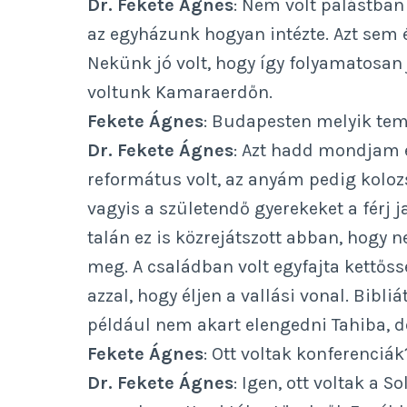
Dr. Fekete Ágnes
: Nem volt palástban
az egyházunk hogyan intézte. Azt sem 
Nekünk jó volt, hogy így folyamatosan 
voltunk Kamaraerdőn.
Fekete Ágnes
: Budapesten melyik tem
Dr. Fekete Ágnes
: Azt hadd mondjam e
református volt, az anyám pedig kolozs
vagyis a születendő gyerekeket a férj j
talán ez is közrejátszott abban, hogy n
meg. A családban volt egyfajta kettőss
azzal, hogy éljen a vallási vonal. Bibl
például nem akart elengedni Tahiba, 
Fekete Ágnes
: Ott voltak konferenciák
Dr. Fekete Ágnes
: Igen, ott voltak a 