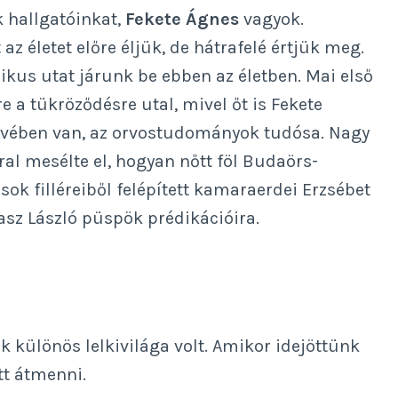
k hallgatóinkat,
Fekete Ágnes
vagyok.
z életet előre éljük, de hátrafelé értjük meg.
kus utat járunk be ebben az életben. Mai első
 a tükröződésre utal, mivel őt is Fekete
 évében van, az orvostudományok tudósa. Nagy
l mesélte el, hogyan nőtt föl Budaörs-
ok filléreiből felépített kamaraerdei Erzsébet
asz László püspök prédikációira.
k különös lelkivilága volt. Amikor idejöttünk
tt átmenni.