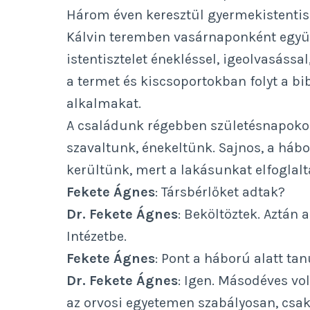
Három éven keresztül gyermekistentiszt
Kálvin teremben vasárnaponként együtt
istentisztelet énekléssel, igeolvasáss
a termet és kiscsoportokban folyt a b
alkalmakat.
A családunk régebben születésnapokon
szavaltunk, énekeltünk. Sajnos, a háb
kerültünk, mert a lakásunkat elfoglalt
Fekete Ágnes
: Társbérlőket adtak?
Dr. Fekete Ágnes
: Beköltöztek. Aztán 
Intézetbe.
Fekete Ágnes
: Pont a háború alatt tan
Dr. Fekete Ágnes
: Igen. Másodéves vo
az orvosi egyetemen szabályosan, csak