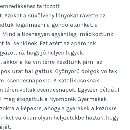
 nemzedékéhez tartozott.
t. Azokat a süvölvény lányokat rávette az
dtuk fogalmazni a gondolatainkat, a
t. Mind a tizenegyen egyénileg imádkoztunk.
t fel senkinek. Ezt azért az apámnak
yázott rá, hogy jó helyen legyek.
 akkor a Kálvin térre kezdtünk járni az
üspök urat hallgattuk. Gyönyörű dolgok voltak
mi csendesnapokra. A katolikusoknak
in téren voltak csendesnapok. Egyszer például
hol meglátogattuk a Nyomorék Gyermekek
zokra a képekre, ahogy a gyerekek a kezükre
Minket valóban olyan helyzetekbe hoztak, hogy
áját.