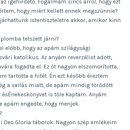
 az igehirdető. Fogalmam sincs arról, hogy ezt
értem, hogy miért kellett ennek megszűnnie?
járhattunk istentiszteletre akkor, amikor kinn
plomba tetszett járni?
l előbb, hogy az apám szilágysági
vári katolikus. Az anyám reverzálist adott,
avára fogadta el. Ez őt nagyon elszomorította,
em tartotta a hitét. Én ezt később éreztem
ég a vallás miatt, de apám mindig törődött
iát ésÉnekeskönyvet is tőle kaptam. Anyám
de apám engedte, hogy menjek.
?
Soli Deo Gloria táborok. Nagyon szép emlékeim