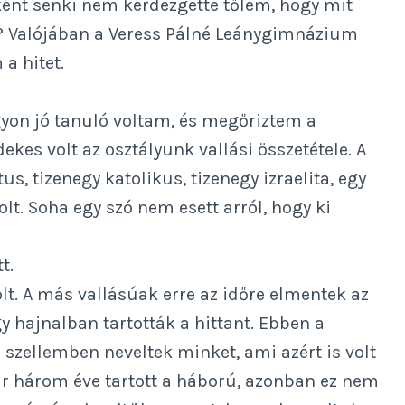
ként senki nem kérdezgette tőlem, hogy mit
l? Valójában a Veress Pálné Leánygimnázium
a hitet.
gyon jó tanuló voltam, és megőriztem a
kes volt az osztályunk vallási összetétele. A
, tizenegy katolikus, tizenegy izraelita, egy
olt. Soha egy szó nem esett arról, hogy ki
t.
olt. A más vallásúak erre az időre elmentek az
 hajnalban tartották a hittant. Ebben a
szellemben neveltek minket, ami azért is volt
r három éve tartott a háború, azonban ez nem