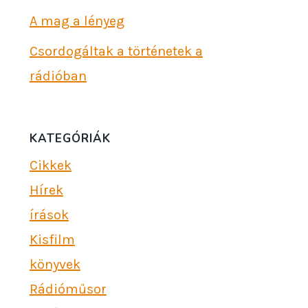
A mag a lényeg
Csordogáltak a történetek a
rádióban
KATEGÓRIÁK
Cikkek
Hírek
írások
Kisfilm
könyvek
Rádióműsor