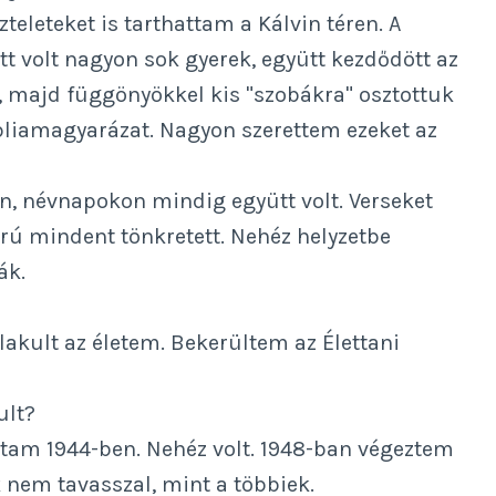
eleteket is tarthattam a Kálvin téren. A
 volt nagyon sok gyerek, együtt kezdődött az
al, majd függönyökkel kis "szobákra" osztottuk
ibliamagyarázat. Nagyon szerettem ezeket az
, névnapokon mindig együtt volt. Verseket
orú mindent tönkretett. Nehéz helyzetbe
ák.
alakult az életem. Bekerültem az Élettani
ult?
ltam 1944-ben. Nehéz volt. 1948-ban végeztem
 nem tavasszal, mint a többiek.