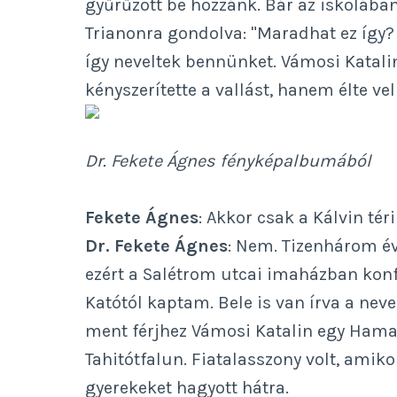
gyűrűzött be hozzánk. Bár az iskoláb
Trianonra gondolva: "Maradhat ez így?
így neveltek bennünket. Vámosi Katalin
kényszerítette a vallást, hanem élte ve
Dr. Fekete Ágnes fényképalbumából
Fekete Ágnes
: Akkor csak a Kálvin té
Dr. Fekete Ágnes
: Nem. Tizenhárom é
ezért a Salétrom utcai imaházban konf
Katótól kaptam. Bele is van írva a nev
ment férjhez Vámosi Katalin egy Hamar
Tahitótfalun. Fiatalasszony volt, amik
gyerekeket hagyott hátra.