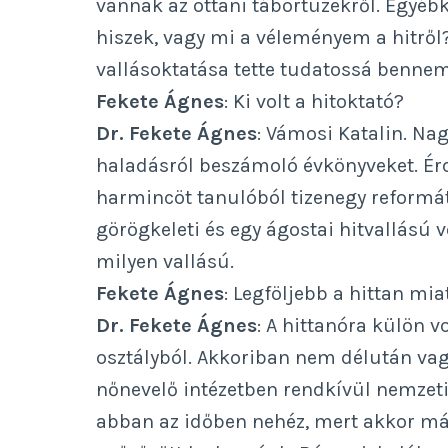
vannak az ottani tábortüzekről. Egyéb
hiszek, vagy mi a véleményem a hitrő
vallásoktatása tette tudatossá bennem 
Fekete Ágnes
: Ki volt a hitoktató?
Dr. Fekete Ágnes
: Vámosi Katalin. Na
haladásról beszámoló évkönyveket. Érde
harmincöt tanulóból tizenegy református
görögkeleti és egy ágostai hitvallású v
milyen vallású.
Fekete Ágnes
: Legföljebb a hittan miat
Dr. Fekete Ágnes
: A hittanóra külön v
osztályból. Akkoriban nem délután vagy
nőnevelő intézetben rendkívül nemzeti 
abban az időben nehéz, mert akkor má