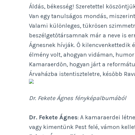
Áldás, békesség! Szeretettel köszöntjü
Van egy tanulságos mondás, miszerint a
Valami különleges, tükrösen szimmetri
beszélgetőtársamnak már a neve is erre
Ágnesnek hívják. Ő kilencvenkettedik
élmény volt, ahogyan vidáman, humorra
Kamaraerdőn, hogyan járt a református
Árvaházba istentiszteletre, később Rav
Dr. Fekete Ágnes fényképalbumából
Dr. Fekete Ágnes
: A kamaraerdei létne
vagy kimentünk Pest felé, vámon kelle