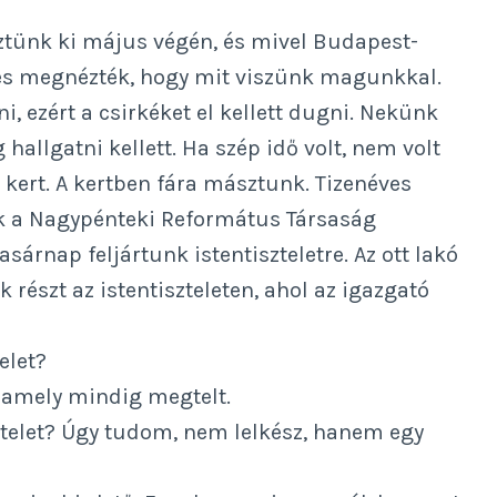
öztünk ki május végén, és mivel Budapest-
i,és megnézték, hogy mit viszünk magunkkal.
i, ezért a csirkéket el kellett dugni. Nekünk
allgatni kellett. Ha szép idő volt, nem volt
 kert. A kertben fára másztunk. Tizenéves
k a Nagypénteki Református Társaság
árnap feljártunk istentiszteletre. Az ott lakó
 részt az istentiszteleten, ahol az igazgató
telet?
 amely mindig megtelt.
sztelet? Úgy tudom, nem lelkész, hanem egy