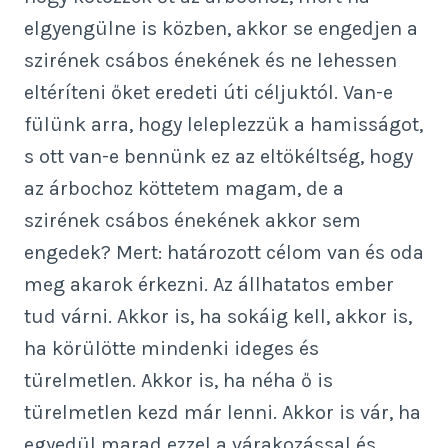
elgyengülne is közben, akkor se engedjen a
szirének csábos énekének és ne lehessen
eltéríteni őket eredeti úti céljuktól. Van-e
fülünk arra, hogy leleplezzük a hamisságot,
s ott van-e bennünk ez az eltökéltség, hogy
az árbochoz köttetem magam, de a
szirének csábos énekének akkor sem
engedek? Mert: határozott célom van és oda
meg akarok érkezni. Az állhatatos ember
tud várni. Akkor is, ha sokáig kell, akkor is,
ha körülötte mindenki ideges és
türelmetlen. Akkor is, ha néha ő is
türelmetlen kezd már lenni. Akkor is vár, ha
egyedül marad ezzel a várakozással és