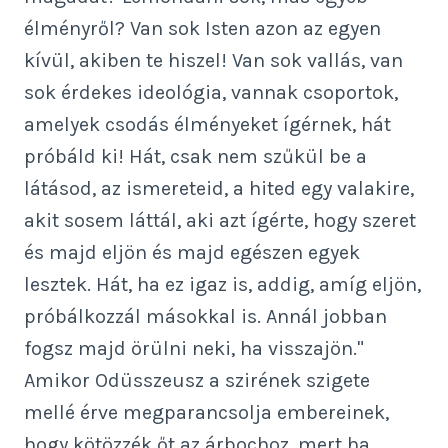
élményről? Van sok Isten azon az egyen
kívül, akiben te hiszel! Van sok vallás, van
sok érdekes ideológia, vannak csoportok,
amelyek csodás élményeket ígérnek, hát
próbáld ki! Hát, csak nem szűkül be a
látásod, az ismereteid, a hited egy valakire,
akit sosem láttál, aki azt ígérte, hogy szeret
és majd eljön és majd egészen egyek
lesztek. Hát, ha ez igaz is, addig, amíg eljön,
próbálkozzál másokkal is. Annál jobban
fogsz majd örülni neki, ha visszajön."
Amikor Odüsszeusz a szirének szigete
mellé érve megparancsolja embereinek,
hogy kötözzék őt az árbochoz, mert ha