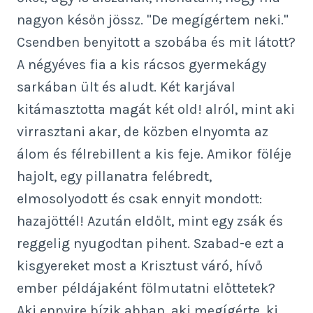
nagyon későn jössz. "De megígértem neki."
Csendben benyitott a szobába és mit látott?
A négyéves fia a kis rácsos gyermekágy
sarkában ült és aludt. Két karjával
kitámasztotta magát két old! alról, mint aki
virrasztani akar, de közben elnyomta az
álom és félrebillent a kis feje. Amikor föléje
hajolt, egy pillanatra felébredt,
elmosolyodott és csak ennyit mondott:
hazajöttél! Azután eldőlt, mint egy zsák és
reggelig nyugodtan pihent. Szabad-e ezt a
kisgyereket most a Krisztust váró, hívő
ember példájaként fölmutatni előttetek?
Aki ennyire bízik abban, aki megígérte, ki