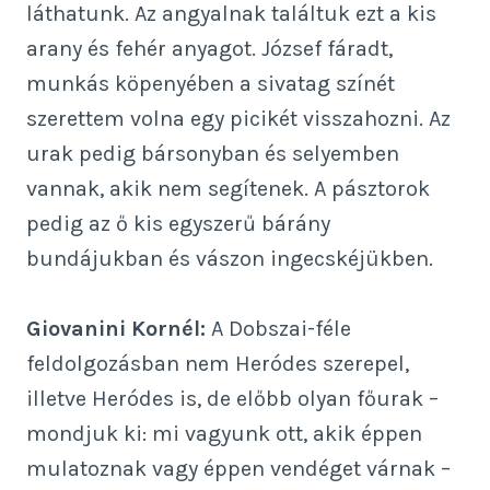
láthatunk. Az angyalnak találtuk ezt a kis
arany és fehér anyagot. József fáradt,
munkás köpenyében a sivatag színét
szerettem volna egy picikét visszahozni. Az
urak pedig bársonyban és selyemben
vannak, akik nem segítenek. A pásztorok
pedig az ő kis egyszerű bárány
bundájukban és vászon ingecskéjükben.
Giovanini Kornél:
A Dobszai-féle
feldolgozásban nem Heródes szerepel,
illetve Heródes is, de előbb olyan főurak –
mondjuk ki: mi vagyunk ott, akik éppen
mulatoznak vagy éppen vendéget várnak –