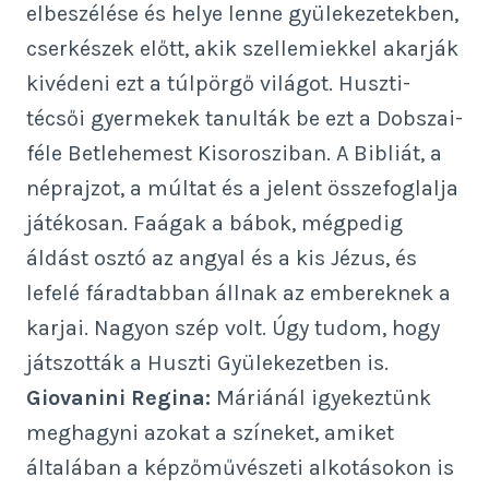
elbeszélése és helye lenne gyülekezetekben,
cserkészek előtt, akik szellemiekkel akarják
kivédeni ezt a túlpörgő világot. Huszti-
técsői gyermekek tanulták be ezt a Dobszai-
féle Betlehemest Kisorosziban. A Bibliát, a
néprajzot, a múltat és a jelent összefoglalja
játékosan. Faágak a bábok, mégpedig
áldást osztó az angyal és a kis Jézus, és
lefelé fáradtabban állnak az embereknek a
karjai. Nagyon szép volt. Úgy tudom, hogy
játszották a Huszti Gyülekezetben is.
Giovanini Regina:
Máriánál igyekeztünk
meghagyni azokat a színeket, amiket
általában a képzőművészeti alkotásokon is