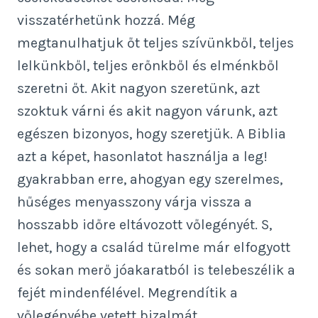
visszatérhetünk hozzá. Még
megtanulhatjuk őt teljes szívünkből, teljes
lelkünkből, teljes erőnkből és elménkből
szeretni őt. Akit nagyon szeretünk, azt
szoktuk várni és akit nagyon várunk, azt
egészen bizonyos, hogy szeretjük. A Biblia
azt a képet, hasonlatot használja a leg!
gyakrabban erre, ahogyan egy szerelmes,
hűséges menyasszony várja vissza a
hosszabb időre eltávozott vőlegényét. S,
lehet, hogy a család türelme már elfogyott
és sokan merő jóakaratból is telebeszélik a
fejét mindenfélével. Megrendítik a
vőlegényébe vetett bizalmát.