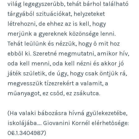
világ legegyszerűbb, tehát bárhol található
tárgyából szituációkat, helyzeteket
létrehozni, de ehhez az is kell, hogy
merjünk a gyereknek közönsége lenni.
Tehát leülünk és nézzük, hogy ő mit hoz
ebből ki. Szeretné megmutatni, amikor hív,
oda kell menni, oda kell nézni és akkor jó
játék születik, de úgy, hogy csak öntjük rá,
megvesszük tízezrekért a valamit, a
műanyagot, ez csőd, ez zsákutca.
(Ha valaki bábozásra hívná gyülekezetébe,
iskolájába…. Giovanini Kornél elérhetősége:
06.1.3404987)