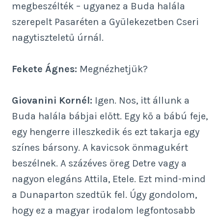
megbeszélték – ugyanez a Buda halála
szerepelt Pasaréten a Gyülekezetben Cseri
nagytiszteletű úrnál.
Fekete Ágnes:
Megnézhetjük?
Giovanini Kornél:
Igen. Nos, itt állunk a
Buda halála bábjai előtt. Egy kő a bábú feje,
egy hengerre illeszkedik és ezt takarja egy
színes bársony. A kavicsok önmagukért
beszélnek. A százéves öreg Detre vagy a
nagyon elegáns Attila, Etele. Ezt mind-mind
a Dunaparton szedtük fel. Úgy gondolom,
hogy ez a magyar irodalom legfontosabb