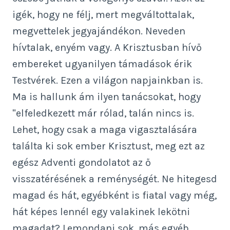
igék, hogy ne félj, mert megváltottalak,
megvettelek jegyajándékon. Neveden
hívtalak, enyém vagy. A Krisztusban hívő
embereket ugyanilyen támadások érik
Testvérek. Ezen a világon napjainkban is.
Ma is hallunk ám ilyen tanácsokat, hogy
"elfeledkezett már rólad, talán nincs is.
Lehet, hogy csak a maga vigasztalására
találta ki sok ember Krisztust, meg ezt az
egész Adventi gondolatot az ő
visszatérésének a reménységét. Ne hitegesd
magad és hát, egyébként is fiatal vagy még,
hát képes lennél egy valakinek lekötni
magadat? Lemondani sok, más egyéb