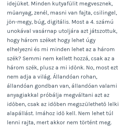
idejüket. Minden kutyafülit megvesznek,
műanyag, zenél, masni van fajta, csilingel,
jön-megy, búg, digitális. Most a 4. számú
unokával vasárnap utoljára azt játszottuk,
hogy három széket hogy lehet úgy
elhelyezni és mi minden lehet az a három
szék? Semmi nem kellett hozzá, csak az a
három szék, plusz a mi időnk. No, most ezt
nem adja a világ. Állandóan rohan,
állandóan gondban van, állandóan valami
anyagiakkal próbálja megváltani azt az
időben, csak az időben megszülethető lelki
alapállást. Imához idő kell. Nem lehet túl
lenni rajta, mert akkor nem történt meg.