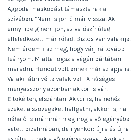
Aggodalmaskodást támasztanak a
szívében. "Nem is jön ő már vissza. Aki
ennyi ideig nem jön, az valószínűleg
elfeledkezett már rólad. Biztos van valakije.
Nem érdemli az meg, hogy várj rá tovább
leányom. Miatta fogsz a végén pártában
maradni. Huncut volt ennek már az apja is.
Valaki látni vélte valakivel." A hűséges
menyasszony azonban akkor is vár.
Eltökélten, elszántan. Akkor is, ha nehéz
ezeket a szövegeket hallgatni, akkor is, ha
néha ő is már-már meginog a vőlegényébe
vetett bizalmában, de ilyenkor: újra és újra
eszébe jutnak a vőlegénye szavai. Azok az