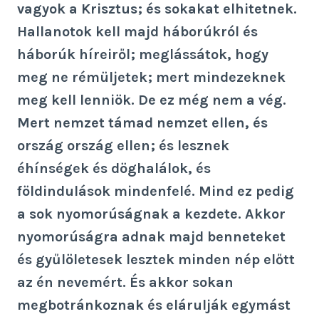
vagyok a Krisztus; és sokakat elhitetnek.
Hallanotok kell majd háborúkról és
háborúk híreiről; meglássátok, hogy
meg ne rémüljetek; mert mindezeknek
meg kell lenniök. De ez még nem a vég.
Mert nemzet támad nemzet ellen, és
ország ország ellen; és lesznek
éhínségek és döghalálok, és
földindulások mindenfelé. Mind ez pedig
a sok nyomorúságnak a kezdete. Akkor
nyomorúságra adnak majd benneteket
és gyűlöletesek lesztek minden nép előtt
az én nevemért. És akkor sokan
megbotránkoznak és elárulják egymást