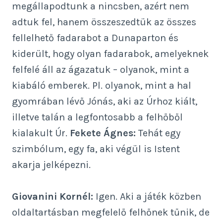
megállapodtunk a nincsben, azért nem
adtuk fel, hanem összeszedtük az összes
fellelhető fadarabot a Dunaparton és
kiderült, hogy olyan fadarabok, amelyeknek
felfelé áll az ágazatuk – olyanok, mint a
kiabáló emberek. Pl. olyanok, mint a hal
gyomrában lévő Jónás, aki az Úrhoz kiált,
illetve talán a legfontosabb a felhőből
kialakult Úr.
Fekete Ágnes:
Tehát egy
szimbólum, egy fa, aki végül is Istent
akarja jelképezni.
Giovanini Kornél:
Igen. Aki a játék közben
oldaltartásban megfelelő felhőnek tűnik, de