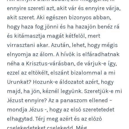
ennyire szereti azt, akit vár és ennyire várja,
akit szeret. Aki egészen bizonyos abban,
hogy haza fog jönni és ha hazajön benéz rá
és kitámasztja magát kétfelől, mert
virrasztani akar. Azután, lehet, hogy mégis
elnyomja az álom. A hívők is elfáradhatnak
néha a Krisztus-várásban, de várjuk-e így,
ezzel az eltökélt, elszánt bizalommal a mi
Urunkat? Hozunk-e áldozatot azért, hogy
majd, ha jön, kéznél legyünk. Szeretjük-e mi
Jézust ennyire? Az a panaszom ellened –
mondja Jézus -, hogy az első szeretetedet
elhagytad. Térj meg azért és az előző
cselekedeteket cselekedd. Még