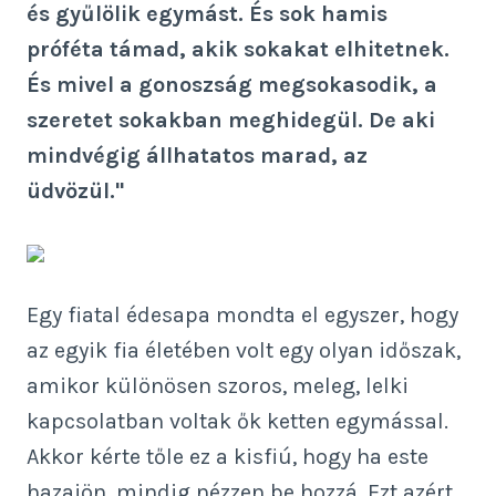
és gyűlölik egymást. És sok hamis
próféta támad, akik sokakat elhitetnek.
És mivel a gonoszság megsokasodik, a
szeretet sokakban meghidegül. De aki
mindvégig állhatatos marad, az
üdvözül."
Egy fiatal édesapa mondta el egyszer, hogy
az egyik fia életében volt egy olyan időszak,
amikor különösen szoros, meleg, lelki
kapcsolatban voltak ők ketten egymással.
Akkor kérte tőle ez a kisfiú, hogy ha este
hazajön, mindig nézzen be hozzá. Ezt azért