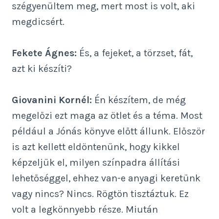
szégyenültem meg, mert most is volt, aki
megdicsért.
Fekete Ágnes:
És, a fejeket, a törzset, fát,
azt ki készíti?
Giovanini Kornél:
Én készítem, de még
megelőzi ezt maga az ötlet és a téma. Most
például a Jónás könyve előtt állunk. Először
is azt kellett eldöntenünk, hogy kikkel
képzeljük el, milyen színpadra állítási
lehetőséggel, ehhez van-e anyagi keretünk
vagy nincs? Nincs. Rögtön tisztáztuk. Ez
volt a legkönnyebb része. Miután