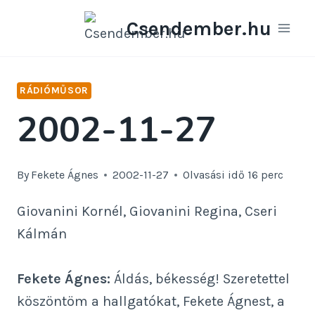
Skip
Csendember.hu
to
content
RÁDIÓMŰSOR
2002-11-27
By
Fekete Ágnes
2002-11-27
Olvasási idő
16
perc
Giovanini Kornél, Giovanini Regina, Cseri
Kálmán
Fekete Ágnes:
Áldás, békesség! Szeretettel
köszöntöm a hallgatókat, Fekete Ágnest, a