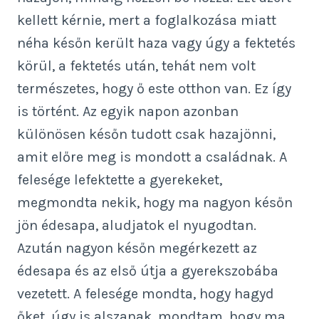
kellett kérnie, mert a foglalkozása miatt
néha későn került haza vagy úgy a fektetés
körül, a fektetés után, tehát nem volt
természetes, hogy ő este otthon van. Ez így
is történt. Az egyik napon azonban
különösen későn tudott csak hazajönni,
amit előre meg is mondott a családnak. A
felesége lefektette a gyerekeket,
megmondta nekik, hogy ma nagyon későn
jön édesapa, aludjatok el nyugodtan.
Azután nagyon későn megérkezett az
édesapa és az első útja a gyerekszobába
vezetett. A felesége mondta, hogy hagyd
őket, úgy is alszanak, mondtam, hogy ma