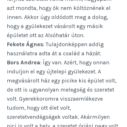
azt mondta, hogy ők nem költöznének el
innen. Akkor úgy oldódott meg a dolog,
hogy a gyülekezet vásárolt egy másik
épületet ott az Alsóhatár úton.
Fekete Ágnes
: Tulajdonképpen addig
használatra adta át a család a házát.
Bors Andrea
: Így van. Azért, hogy onnan
induljon el egy újtelepi gyülekezet. A
megvásárolt ház egy picike kis épület volt,
de ott is ugyanolyan melegség és szeretet
volt. Gyerekkoromra visszaemlékezve
tudom, hogy ott élet volt,
szeretetvendégségek voltak. Akármilyen
pici is volt a hely, a szeretet óriási nagy volt.