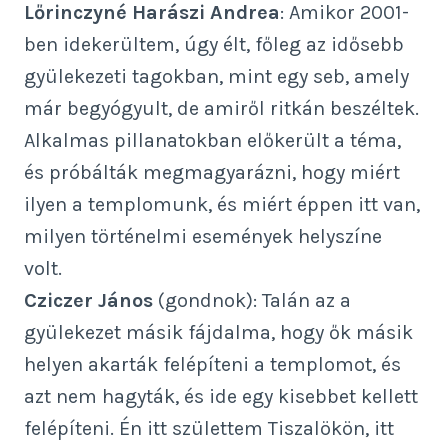
Lőrinczyné Harászi Andrea
: Amikor 2001-
ben idekerültem, úgy élt, főleg az idősebb
gyülekezeti tagokban, mint egy seb, amely
már begyógyult, de amiről ritkán beszéltek.
Alkalmas pillanatokban előkerült a téma,
és próbálták megmagyarázni, hogy miért
ilyen a templomunk, és miért éppen itt van,
milyen történelmi események helyszíne
volt.
Cziczer János
(gondnok): Talán az a
gyülekezet másik fájdalma, hogy ők másik
helyen akarták felépíteni a templomot, és
azt nem hagyták, és ide egy kisebbet kellett
felépíteni. Én itt születtem Tiszalökön, itt