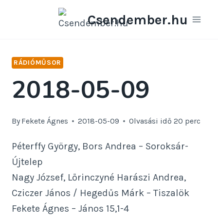
Skip
Csendember.hu
to
content
RÁDIÓMŰSOR
2018-05-09
By
Fekete Ágnes
2018-05-09
Olvasási idő
20
perc
Péterffy György, Bors Andrea – Soroksár-
Újtelep
Nagy József, Lőrinczyné Harászi Andrea,
Cziczer János / Hegedűs Márk – Tiszalök
Fekete Ágnes – János 15,1-4