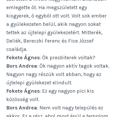
emlegette őt. Ha megszületett egy
kisgyerek, ő egyből ott volt. Volt sok ember
a gyülekezeten belül, akik nagyon sokat
tettek az újtelepi gyülekezetért. Mitterék,
Deliék, Bereczki Ferenc és Fice József
családja.
Fekete Ágnes
: Ők presbiterek voltak?
Bors Andrea
: Ők nagyon aktív tagok voltak.
Nagyon nagy részük volt abban, hogy az
újtelepi gyülekezet elindult.
Fekete Ágnes
: Ez egy nagyon pici kis
közösség volt.
Bors Andrea
: Nem volt nagy település ez
akkor. Ez a rész, ahol most épül a templom