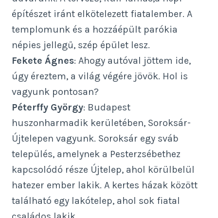
építészet iránt elkötelezett fiatalember. A
templomunk és a hozzáépült parókia
népies jellegű, szép épület lesz.
Fekete Ágnes
: Ahogy autóval jöttem ide,
úgy éreztem, a világ végére jövök. Hol is
vagyunk pontosan?
Péterffy György
: Budapest
huszonharmadik kerületében, Soroksár-
Újtelepen vagyunk. Soroksár egy sváb
település, amelynek a Pesterzsébethez
kapcsolódó része Újtelep, ahol körülbelül
hatezer ember lakik. A kertes házak között
található egy lakótelep, ahol sok fiatal
családos lakik.