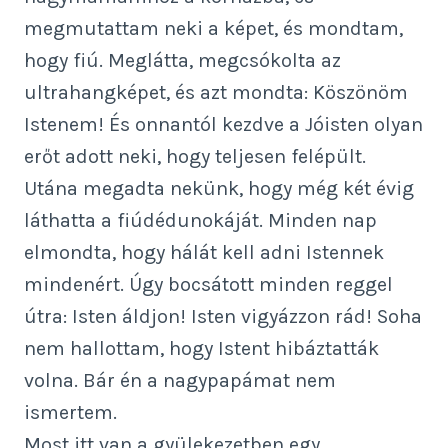
megmutattam neki a képet, és mondtam,
hogy fiú. Meglátta, megcsókolta az
ultrahangképet, és azt mondta: Köszönöm
Istenem! És onnantól kezdve a Jóisten olyan
erőt adott neki, hogy teljesen felépült.
Utána megadta nekünk, hogy még két évig
láthatta a fiúdédunokáját. Minden nap
elmondta, hogy hálát kell adni Istennek
mindenért. Úgy bocsátott minden reggel
útra: Isten áldjon! Isten vigyázzon rád! Soha
nem hallottam, hogy Istent hibáztatták
volna. Bár én a nagypapámat nem
ismertem.
Most itt van a gyülekezetben egy