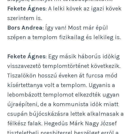
Fekete Ágnes
: A lelki kövek az igazi kövek
szerintem is.
Bors Andrea
: Így van! Most már épül
szépen a templom fizikailag és lelkileg is.
Fekete Ágnes
: Egy másik háborús időkig
visszavezető templomtörténet következik.
Tiszalökön hosszú éveken át furcsa mód
kísértettanya volt a templom. Ugyanis a
lebombázott templomot elkezdték ugyan
újraépíteni, de a kommunista idők miatt
csupán bújócskázásra lettek alkalmasak a
félkész falak. Hegedűs Márk Nagy József
tiszteletbeli presbiterrel beszélget erről a