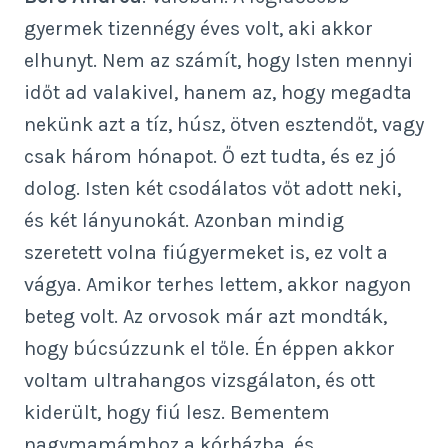
gyermek tizennégy éves volt, aki akkor
elhunyt. Nem az számít, hogy Isten mennyi
időt ad valakivel, hanem az, hogy megadta
nekünk azt a tíz, húsz, ötven esztendőt, vagy
csak három hónapot. Ő ezt tudta, és ez jó
dolog. Isten két csodálatos vőt adott neki,
és két lányunokát. Azonban mindig
szeretett volna fiúgyermeket is, ez volt a
vágya. Amikor terhes lettem, akkor nagyon
beteg volt. Az orvosok már azt mondták,
hogy búcsúzzunk el tőle. Én éppen akkor
voltam ultrahangos vizsgálaton, és ott
kiderült, hogy fiú lesz. Bementem
nagymamámhoz a kórházba, és