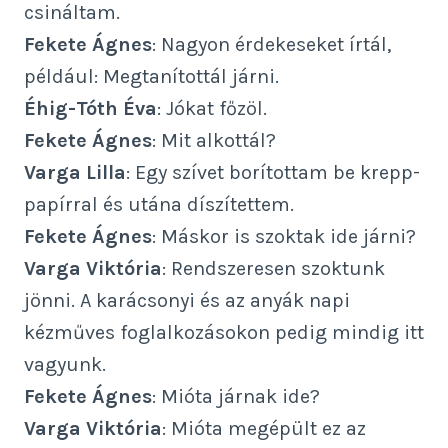
csináltam.
Fekete Ágnes
: Nagyon érdekeseket írtál,
például: Megtanítottál járni.
Éhig-Tóth Éva
: Jókat főzöl.
Fekete Ágnes
: Mit alkottál?
Varga Lilla
: Egy szívet borítottam be krepp-
papírral és utána díszítettem.
Fekete Ágnes
: Máskor is szoktak ide járni?
Varga Viktória
: Rendszeresen szoktunk
jönni. A karácsonyi és az anyák napi
kézműves foglalkozásokon pedig mindig itt
vagyunk.
Fekete Ágnes
: Mióta járnak ide?
Varga Viktória
: Mióta megépült ez az