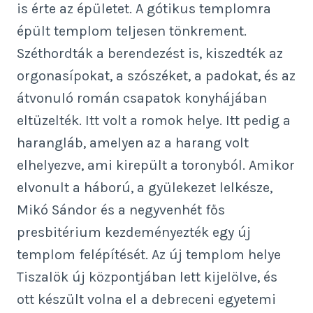
is érte az épületet. A gótikus templomra
épült templom teljesen tönkrement.
Széthordták a berendezést is, kiszedték az
orgonasípokat, a szószéket, a padokat, és az
átvonuló román csapatok konyhájában
eltüzelték. Itt volt a romok helye. Itt pedig a
harangláb, amelyen az a harang volt
elhelyezve, ami kirepült a toronyból. Amikor
elvonult a háború, a gyülekezet lelkésze,
Mikó Sándor és a negyvenhét fős
presbitérium kezdeményezték egy új
templom felépítését. Az új templom helye
Tiszalök új központjában lett kijelölve, és
ott készült volna el a debreceni egyetemi