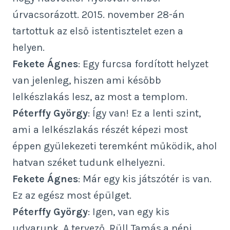
úrvacsorázott. 2015. november 28-án
tartottuk az első istentisztelet ezen a
helyen.
Fekete Ágnes
: Egy furcsa fordított helyzet
van jelenleg, hiszen ami később
lelkészlakás lesz, az most a templom.
Péterffy György
: Így van! Ez a lenti szint,
ami a lelkészlakás részét képezi most
éppen gyülekezeti teremként működik, ahol
hatvan széket tudunk elhelyezni.
Fekete Ágnes
: Már egy kis játszótér is van.
Ez az egész most épülget.
Péterffy György
: Igen, van egy kis
udvarunk. A tervező, Rüll Tamás,a népi