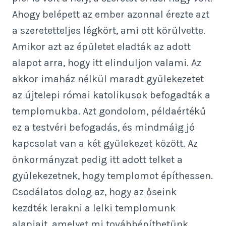
Ahogy belépett az ember azonnal érezte azt
a szeretetteljes légkört, ami ott körülvette.
Amikor azt az épületet eladták az adott
alapot arra, hogy itt elinduljon valami. Az
akkor imaház nélkül maradt gyülekezetet
az újtelepi római katolikusok befogadták a
templomukba. Azt gondolom, példaértékű
ez a testvéri befogadás, és mindmáig jó
kapcsolat van a két gyülekezet között. Az
önkormányzat pedig itt adott telket a
gyülekezetnek, hogy templomot építhessen.
Csodálatos dolog az, hogy az őseink
kezdték lerakni a lelki templomunk
alapjait, amelyet mi továbbépíthetünk.