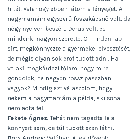
hitét. Valahogy ebben látom a lényeget. A
nagymamám egyszerű főszakácsnő volt, de
négy nyelven beszélt. Derűs volt, és
mindenki nagyon szerette. Ő mindennap
sírt, megkönnyezte a gyermekei elvesztését,
de mégis olyan sok erőt tudott adni. Ha
valaki megkérdezi tőlem, hogy mire
gondolok, ha nagyon rossz passzban
vagyok? Mindig azt válaszolom, hogy
nekem a nagymamám a példa, aki soha
nem adta fel.
Fekete Ágnes
: Tehát nem tagadta le a
könnyeit sem, de túl tudott ezen látni.
Bors Andrea
: Valóban. A legidősebb