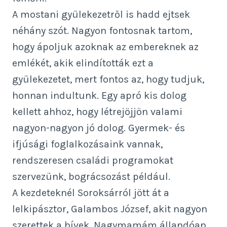
A mostani gyülekezetről is hadd ejtsek
néhány szót. Nagyon fontosnak tartom,
hogy ápoljuk azoknak az embereknek az
emlékét, akik elindították ezt a
gyülekezetet, mert fontos az, hogy tudjuk,
honnan indultunk. Egy apró kis dolog
kellett ahhoz, hogy létrejöjjön valami
nagyon-nagyon jó dolog. Gyermek- és
ifjúsági foglalkozásaink vannak,
rendszeresen családi programokat
szervezünk, bográcsozást például.
A kezdeteknél Soroksárról jött át a
lelkipásztor, Galambos József, akit nagyon
szerettek a hívek. Nagymamám állandóan