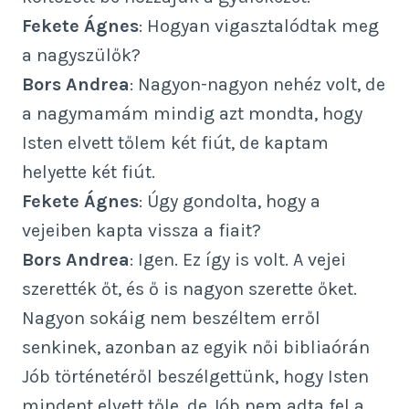
Fekete Ágnes
: Hogyan vigasztalódtak meg
a nagyszülők?
Bors Andrea
: Nagyon-nagyon nehéz volt, de
a nagymamám mindig azt mondta, hogy
Isten elvett tőlem két fiút, de kaptam
helyette két fiút.
Fekete Ágnes
: Úgy gondolta, hogy a
vejeiben kapta vissza a fiait?
Bors Andrea
: Igen. Ez így is volt. A vejei
szerették őt, és ő is nagyon szerette őket.
Nagyon sokáig nem beszéltem erről
senkinek, azonban az egyik női bibliaórán
Jób történetéről beszélgettünk, hogy Isten
mindent elvett tőle, de Jób nem adta fel a