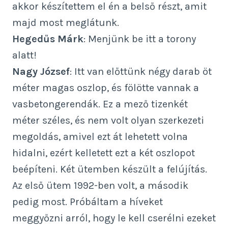
akkor készítettem el én a belső részt, amit
majd most meglátunk.
Hegedűs Márk
: Menjünk be itt a torony
alatt!
Nagy József
: Itt van előttünk négy darab öt
méter magas oszlop, és fölötte vannak a
vasbetongerendák. Ez a mező tizenkét
méter széles, és nem volt olyan szerkezeti
megoldás, amivel ezt át lehetett volna
hidalni, ezért kelletett ezt a két oszlopot
beépíteni. Két ütemben készült a felújítás.
Az első ütem 1992-ben volt, a második
pedig most. Próbáltam a híveket
meggyőzni arról, hogy le kell cserélni ezeket