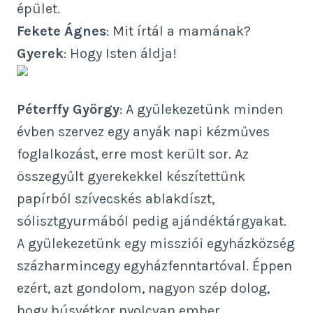
épület.
Fekete Ágnes
: Mit írtál a mamának?
Gyerek
: Hogy Isten áldja!
Péterffy György
: A gyülekezetünk minden
évben szervez egy anyák napi kézműves
foglalkozást, erre most került sor. Az
összegyűlt gyerekekkel készítettünk
papírból szívecskés ablakdíszt,
sólisztgyurmából pedig ajándéktárgyakat.
A gyülekezetünk egy missziói egyházközség
százharmincegy egyházfenntartóval. Éppen
ezért, azt gondolom, nagyon szép dolog,
hogy húsvétkor nyolcvan ember