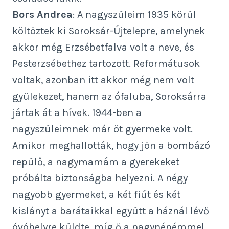
Bors Andrea
: A nagyszüleim 1935 körül
költöztek ki Soroksár-Újtelepre, amelynek
akkor még Erzsébetfalva volt a neve, és
Pesterzsébethez tartozott. Reformátusok
voltak, azonban itt akkor még nem volt
gyülekezet, hanem az ófaluba, Soroksárra
jártak át a hívek. 1944-ben a
nagyszüleimnek már öt gyermeke volt.
Amikor meghallották, hogy jön a bombázó
repülő, a nagymamám a gyerekeket
próbálta biztonságba helyezni. A négy
nagyobb gyermeket, a két fiút és két
kislányt a barátaikkal együtt a háznál lévő
óvóhelyre küldte, míg ő a nagynénémmel,