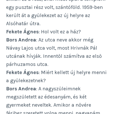
egy pusztai rész volt, szántóföld. 1959-ben
került át a gyülekezet az új helyre az
Alsóhatár útra.
Fekete Ágnes
: Hol volt ez a ház?
Bors Andrea
: Az utca neve akkor még
Návay Lajos utca volt, most Hrivnák Pál
utcának hívják. Innentől számítva az első
párhuzamos utca.
Fekete Ágnes
: Miért kellett új helyre menni
a gyülekezetnek?
Bors Andrea
: A nagyszüleimnek
megszületett az édesanyám, és két
gyermeket neveltek. Amikor a nővére
férjhez szeretett volna menni, nagyapám