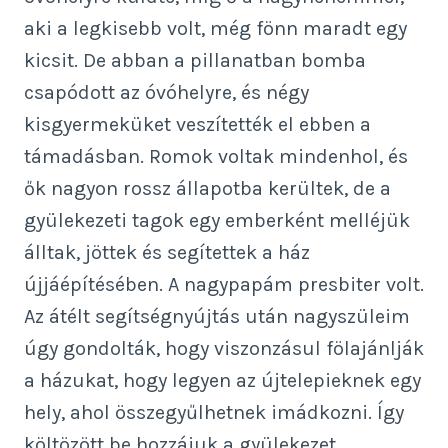
aki a legkisebb volt, még fönn maradt egy
kicsit. De abban a pillanatban bomba
csapódott az óvóhelyre, és négy
kisgyermeküket veszítették el ebben a
támadásban. Romok voltak mindenhol, és
ők nagyon rossz állapotba kerültek, de a
gyülekezeti tagok egy emberként melléjük
álltak, jöttek és segítettek a ház
újjáépítésében. A nagypapám presbiter volt.
Az átélt segítségnyújtás után nagyszüleim
úgy gondolták, hogy viszonzásul fölajánlják
a házukat, hogy legyen az újtelepieknek egy
hely, ahol összegyűlhetnek imádkozni. Így
költözött be hozzájuk a gyülekezet.