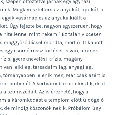
, szépen öltöztetve járnak egy egyházi
rmek. Megkereszteltem az anyukát, apukát, a
 egyik vasárnap ez az anyuka kiállt a
ket. Úgy fejezte be, nagyon egyszerűen, hogy
 hite lenne, mint nekem!" Ez talán viccesen
jes meggyőződéssel mondta, mert ő itt kapott
és egy csomó rossz történet is van, aminek
rízis, gyereknevelési krízis, magány.
van lelkileg, társadalmilag, anyagilag,
n, töményebben jelenik meg. Már csak azért is,
er ember él. A kertvárosban ez eloszlik, de itt
a a szomszédait. Az is érezhető, hogy a
lom a káromkodást a templom előtt üldögélő
k, de mindig köszönök nekik. Próbálom úgy