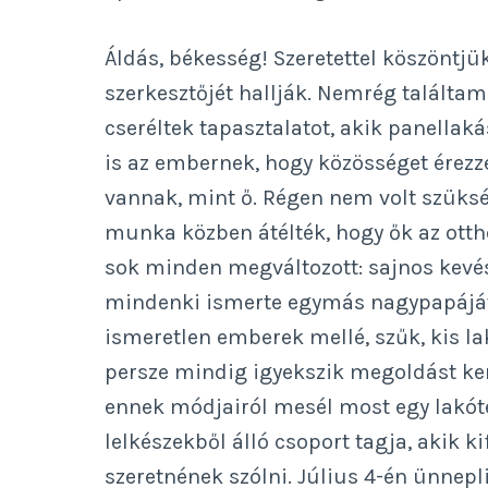
Áldás, békesség! Szeretettel köszöntjü
szerkesztőjét hallják. Nemrég találtam
cseréltek tapasztalatot, akik panella
is az embernek, hogy közösséget érezz
vannak, mint ő. Régen nem volt szüksé
munka közben átélték, hogy ők az ott
sok minden megváltozott: sajnos kevé
mindenki ismerte egymás nagypapáját 
ismeretlen emberek mellé, szűk, kis l
persze mindig igyekszik megoldást ker
ennek módjairól mesél most egy lakóte
lelkészekből álló csoport tagja, akik k
szeretnének szólni. Július 4-én ünnepl