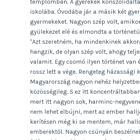
templomban. A gyerekek konszolidáltak
iskolába. Óvodába jár a másik két gye
gyermekeket. Nagyon szép volt, amikor
gyülekezet elé és elmondta a történetü
"Azt szeretném, ha mindenkinek akkora
hangzik, de olyan szép volt, ahogy tel
valamit. Egy csomó ilyen történet van 
rossz lett a vége. Rengeteg házassági k
Magyarország nagyon nehéz helyzetben 
közösségileg. S ez itt koncentráltabba
mert itt nagyon sok, harminc-negyvenez
nem lehet elbújni, mert az ember hallj
kerítésen még ki se mentem, már hal
emberektől. Nagyon csúnyán beszélne