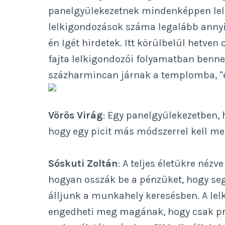
panelgyülekezetnek mindenképpen lelk
lelkigondozások száma legalább anny
én Igét hirdetek. Itt körülbelül hetven
fajta lelkigondozói folyamatban benne
százharmincan járnak a templomba, "e
Vörös Virág
: Egy panelgyülekezetben, h
hogy egy picit más módszerrel kell me
Sóskuti Zoltán
: A teljes életükre nézv
hogyan osszák be a pénzüket, hogy seg
álljunk a munkahely keresésben. A le
engedheti meg magának, hogy csak préd