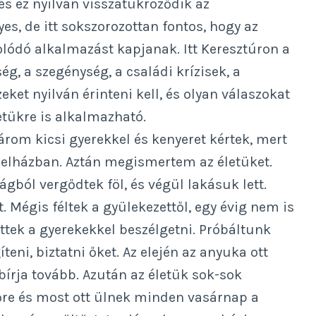
 és ez nyilván visszatükröződik az
s, de itt sokszorozottan fontos, hogy az
lódó alkalmazást kapjanak. Itt Keresztúron a
, a szegénység, a családi krízisek, a
eket nyilván érinteni kell, és olyan válaszokat
letükre is alkalmazható.
rom kicsi gyerekkel és kenyeret kértek, mert
anelházban. Aztán megismertem az életüket.
ágból vergődtek föl, és végül lakásuk lett.
. Mégis féltek a gyülekezettől, egy évig nem is
ttek a gyerekekkel beszélgetni. Próbáltunk
teni, biztatni őket. Az elején az anyuka ott
bírja tovább. Azután az életük sok-sok
re és most ott ülnek minden vasárnap a