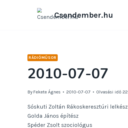
Skip
to
Csendember.hu
content
RÁDIÓMŰSOR
2010-07-07
By
Fekete Ágnes
2010-07-07
Olvasási idő
2
Sóskuti Zoltán Rákoskeresztúri lelkész
Golda János építész
Spéder Zsolt szociológus