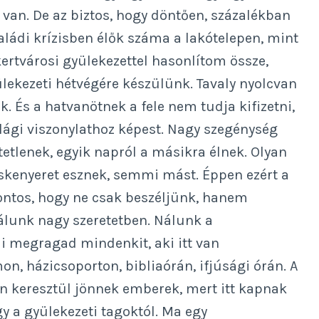
g van. De az biztos, hogy döntően, százalékban
ládi krízisben élők száma a lakótelepen, mint
ertvárosi gyülekezettel hasonlítom össze,
ekezeti hétvégére készülünk. Tavaly nyolcvan
. És a hatvanötnek a fele nem tudja kifizetni,
ági viszonylathoz képest. Nagy szegénység
tetlenek, egyik napról a másikra élnek. Olyan
askenyeret esznek, semmi mást. Éppen ezért a
ontos, hogy ne csak beszéljünk, hanem
nálunk nagy szeretetben. Nálunk a
mi megragad mindenkit, aki itt van
on, házicsoporton, bibliaórán, ifjúsági órán. A
n keresztül jönnek emberek, mert itt kapnak
y a gyülekezeti tagoktól. Ma egy