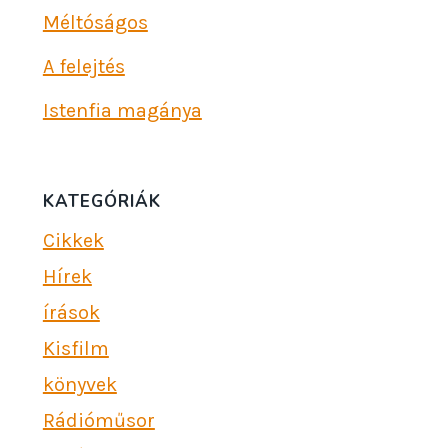
Méltóságos
A felejtés
Istenfia magánya
KATEGÓRIÁK
Cikkek
Hírek
írások
Kisfilm
könyvek
Rádióműsor