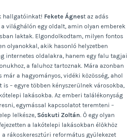
k hallgatóinkat!
Fekete Ágnes
t az adás
 a világhálón egy oldalt, amin olyan emberek
kásban laktak. Elgondolkodtam, milyen fontos
en olyanokkal, akik hasonló helyzetben
g internetes oldalakra, hanem egy falu tagjai
honukhoz, a faluhoz tartoznak. Mára azonban
s már a hagyományos, vidéki közösség, ahol
is – egyre többen kényszerülnek városokba,
akótelepi lakásokba. Az emberi találékonyság
esni, egymással kapcsolatot teremteni –
lep lelkésze,
Sóskuti Zoltán
. Ő egy olyan
ifejezetten a lakótelepi lakásokban élőkhöz
i a rákoskeresztúri református gyülekezet