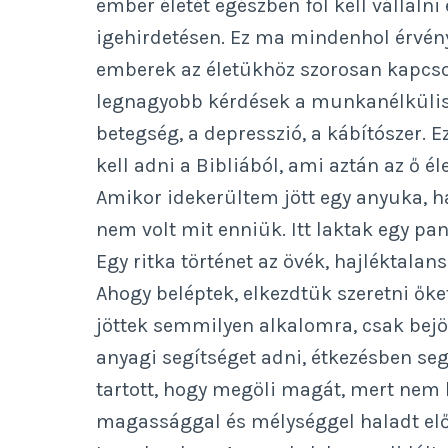
ember életét egészben föl kell vállalni
igehirdetésen. Ez ma mindenhol érvénye
emberek az életükhöz szorosan kapcso
legnagyobb kérdések a munkanélküliség
betegség, a depresszió, a kábítószer. Ez
kell adni a Bibliából, ami aztán az ő é
Amikor idekerültem jött egy anyuka, há
nem volt mit enniük. Itt laktak egy p
Egy ritka történet az övék, hajléktalans
Ahogy beléptek, elkezdtük szeretni őket
jöttek semmilyen alkalomra, csak bejö
anyagi segítséget adni, étkezésben segí
tartott, hogy megöli magát, mert nem 
magassággal és mélységgel haladt elő