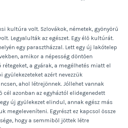
lusi kultúra volt. Szlovákok, németek, gyönyörű
lt. Legyalulták az egészet. Egy élő kultúrát.
helyén egy parasztházzal. Lett egy új lakótelep
 években, amikor a népesség döntően
 rétegeket, a gyárak, a megélhetés miatt el
epi gyülekezeteket azért nevezzük
ncsen, ahol létrejönnek. Jóllehet vannak
ő cél azonban az egyháztól elidegenedett
egy új gyülekezet elindul, annak egész más
uk megeleveníteni. Egyrészt ez kapcsol össze
sége, hogy a semmiből jöttek létre