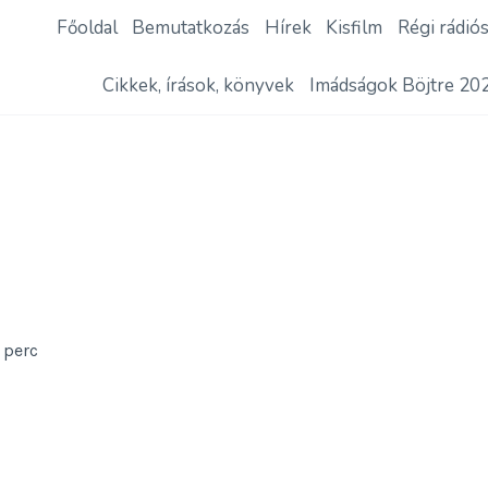
Főoldal
Bemutatkozás
Hírek
Kisfilm
Régi rádió
Cikkek, írások, könyvek
Imádságok Böjtre 20
2
perc