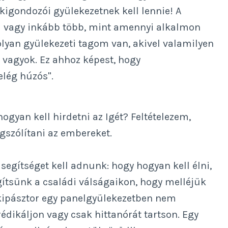
igondozói gyülekezetnek kell lennie! A
i vagy inkább több, mint amennyi alkalmon
 olyan gyülekezeti tagom van, akivel valamilyen
 vagyok. Ez ahhoz képest, hogy
lég húzós".
ogyan kell hirdetni az Igét? Feltételezem,
gszólítani az embereket.
e segítséget kell adnunk: hogy hogyan kell élni,
ítsünk a családi válságaikon, hogy melléjük
lkipásztor egy panelgyülekezetben nem
ikáljon vagy csak hittanórát tartson. Egy