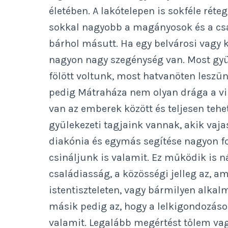
életében. A lakótelepen is sokféle réte
sokkal nagyobb a magányosok és a csa
bárhol másutt. Ha egy belvárosi vagy k
nagyon nagy szegénység van. Most gyül
fölött voltunk, most hatvanöten leszünk
pedig Mátraháza nem olyan drága a vil
van az emberek között és teljesen tehe
gyülekezeti tagjaink vannak, akik vaj
diakónia és egymás segítése nagyon f
csináljunk is valamit. Ez működik is 
családiasság, a közösségi jelleg az, a
istentiszteleten, vagy bármilyen alkalm
másik pedig az, hogy a lelkigondozáso
valamit. Legalább megértést tőlem vag