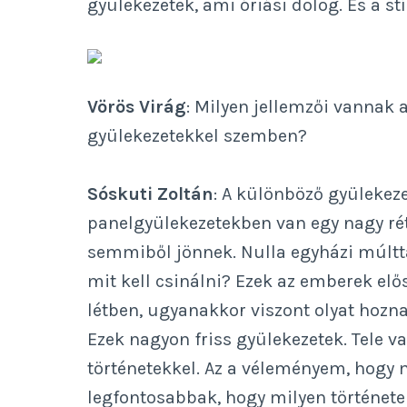
gyülekezetek, ami óriási dolog. És a stí
Vörös Virág
: Milyen jellemzői vannak 
gyülekezetekkel szemben?
Sóskuti Zoltán
: A különböző gyülekeze
panelgyülekezetekben van egy nagy rét
semmiből jönnek. Nulla egyházi múltt
mit kell csinálni? Ezek az emberek e
létben, ugyanakkor viszont olyat hozna
Ezek nagyon friss gyülekezetek. Tele 
történetekkel. Az a véleményem, hogy 
legfontosabbak, hogy milyen történet