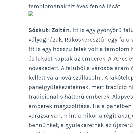
templomának tíz éves fennállását.
Sóskuti Zoltán
: Itt is egy gyönyörű fa
vályogházak. Rákoskeresztúr egy falu vo
Itt is egy hosszú telek volt a templom 
és lakást kaptak az emberek. A 70-es
növekedett. A faluból a városba áramló
kellett valahová szállásolni. A lakótel
panelgyülekezeteknek, mert tradíció ni
tradicionális hátterű emberek. Alapvet
emberek megszólítása. Ha a panelben 
varázsa van, mint amikor a régit akarj
bennünket, a gyülekezetnek az újszerű