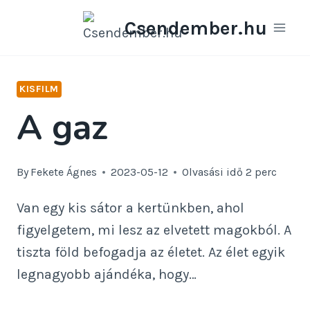
Skip
Csendember.hu
to
content
KISFILM
A gaz
By
Fekete Ágnes
2023-05-12
Olvasási idő
2
perc
Van egy kis sátor a kertünkben, ahol
figyelgetem, mi lesz az elvetett magokból. A
tiszta föld befogadja az életet. Az élet egyik
legnagyobb ajándéka, hogy…