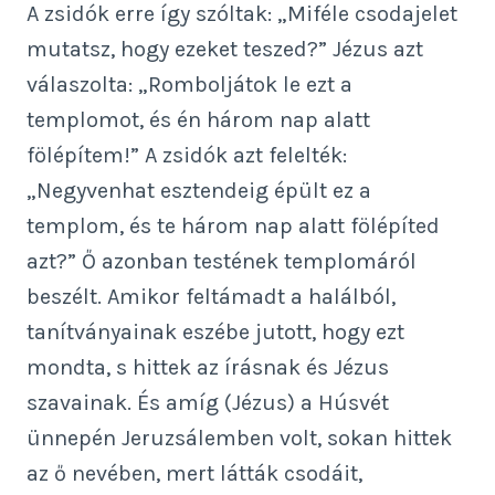
A zsidók erre így szóltak: „Miféle csodajelet
mutatsz, hogy ezeket teszed?” Jézus azt
válaszolta: „Romboljátok le ezt a
templomot, és én három nap alatt
fölépítem!” A zsidók azt felelték:
„Negyvenhat esztendeig épült ez a
templom, és te három nap alatt fölépíted
azt?” Ő azonban testének templomáról
beszélt. Amikor feltámadt a halálból,
tanítványainak eszébe jutott, hogy ezt
mondta, s hittek az írásnak és Jézus
szavainak. És amíg (Jézus) a Húsvét
ünnepén Jeruzsálemben volt, sokan hittek
az ő nevében, mert látták csodáit,