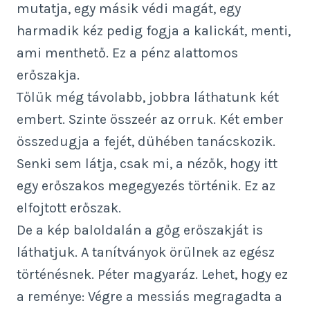
mutatja, egy másik védi magát, egy
harmadik kéz pedig fogja a kalickát, menti,
ami menthető. Ez a pénz alattomos
erőszakja.
Tőlük még távolabb, jobbra láthatunk két
embert. Szinte összeér az orruk. Két ember
összedugja a fejét, dühében tanácskozik.
Senki sem látja, csak mi, a nézők, hogy itt
egy erőszakos megegyezés történik. Ez az
elfojtott erőszak.
De a kép baloldalán a gőg erőszakját is
láthatjuk. A tanítványok örülnek az egész
történésnek. Péter magyaráz. Lehet, hogy ez
a reménye: Végre a messiás megragadta a