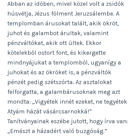
Abban az időben, mivel közel volt a zsidók
húsvétja, Jézus fölment Jeruzsálembe. A
templomban árusokat talált, akik ökröt,
juhot és galambot árultak, valamint
pénzváltókat, akik ott ültek. Ekkor
kötelekből ostort font, és kikergette
mindnyájukat a templomból, ugyanígy a
juhokat és az ökröket is, a pénzváltók
pénzét pedig szétszórta. Az asztalokat
felforgatta, a galambárusoknak meg azt
mondta: „Vigyétek innét ezeket, ne tegyétek
Atyám házát vásárcsarnokká!”
Tanítványainak eszébe jutott, hogy írva van:
„Emészt a házadért való buzgóság.”