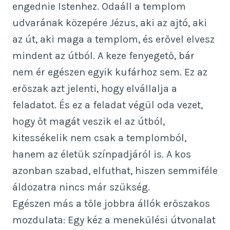
engednie Istenhez. Odaáll a templom
udvarának közepére Jézus, aki az ajtó, aki
az út, aki maga a templom, és erővel elvesz
mindent az útból. A keze fenyegető, bár
nem ér egészen egyik kufárhoz sem. Ez az
erőszak azt jelenti, hogy elvállalja a
feladatot. És ez a feladat végül oda vezet,
hogy őt magát veszik el az útból,
kitessékelik nem csak a templomból,
hanem az életük színpadjáról is. A kos
azonban szabad, elfuthat, hiszen semmiféle
áldozatra nincs már szükség.
Egészen más a tőle jobbra állók erőszakos
mozdulata: Egy kéz a menekülési útvonalat