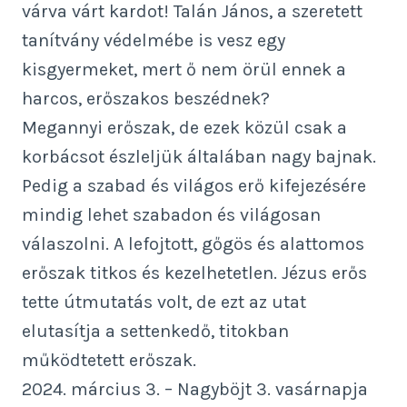
várva várt kardot! Talán János, a szeretett
tanítvány védelmébe is vesz egy
kisgyermeket, mert ő nem örül ennek a
harcos, erőszakos beszédnek?
Megannyi erőszak, de ezek közül csak a
korbácsot észleljük általában nagy bajnak.
Pedig a szabad és világos erő kifejezésére
mindig lehet szabadon és világosan
válaszolni. A lefojtott, gőgös és alattomos
erőszak titkos és kezelhetetlen. Jézus erős
tette útmutatás volt, de ezt az utat
elutasítja a settenkedő, titokban
működtetett erőszak.
2024. március 3. – Nagyböjt 3. vasárnapja