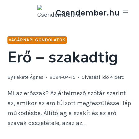
Skip
Csendember.hu
to
content
VASÁRNAPI GONDOLATOK
Erő – szakadtig
By
Fekete Ágnes
2024-04-15
Olvasási idő
4
perc
Mi az erőszak? Az értelmező szótár szerint
az, amikor az erő túlzott megfeszüléssel lép
működésbe. Állítólag a szakít és az erő
szavak összetétele, azaz az…