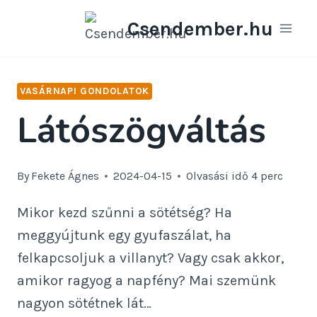
Skip
Csendember.hu
to
content
VASÁRNAPI GONDOLATOK
Látószögváltás
By
Fekete Ágnes
2024-04-15
Olvasási idő
4
perc
Mikor kezd szűnni a sötétség? Ha
meggyújtunk egy gyufaszálat, ha
felkapcsoljuk a villanyt? Vagy csak akkor,
amikor ragyog a napfény? Mai szemünk
nagyon sötétnek lát…