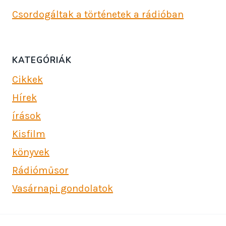
Csordogáltak a történetek a rádióban
KATEGÓRIÁK
Cikkek
Hírek
írások
Kisfilm
könyvek
Rádióműsor
Vasárnapi gondolatok