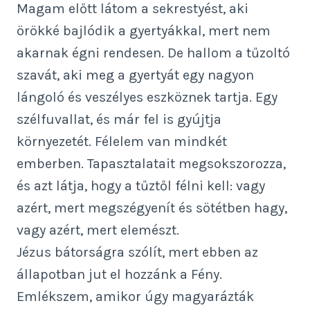
Magam előtt látom a sekrestyést, aki
örökké bajlódik a gyertyákkal, mert nem
akarnak égni rendesen. De hallom a tűzoltó
szavát, aki meg a gyertyát egy nagyon
lángoló és veszélyes eszköznek tartja. Egy
szélfuvallat, és már fel is gyújtja
környezetét. Félelem van mindkét
emberben. Tapasztalatait megsokszorozza,
és azt látja, hogy a tűztől félni kell: vagy
azért, mert megszégyenít és sötétben hagy,
vagy azért, mert elemészt.
Jézus bátorságra szólít, mert ebben az
állapotban jut el hozzánk a Fény.
Emlékszem, amikor úgy magyarázták