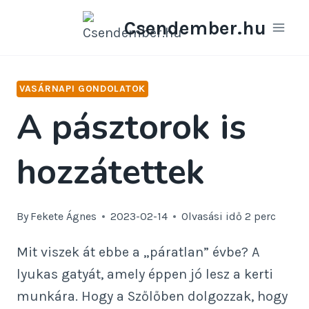
Skip
Csendember.hu
to
content
VASÁRNAPI GONDOLATOK
A pásztorok is
hozzátettek
By
Fekete Ágnes
2023-02-14
Olvasási idő
2
perc
Mit viszek át ebbe a „páratlan” évbe? A
lyukas gatyát, amely éppen jó lesz a kerti
munkára. Hogy a Szőlőben dolgozzak, hogy