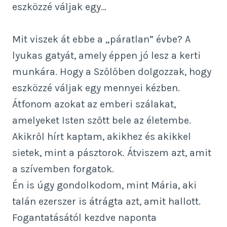
eszközzé váljak egy…
Mit viszek át ebbe a „páratlan” évbe? A
lyukas gatyát, amely éppen jó lesz a kerti
munkára. Hogy a Szőlőben dolgozzak, hogy
eszközzé váljak egy mennyei kézben.
Átfonom azokat az emberi szálakat,
amelyeket Isten szőtt bele az életembe.
Akikről hírt kaptam, akikhez és akikkel
sietek, mint a pásztorok. Átviszem azt, amit
a szívemben forgatok.
Én is úgy gondolkodom, mint Mária, aki
talán ezerszer is átrágta azt, amit hallott.
Fogantatásától kezdve naponta