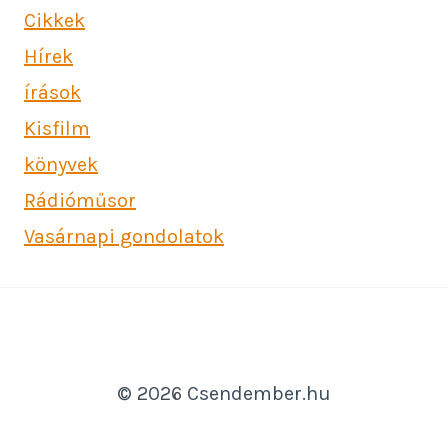
Cikkek
Hírek
írások
Kisfilm
könyvek
Rádióműsor
Vasárnapi gondolatok
© 2026 Csendember.hu