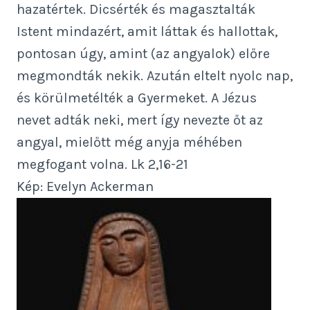
hazatértek. Dicsérték és magasztalták
Istent mindazért, amit láttak és hallottak,
pontosan úgy, amint (az angyalok) előre
megmondták nekik. Azután eltelt nyolc nap,
és körülmetélték a Gyermeket. A Jézus
nevet adták neki, mert így nevezte őt az
angyal, mielőtt még anyja méhében
megfogant volna. Lk 2,16-21
Kép: Evelyn Ackerman