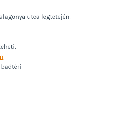
lagonya utca legtetején.
eheti.
m