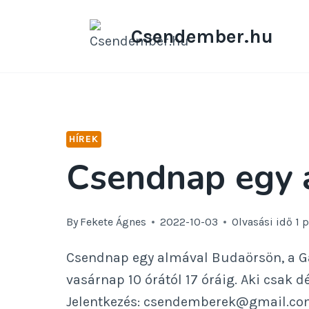
Skip
to
Csendember.hu
content
HÍREK
Csendnap egy 
By
Fekete Ágnes
2022-10-03
Olvasási idő
1
p
Csendnap egy almával Budaörsön, a Ga
vasárnap 10 órától 17 óráig. Aki csak d
Jelentkezés:
csendemberek@gmail.co