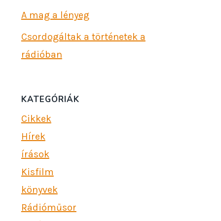
A mag a lényeg
Csordogáltak a történetek a
rádióban
KATEGÓRIÁK
Cikkek
Hírek
írások
Kisfilm
könyvek
Rádióműsor