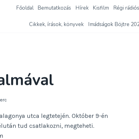
Főoldal
Bemutatkozás
Hírek
Kisfilm
Régi rádió
Cikkek, írások, könyvek
Imádságok Böjtre 20
almával
erc
lagonya utca legtetején. Október 9-én
élután tud csatlakozni, megteheti.
m