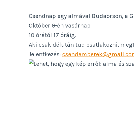
Csendnap egy almával Budaörsön, a Ga
Október 9-én vasárnap
10 órától 17 óráig.
Aki csak délután tud csatlakozni, megt
Jelentkezés:
csendemberek@gmail.co