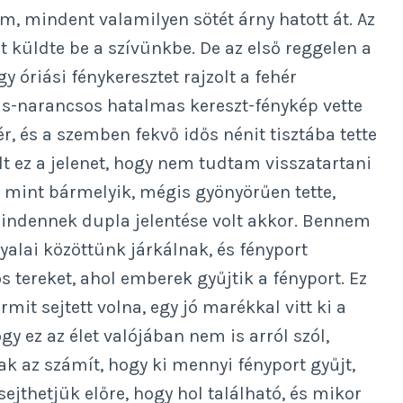
m, mindent valamilyen sötét árny hatott át. Az
t küldte be a szívünkbe. De az első reggelen a
y óriási fénykeresztet rajzolt a fehér
sas-narancsos hatalmas kereszt-fénykép vette
ér, és a szemben fekvő idős nénit tisztába tette
lt ez a jelenet, hogy nem tudtam visszatartani
, mint bármelyik, mégis gyönyörűen tette,
mindennek dupla jelentése volt akkor. Bennem
yalai közöttünk járkálnak, és fényport
s tereket, ahol emberek gyűjtik a fényport. Ez
mit sejtett volna, egy jó marékkal vitt ki a
gy ez az élet valójában nem is arról szól,
k az számít, hogy ki mennyi fényport gyűjt,
ejthetjük előre, hogy hol található, és mikor