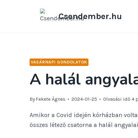
Skip
to
Csendember.hu
content
VASÁRNAPI GONDOLATOK
A halál angyala
By
Fekete Ágnes
2024-01-25
Olvasási idő
4
Amikor a Covid idején kórházban volta
összes létező csatorna a halál angyala