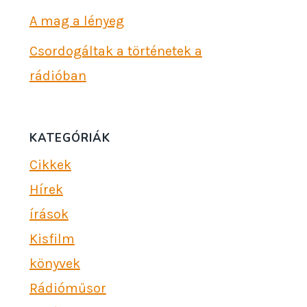
A mag a lényeg
Csordogáltak a történetek a
rádióban
KATEGÓRIÁK
Cikkek
Hírek
írások
Kisfilm
könyvek
Rádióműsor