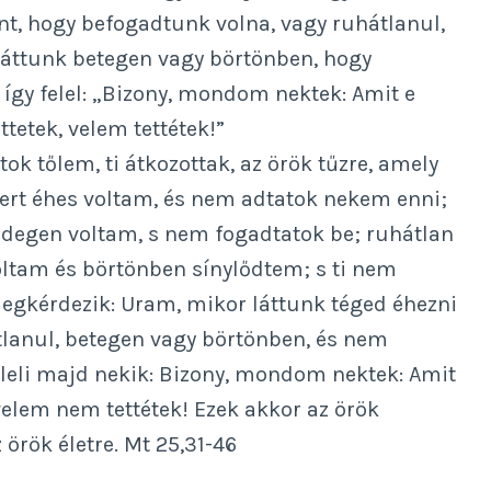
t, hogy befogadtunk volna, vagy ruhátlanul,
láttunk betegen vagy börtönben, hogy
így felel: „Bizony, mondom nektek: Amit e
ttetek, velem tettétek!”
tok tőlem, ti átkozottak, az örök tűzre, amely
ert éhes voltam, és nem adtatok nekem enni;
idegen voltam, s nem fogadtatok be; ruhátlan
oltam és börtönben sínylődtem; s ti nem
egkérdezik: Uram, mikor láttunk téged éhezni
tlanul, betegen vagy börtönben, és nem
eleli majd nekik: Bizony, mondom nektek: Amit
velem nem tettétek! Ezek akkor az örök
örök életre. Mt 25,31-46