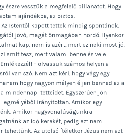
gy észre vesszük a megfelelő pillanatot. Hogy
kaptam ajándékba, az biztos.
. Az Istentől kapott tettek mindig spontánok.
agától jövő, magát önmagában hordó. Ilyenkor
talmat kap, nem is azért, mert ez neki most jó.
szi amit tesz, mert valami benne és vele
 Emlékezzél! – olvassuk számos helyen a
ról van szó. Nem azt kéri, hogy végy egy
t, hanem hogy nagyon mélyen éljen benned az a
sa mindennapi tetteidet. Egyszerűen jön
ta legmélyéből irányítottan. Amikor egy
nénk. Amikor nagyvonalúságunkra
gatnánk az idő kerekét, pedig ezt nem
r tehettünk. Az utolsó ítéletkor Jézus nem azt