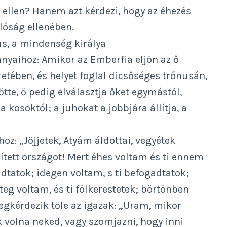
s ellen? Hanem azt kérdezi, hogy az éhezés
lóság ellenében.
us, a mindenség királya
ányaihoz: Amikor az Emberfia eljön az ő
etében, és helyet foglal dicsőséges trónusán,
te, ő pedig elválasztja őket egymástól,
 kosoktól; a juhokat a jobbjára állítja, a
hoz: „Jöjjetek, Atyám áldottai, vegyétek
zített országot! Mert éhes voltam és ti ennem
dtatok; idegen voltam, s ti befogadtatok;
teg voltam, és ti fölkerestetek; börtönben
egkérdezik tőle az igazak: „Uram, mikor
k volna neked, vagy szomjazni, hogy inni