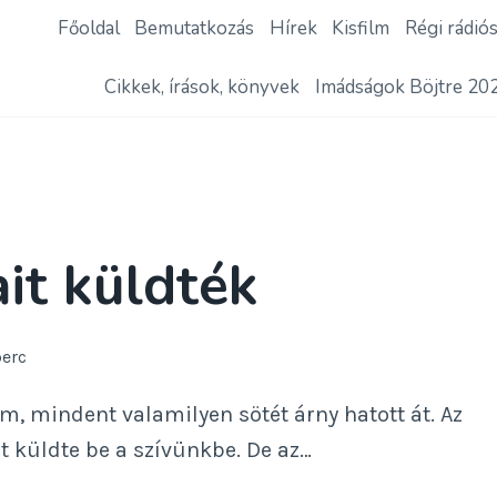
Főoldal
Bemutatkozás
Hírek
Kisfilm
Régi rádió
Cikkek, írások, könyvek
Imádságok Böjtre 20
it küldték
perc
m, mindent valamilyen sötét árny hatott át. Az
it küldte be a szívünkbe. De az…