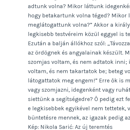
adtunk volna? Mikor láttunk idegenkén
hogy betakartunk volna téged? Mikor 
meglátogattunk volna?” Akkor a király 
legkisebb testvéreim közül eggyel is te
Ezután a balján állókhoz szól: „Távozza
az ördögnek és angyalainak készült. M
szomjas voltam, és nem adtatok inni; 
voltam, és nem takartatok be; beteg v
látogattatok meg engem!” Erre ők is m
vagy szomjazni, idegenként vagy ruhá
siettünk a segítségedre? Ő pedig ezt f
e legkisebbek egyikével nem tettetek, 
büntetésre mennek, az igazak pedig az 
Kép: Nikola Sarić: Az új teremtés