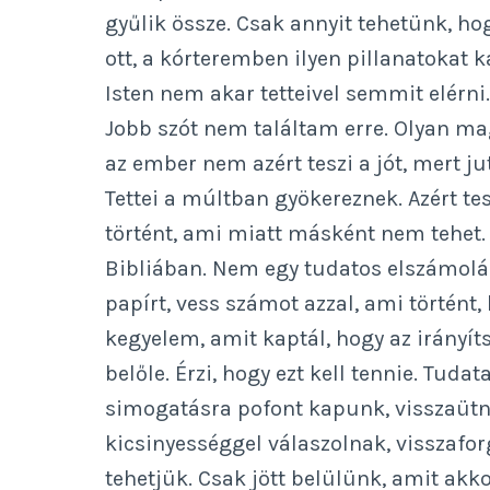
gyűlik össze. Csak annyit tehetünk, ho
ott, a kórteremben ilyen pillanatokat 
Isten nem akar tetteivel semmit elérni
Jobb szót nem találtam erre. Olyan m
az ember nem azért teszi a jót, mert ju
Tettei a múltban gyökereznek. Azért te
történt, ami miatt másként nem tehet.
Bibliában. Nem egy tudatos elszámolás
papírt, vess számot azzal, ami történ
kegyelem, amit kaptál, hogy az irányít
belőle. Érzi, hogy ezt kell tennie. Tuda
simogatásra pofont kapunk, visszaüt
kicsinyességgel válaszolnak, visszafor
tehetjük. Csak jött belülünk, amit akko