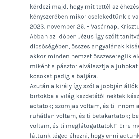
kérdezi majd, hogy mit tettél az éhezé
kényszerében mikor cselekedtünk e va
2023. november 26. – Vasárnap, Kriszt
Abban az időben Jézus így szólt tanítv
dicsőségében, összes angyalának kísér
akkor minden nemzet összesereglik előt
miként a pásztor elválasztja a juhokat a
kosokat pedig a baljára.
Azután a király így szól a jobbján állók
birtokba a világ kezdetétől nektek kés
adtatok; szomjas voltam, és ti innom a
ruhátlan voltam, és ti betakartatok; be
voltam, és ti meglátogattatok!” Erre m
láttunk téged éhezni, hogy enni adtun