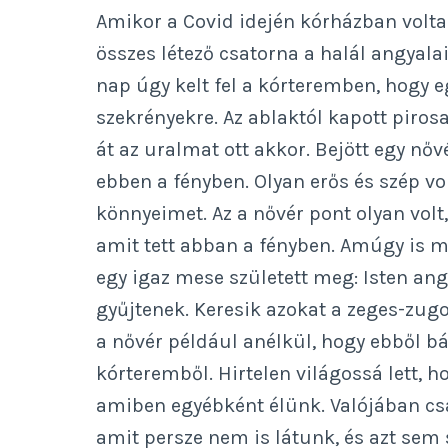
Amikor a Covid idején kórházban volta
összes létező csatorna a halál angyalai
nap úgy kelt fel a kórteremben, hogy eg
szekrényekre. Az ablaktól kapott piro
át az uralmat ott akkor. Bejött egy nőv
ebben a fényben. Olyan erős és szép vo
könnyeimet. Az a nővér pont olyan volt
amit tett abban a fényben. Amúgy is 
egy igaz mese született meg: Isten ang
gyűjtenek. Keresik azokat a zeges-zugo
a nővér például anélkül, hogy ebből bár
kórteremből. Hirtelen világossá lett, ho
amiben egyébként élünk. Valójában csa
amit persze nem is látunk, és azt sem s